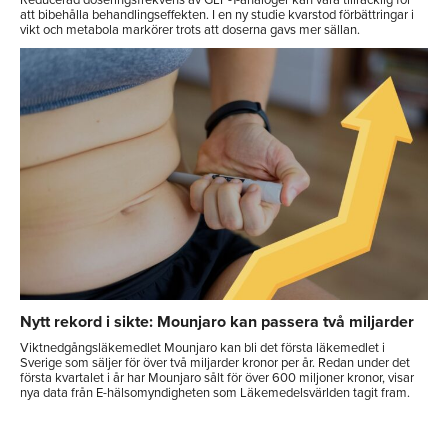
Reducerad doseringsfrekvens av GLP-1-analoger kan vara tillräcklig för
att bibehålla behandlingseffekten. I en ny studie kvarstod förbättringar i
vikt och metabola markörer trots att doserna gavs mer sällan.
Nytt rekord i sikte: Mounjaro kan passera två miljarder
Viktnedgångsläkemedlet Mounjaro kan bli det första läkemedlet i
Sverige som säljer för över två miljarder kronor per år. Redan under det
första kvartalet i år har Mounjaro sålt för över 600 miljoner kronor, visar
nya data från E-hälsomyndigheten som Läkemedelsvärlden tagit fram.