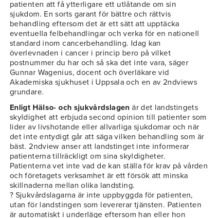
patienten att få ytterligare ett utlåtande om sin
sjukdom. En sorts garant för bättre och rättvis
behandling eftersom det är ett sätt att upptäcka
eventuella felbehandlingar och verka för en nationell
standard inom cancerbehandling. Idag kan
överlevnaden i cancer i princip bero på vilket
postnummer du har och så ska det inte vara, säger
Gunnar Wagenius, docent och överläkare vid
Akademiska sjukhuset i Uppsala och en av 2ndviews
grundare.
Enligt Hälso- och sjukvårdslagen
är det landstingets
skyldighet att erbjuda second opinion till patienter som
lider av livshotande eller allvarliga sjukdomar och när
det inte entydigt går att säga vilken behandling som är
bäst. 2ndview anser att landstinget inte informerar
patienterna tillräckligt om sina skyldigheter.
Patienterna vet inte vad de kan ställa för krav på vården
och företagets verksamhet är ett försök att minska
skillnaderna mellan olika landsting.
? Sjukvårdslagarna är inte uppbyggda för patienten,
utan för landstingen som levererar tjänsten. Patienten
är automatiskt i underläge eftersom han eller hon