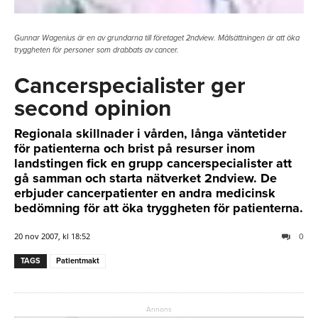
Gunnar Wagenius är en av grundarna till företaget 2ndview. Målsättningen är att öka
tryggheten för personer som drabbats av cancer.
Cancerspecialister ger
second opinion
Regionala skillnader i vården, långa väntetider
för patienterna och brist på resurser inom
landstingen fick en grupp cancerspecialister att
gå samman och starta nätverket 2ndview. De
erbjuder cancerpatienter en andra medicinsk
bedömning för att öka tryggheten för patienterna.
20 nov 2007, kl 18:52
0
TAGS
Patientmakt
Annons