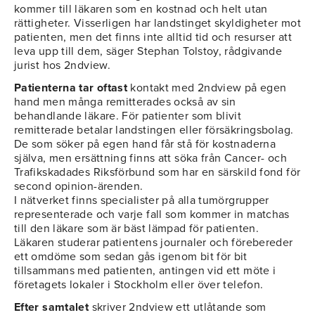
kommer till läkaren som en kostnad och helt utan
rättigheter. Visserligen har landstinget skyldigheter mot
patienten, men det finns inte alltid tid och resurser att
leva upp till dem, säger Stephan Tolstoy, rådgivande
jurist hos 2ndview.
Patienterna tar oftast
kontakt med 2ndview på egen
hand men många remitterades också av sin
behandlande läkare. För patienter som blivit
remitterade betalar landstingen eller försäkringsbolag.
De som söker på egen hand får stå för kostnaderna
själva, men ersättning finns att söka från Cancer- och
Trafikskadades Riksförbund som har en särskild fond för
second opinion-ärenden.
I nätverket finns specialister på alla tumörgrupper
representerade och varje fall som kommer in matchas
till den läkare som är bäst lämpad för patienten.
Läkaren studerar patientens journaler och förebereder
ett omdöme som sedan gås igenom bit för bit
tillsammans med patienten, antingen vid ett möte i
företagets lokaler i Stockholm eller över telefon.
Efter samtalet
skriver 2ndview ett utlåtande som