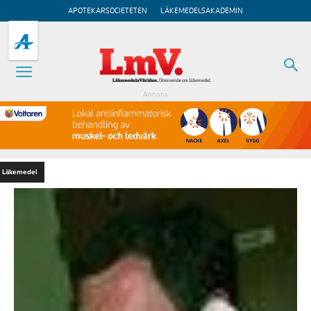
APOTEKARSOCIETETEN
LÄKEMEDELSAKADEMIN
Annons
Läkemedel