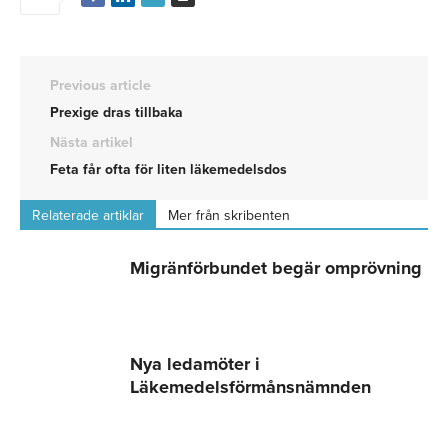
Previous article
Prexige dras tillbaka
Nästa artikel
Feta får ofta för liten läkemedelsdos
Relaterade artiklar
Mer från skribenten
Migränförbundet begär omprövning
Nya ledamöter i
Läkemedelsförmånsnämnden