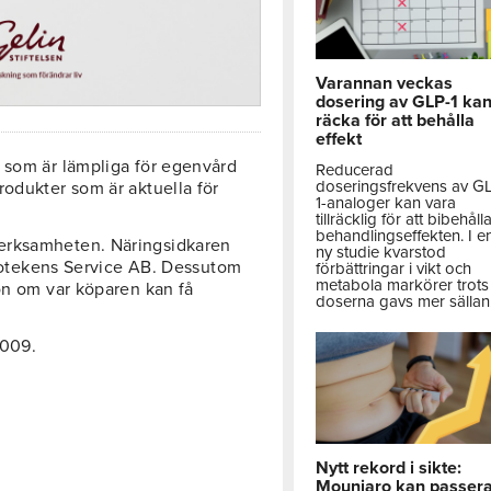
Varannan veckas
dosering av GLP-1 ka
räcka för att behålla
effekt
 som är lämpliga för egenvård
Reducerad
doseringsfrekvens av G
rodukter som är aktuella för
1-analoger kan vara
tillräcklig för att bibehåll
behandlingseffekten. I e
verksamheten. Näringsidkaren
ny studie kvarstod
 Apotekens Service AB. Dessutom
förbättringar i vikt och
metabola markörer trots 
ion om var köparen kan få
doserna gavs mer sällan
2009.
Nytt rekord i sikte:
Mounjaro kan passer