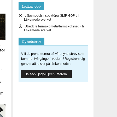
Lediga jobb
Läkemedelsinspektörer GMP-GDP till
Läkemedelsverket
Utredare farmakometri/farmakokinetik till
Läkemedelsverket
Nyhetsbrev
r
 för
Vill du prenumerera på vårt nyhetsbrev som
kommer två gånger i veckan? Registrera dig
genom att klicka på länken nedan.
ar
Ja, tack, jag vill prenumerera.
r
s
å
om