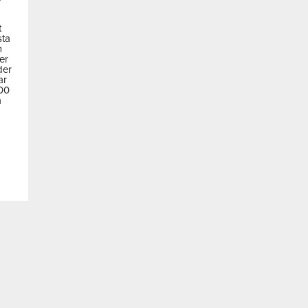
t
sta
m
der
der
ar
600
a