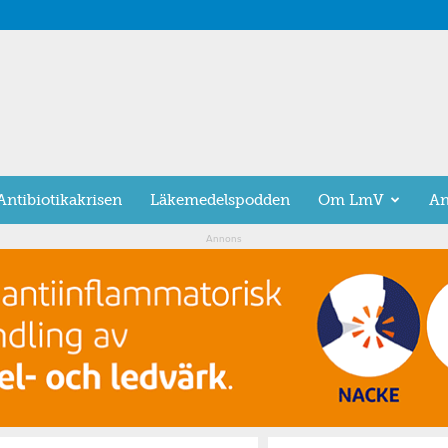
Antibiotikakrisen
Läkemedelspodden
Om LmV
An
Annons