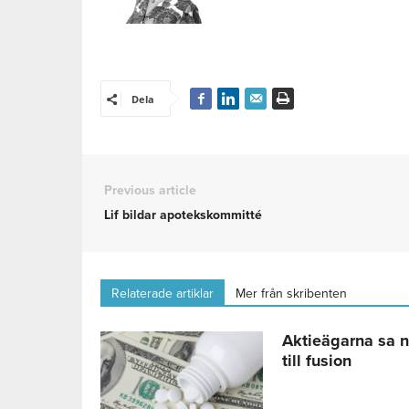
Dela
Previous article
Lif bildar apotekskommitté
Relaterade artiklar
Mer från skribenten
Aktieägarna sa n
till fusion