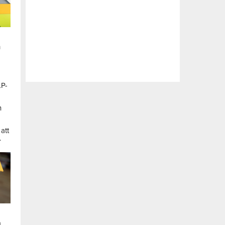
n
LP-
a
n
att
.
a