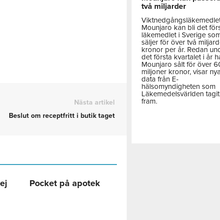
två miljarder
Viktnedgångsläkemedle
Mounjaro kan bli det för
läkemedlet i Sverige so
säljer för över två miljar
kronor per år. Redan un
det första kvartalet i år h
Mounjaro sålt för över 
miljoner kronor, visar ny
data från E-
hälsomyndigheten som
Läkemedelsvärlden tagit
fram.
Nästa artikel
Beslut om receptfritt i butik taget
ej
Pocket på apotek