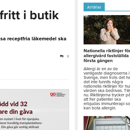
Artiklar
itt i butik
ssa receptfria läkemedel ska
Nationella riktlinjer fö
allergivård fastställda
0
första gången
Allergi är en av de
vanligaste diagnoserna i
Sverige, men trots det h
det inte funnits några
nationella riktlinjer för hu
vården ska bedrivas. Till
nu. Riktlinjerna trycker p
att fler patienter ska
erbjudas immunterapi s
kan bota allergin.