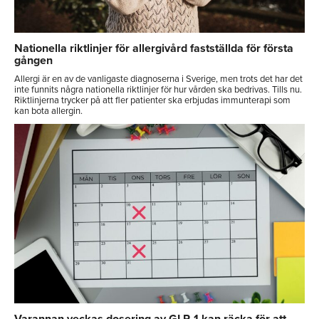
Nationella riktlinjer för allergivård fastställda för första
gången
Allergi är en av de vanligaste diagnoserna i Sverige, men trots det har det
inte funnits några nationella riktlinjer för hur vården ska bedrivas. Tills nu.
Riktlinjerna trycker på att fler patienter ska erbjudas immunterapi som
kan bota allergin.
Varannan veckas dosering av GLP-1 kan räcka för att