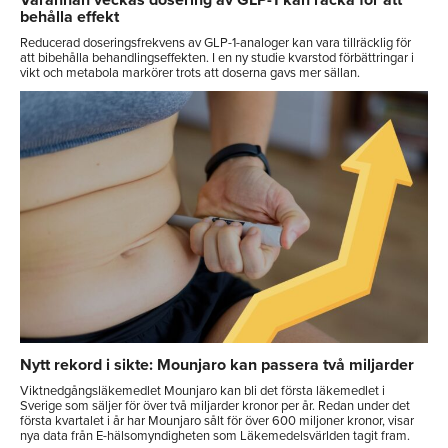
behålla effekt
Reducerad doseringsfrekvens av GLP-1-analoger kan vara tillräcklig för
att bibehålla behandlingseffekten. I en ny studie kvarstod förbättringar i
vikt och metabola markörer trots att doserna gavs mer sällan.
Nytt rekord i sikte: Mounjaro kan passera två miljarder
Viktnedgångsläkemedlet Mounjaro kan bli det första läkemedlet i
Sverige som säljer för över två miljarder kronor per år. Redan under det
första kvartalet i år har Mounjaro sålt för över 600 miljoner kronor, visar
nya data från E-hälsomyndigheten som Läkemedelsvärlden tagit fram.