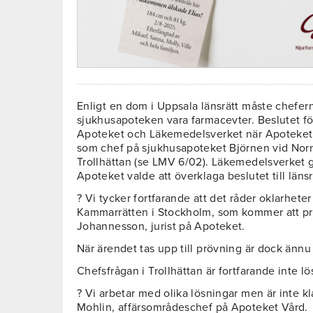
Enligt en dom i Uppsala länsrätt måste chefer
sjukhusapoteken vara farmacevter. Beslutet fö
Apoteket och Läkemedelsverket när Apoteket vi
som chef på sjukhusapoteket Björnen vid Norr
Trollhättan (se LMV 6/02). Läkemedelsverket g
Apoteket valde att överklaga beslutet till läns
? Vi tycker fortfarande att det råder oklarheter
Kammarrätten i Stockholm, som kommer att pr
Johannesson, jurist på Apoteket.
När ärendet tas upp till prövning är dock ännu i
Chefsfrågan i Trollhättan är fortfarande inte lös
? Vi arbetar med olika lösningar men är inte kl
Mohlin, affärsområdeschef på Apoteket Vård.