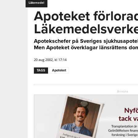
Läkemedel
Apoteket förlora
Läkemedelsverk
Apotekschefer på Sveriges sjukhusapotek
Men Apoteket överklagar länsrättens dom
20 aug 2002, kl 17:14
TAGS
Apoteket
Annons