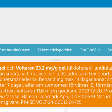
Antibiotikakrisen
Läkemedelspodden
Om LmV
An
Annons