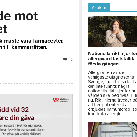
Artiklar
de mot
et
 måste vara farmacevter.
 till kammarrätten.
Nationella riktlinjer fö
allergivård fastställda
0
första gången
Allergi är en av de
vanligaste diagnoserna i
Sverige, men trots det h
det inte funnits några
nationella riktlinjer för hu
vården ska bedrivas. Till
nu. Riktlinjerna trycker p
att fler patienter ska
erbjudas immunterapi s
kan bota allergin.