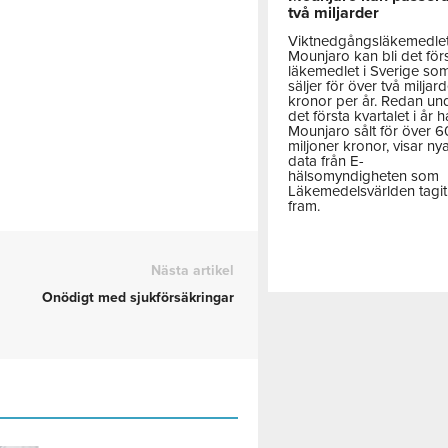
två miljarder
Viktnedgångsläkemedle
Mounjaro kan bli det för
läkemedlet i Sverige so
säljer för över två miljar
kronor per år. Redan un
det första kvartalet i år h
Mounjaro sålt för över 
miljoner kronor, visar ny
data från E-
hälsomyndigheten som
Läkemedelsvärlden tagit
fram.
Nästa artikel
Onödigt med sjukförsäkringar