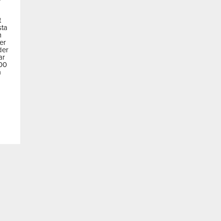
t
sta
m
der
der
ar
600
a