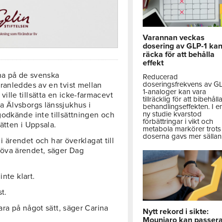
Varannan veckas
dosering av GLP-1 ka
räcka för att behålla
effekt
na på de svenska
Reducerad
doseringsfrekvens av G
ranleddes av en tvist mellan
1-analoger kan vara
lle tillsätta en icke-farmacevt
tillräcklig för att bibehåll
a Älvsborgs länssjukhus i
behandlingseffekten. I e
ny studie kvarstod
odkände inte tillsättningen och
förbättringar i vikt och
rätten i Uppsala.
metabola markörer trots 
doserna gavs mer sällan
 i ärendet och har överklagat till
öva ärendet, säger Dag
nte klart.
t.
ara på något sätt, säger Carina
Nytt rekord i sikte:
Mounjaro kan passer