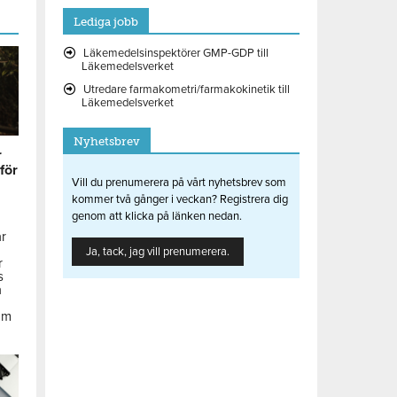
Lediga jobb
Läkemedelsinspektörer GMP-GDP till
Läkemedelsverket
Utredare farmakometri/farmakokinetik till
Läkemedelsverket
Nyhetsbrev
r
 för
Vill du prenumerera på vårt nyhetsbrev som
kommer två gånger i veckan? Registrera dig
genom att klicka på länken nedan.
ar
Ja, tack, jag vill prenumerera.
r
s
å
om