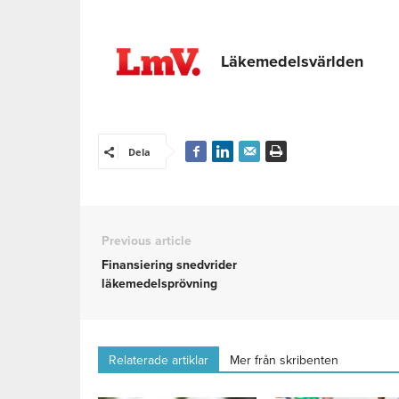
Läkemedelsvärlden
Dela
Previous article
Finansiering snedvrider
läkemedelsprövning
Relaterade artiklar
Mer från skribenten