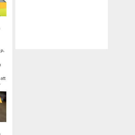
n
LP-
a
n
att
.
a