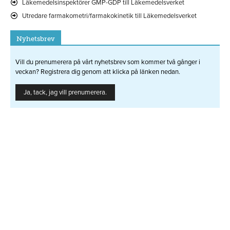
Läkemedelsinspektörer GMP-GDP till Läkemedelsverket
Utredare farmakometri/farmakokinetik till Läkemedelsverket
Nyhetsbrev
Vill du prenumerera på vårt nyhetsbrev som kommer två gånger i
veckan? Registrera dig genom att klicka på länken nedan.
Ja, tack, jag vill prenumerera.