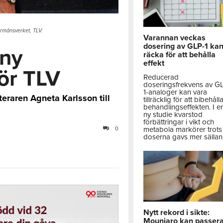
örmånsverket, TLV.
Varannan veckas
dosering av GLP-1 ka
 ny
räcka för att behålla
effekt
för TLV
Reducerad
doseringsfrekvens av G
1-analoger kan vara
teraren Agneta Karlsson till
tillräcklig för att bibehåll
behandlingseffekten. I e
ny studie kvarstod
förbättringar i vikt och
metabola markörer trots 
0
doserna gavs mer sällan
Nytt rekord i sikte:
Mounjaro kan passer