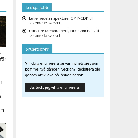
Lediga jobb
Läkemedelsinspektörer GMP-GDP till
Läkemedelsverket
Utredare farmakometri/farmakokinetik till
Läkemedelsverket
Nyhetsbrev
r
 för
Vill du prenumerera på vårt nyhetsbrev som
kommer två gånger i veckan? Registrera dig
genom att klicka på länken nedan.
ar
Ja, tack, jag vill prenumerera.
r
s
å
om