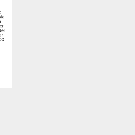
t
sta
m
der
der
ar
600
a