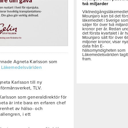
två miljarder
Viktnedgångsläkemedle
Mounjaro kan bli det för
läkemedlet i Sverige so
säljer för över två miljar
kronor per år. Redan un
det första kvartalet i år h
Mounjaro sålt för över 
miljoner kronor, visar ny
data från E-
hälsomyndigheten som
Läkemedelsvärlden tagit
fram.
lämnade Agneta Karlsson som
m
Läkemedelsvärlden
neta Karlsson till ny
sförmånsverket, TLV.
 Karlsson som generaldirektör för
ta är inte bara en erfaren chef
renhet av hälso- och
llengren, i ett