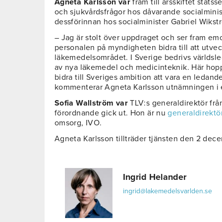
Agneta Karlsson var
fram till årsskiftet stats
och sjukvårdsfrågor hos dåvarande socialminis
dessförinnan hos socialminister Gabriel Wikst
– Jag är stolt över uppdraget och ser fram em
personalen på myndigheten bidra till att utve
läkemedelsområdet. I Sverige bedrivs världsl
av nya läkemedel och medicinteknik. Här hoppa
bidra till Sveriges ambition att vara en ledand
kommenterar Agneta Karlsson utnämningen i 
Sofia Wallström var
TLV:s generaldirektör från
förordnande gick ut. Hon är nu
generaldirektör
omsorg, IVO.
Agneta Karlsson tillträder tjänsten den 2 dec
Ingrid Helander
ingrid@lakemedelsvarlden.se