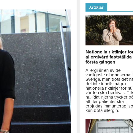
Artiklar
Nationella riktlinjer fö
allergivård fastställda
första gången
Allergi är en av de
vanligaste diagnoserna i
Sverige, men trots det h
det inte funnits några
nationella riktlinjer för hu
vården ska bedrivas. Till
nu. Riktlinjerna trycker p
att fler patienter ska
erbjudas immunterapi s
kan bota allergin.