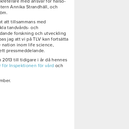
sekreterare med ansvar för hälso-
tern Annika Strandhäll, och
röm.
ot att tillsammans med
ckla tandvårds- och
edande forskning och utveckling
s jag att vi på TLV kan fortsätta
e nation inom life science,
ett pressmeddelande.
 2013 till tidigare i år då hennes
 för Inspektionen för vård
och
ember.