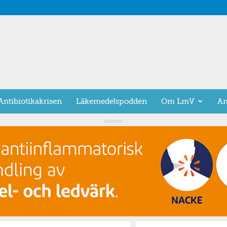
Antibiotikakrisen
Läkemedelspodden
Om LmV
An
Annons