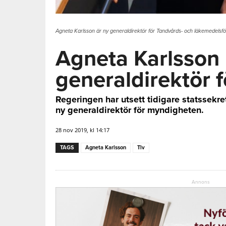
Agneta Karlsson är ny generaldirektör för Tandvårds- och läkemedelsf
Agneta Karlsson
generaldirektör 
Regeringen har utsett tidigare statssekre
ny generaldirektör för myndigheten.
28 nov 2019, kl 14:17
TAGS
Agneta Karlsson
Tlv
Annons