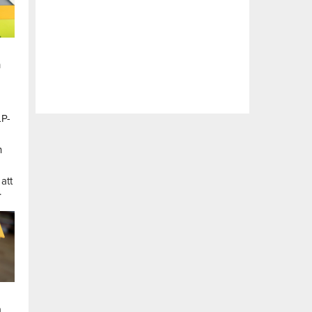
n
LP-
a
n
att
.
a