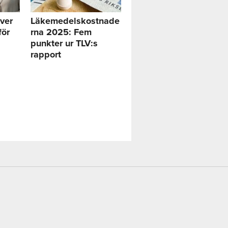
ver
Läkemedelskostnade
för
rna 2025: Fem
punkter ur TLV:s
rapport