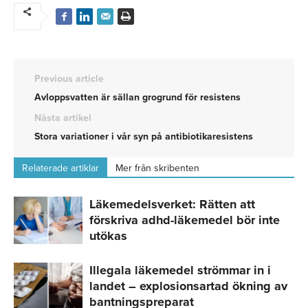
Previous article
Avloppsvatten är sällan grogrund för resistens
Nästa artikel
Stora variationer i vår syn på antibiotikaresistens
Relaterade artiklar
Mer från skribenten
Läkemedelsverket: Rätten att
förskriva adhd-läkemedel bör inte
utökas
Illegala läkemedel strömmar in i
landet – explosionsartad ökning av
bantningspreparat