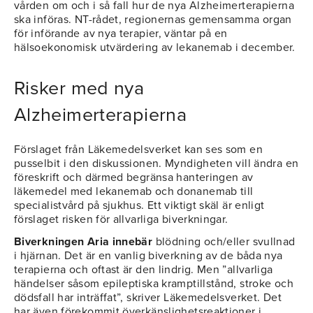
vården om och i så fall hur de nya Alzheimerterapierna
ska införas. NT-rådet, regionernas gemensamma organ
för införande av nya terapier, väntar på en
hälsoekonomisk utvärdering av lekanemab i december.
Risker med nya
Alzheimerterapierna
Förslaget från Läkemedelsverket kan ses som en
pusselbit i den diskussionen. Myndigheten vill ändra en
föreskrift och därmed begränsa hanteringen av
läkemedel med lekanemab och donanemab till
specialistvård på sjukhus. Ett viktigt skäl är enligt
förslaget risken för allvarliga biverkningar.
Biverkningen Aria innebär
blödning och/eller svullnad
i hjärnan. Det är en vanlig biverkning av de båda nya
terapierna och oftast är den lindrig. Men ”allvarliga
händelser såsom epileptiska kramptillstånd, stroke och
dödsfall har inträffat”, skriver Läkemedelsverket. Det
har även förekommit överkänslighetsreaktioner i