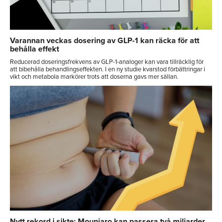
Varannan veckas dosering av GLP-1 kan räcka för att
behålla effekt
Reducerad doseringsfrekvens av GLP-1-analoger kan vara tillräcklig för
att bibehålla behandlingseffekten. I en ny studie kvarstod förbättringar i
vikt och metabola markörer trots att doserna gavs mer sällan.
Nytt rekord i sikte: Mounjaro kan passera två miljarder