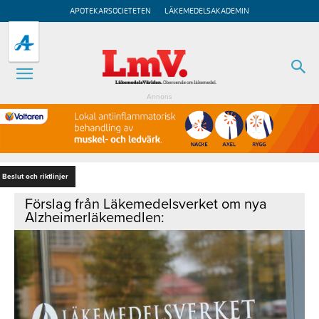
APOTEKARSOCIETETEN
LÄKEMEDELSAKADEMIN
Annons
Beslut och riktlinjer
Förslag från Läkemedelsverket om nya
Alzheimerläkemedlen: