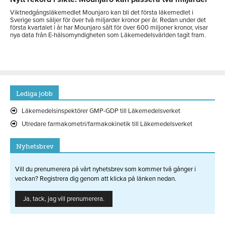
Viktnedgångsläkemedlet Mounjaro kan bli det första läkemedlet i
Sverige som säljer för över två miljarder kronor per år. Redan under det
första kvartalet i år har Mounjaro sålt för över 600 miljoner kronor, visar
nya data från E-hälsomyndigheten som Läkemedelsvärlden tagit fram.
Lediga jobb
Läkemedelsinspektörer GMP-GDP till Läkemedelsverket
Utredare farmakometri/farmakokinetik till Läkemedelsverket
Nyhetsbrev
Vill du prenumerera på vårt nyhetsbrev som kommer två gånger i
veckan? Registrera dig genom att klicka på länken nedan.
Ja, tack, jag vill prenumerera.