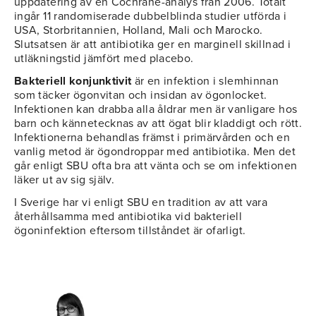
uppdatering av en Cochrane-analys från 2006. Totalt
ingår 11 randomiserade dubbelblinda studier utförda i
USA, Storbritannien, Holland, Mali och Marocko.
Slutsatsen är att antibiotika ger en marginell skillnad i
utläkningstid jämfört med placebo.
Bakteriell konjunktivit
är en infektion i slemhinnan
som täcker ögonvitan och insidan av ögonlocket.
Infektionen kan drabba alla åldrar men är vanligare hos
barn och kännetecknas av att ögat blir kladdigt och rött.
Infektionerna behandlas främst i primärvården och en
vanlig metod är ögondroppar med antibiotika. Men det
går enligt SBU ofta bra att vänta och se om infektionen
läker ut av sig själv.
I Sverige har vi enligt SBU en tradition av att vara
återhållsamma med antibiotika vid bakteriell
ögoninfektion eftersom tillståndet är ofarligt.