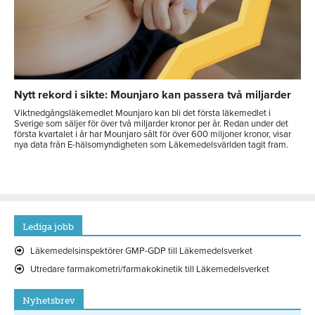
Nytt rekord i sikte: Mounjaro kan passera två miljarder
Viktnedgångsläkemedlet Mounjaro kan bli det första läkemedlet i
Sverige som säljer för över två miljarder kronor per år. Redan under det
första kvartalet i år har Mounjaro sålt för över 600 miljoner kronor, visar
nya data från E-hälsomyndigheten som Läkemedelsvärlden tagit fram.
Lediga jobb
Läkemedelsinspektörer GMP-GDP till Läkemedelsverket
Utredare farmakometri/farmakokinetik till Läkemedelsverket
Nyhetsbrev