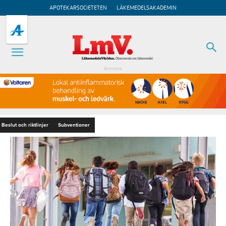
APOTEKARSOCIETETEN
LÄKEMEDELSAKADEMIN
Annons
Beslut och riktlinjer
Subventioner