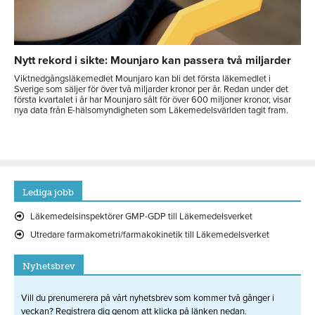
Nytt rekord i sikte: Mounjaro kan passera två miljarder
Viktnedgångsläkemedlet Mounjaro kan bli det första läkemedlet i
Sverige som säljer för över två miljarder kronor per år. Redan under det
första kvartalet i år har Mounjaro sålt för över 600 miljoner kronor, visar
nya data från E-hälsomyndigheten som Läkemedelsvärlden tagit fram.
Lediga jobb
Läkemedelsinspektörer GMP-GDP till Läkemedelsverket
Utredare farmakometri/farmakokinetik till Läkemedelsverket
Nyhetsbrev
Vill du prenumerera på vårt nyhetsbrev som kommer två gånger i
veckan? Registrera dig genom att klicka på länken nedan.