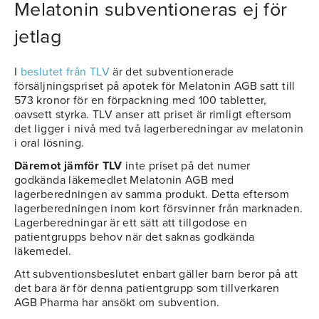
Melatonin subventioneras ej för
jetlag
I
beslutet från TLV
är det subventionerade
försäljningspriset på apotek för Melatonin AGB satt till
573 kronor för en förpackning med 100 tabletter,
oavsett styrka. TLV anser att priset är rimligt eftersom
det ligger i nivå med två lagerberedningar av melatonin
i oral lösning.
Däremot jämför TLV
inte priset på det numer
godkända läkemedlet Melatonin AGB med
lagerberedningen av samma produkt. Detta eftersom
lagerberedningen inom kort försvinner från marknaden.
Lagerberedningar är ett sätt att tillgodose en
patientgrupps behov när det saknas godkända
läkemedel.
Att subventionsbeslutet enbart gäller barn beror på att
det bara är för denna patientgrupp som tillverkaren
AGB Pharma har ansökt om subvention.