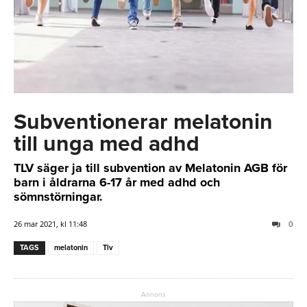
Subventionerar melatonin
till unga med adhd
TLV säger ja till subvention av Melatonin AGB för
barn i åldrarna 6-17 år med adhd och
sömnstörningar.
26 mar 2021, kl 11:48
0
TAGS
melatonin
Tlv
Annons