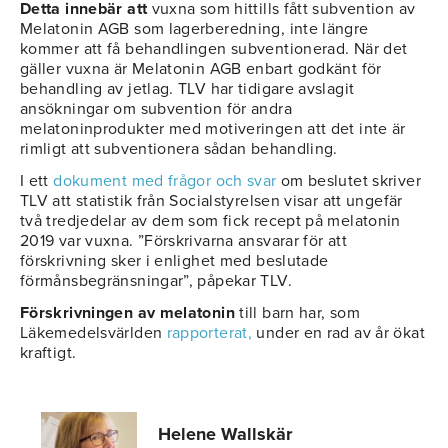
Detta innebär att
vuxna som hittills fått subvention av
Melatonin AGB som lagerberedning, inte längre
kommer att få behandlingen subventionerad. När det
gäller vuxna är Melatonin AGB enbart godkänt för
behandling av jetlag. TLV har tidigare avslagit
ansökningar om subvention för andra
melatoninprodukter med motiveringen att det inte är
rimligt att subventionera sådan behandling.
I ett
dokument med frågor och svar
om beslutet skriver
TLV att statistik från Socialstyrelsen visar att ungefär
två tredjedelar av dem som fick recept på melatonin
2019 var vuxna. ”Förskrivarna ansvarar för att
förskrivning sker i enlighet med beslutade
förmånsbegränsningar”, påpekar TLV.
Förskrivningen av melatonin
till barn har, som
Läkemedelsvärlden
rapporterat,
under en rad av år ökat
kraftigt.
Helene Wallskär