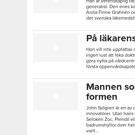
Han är vetenskaplig rå
generalist. Den enes kar
Anita Finne Grahnén o
det svenska läkemedel
På läkaren
Hon vill inte uppfatta
ingen lust att leka dokt
göra nytta på vårdcentr
första öppenvårdsapot
Mannen som
formen
John Sjögren är en av 
innovatörer. Utan hans 
Seloken Zoc, Plendil el
badrumshyllor över hel
varit...