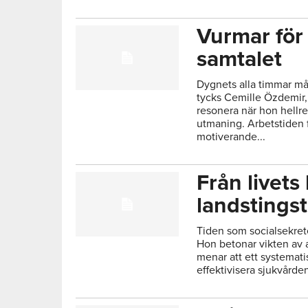
Vurmar för 
samtalet
Dygnets alla timmar mås
tycks Cemille Özdemir,
resonera när hon hellre 
utmaning. Arbetstiden 
motiverande...
Från livets 
landstings
Tiden som socialsekrete
Hon betonar vikten av at
menar att ett systemati
effektivisera sjukvårde