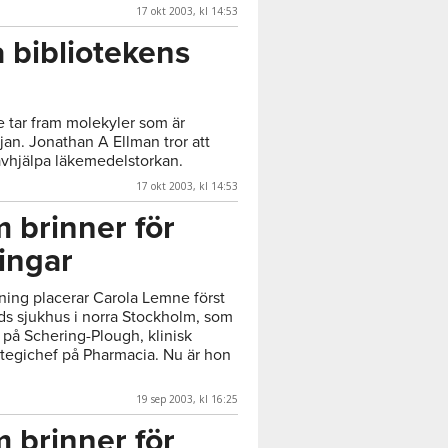
17 okt 2003, kl 14:53
 bibliotekens
e tar fram molekyler som är
jan. Jonathan A Ellman tror att
vhjälpa läkemedelstorkan.
17 okt 2003, kl 14:53
 brinner för
ingar
ning placerar Carola Lemne först
s sjukhus i norra Stockholm, som
 på Schering-Plough, klinisk
ategichef på Pharmacia. Nu är hon
19 sep 2003, kl 16:25
 brinner för