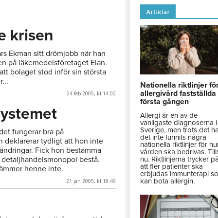
Artiklar
e krisen
Lars Ekman sitt drömjobb när han
gen på läkemedelsföretaget Elan.
att bolaget stod inför sin största
...
Nationella riktlinjer fö
allergivård fastställda
24 feb 2005, kl 14:00
första gången
systemet
Allergi är en av de
vanligaste diagnoserna i
Sverige, men trots det h
det fungerar bra på
det inte funnits några
deklarerar tydligt att hon inte
nationella riktlinjer för hu
örändringar. Fick hon bestämma
vården ska bedrivas. Till
 detaljhandelsmonopol bestå.
nu. Riktlinjerna trycker p
att fler patienter ska
rämmer henne inte.
erbjudas immunterapi s
kan bota allergin.
21 jan 2005, kl 18:49