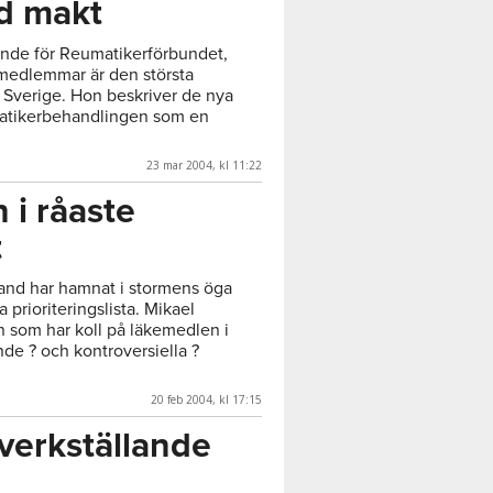
d makt
ande för Reumatikerförbundet,
edlemmar är den största
i Sverige. Hon beskriver de nya
atikerbehandlingen som en
23 mar 2004, kl 11:22
 i råaste
t
land har hamnat i stormens öga
 prioriteringslista. Mikael
 som har koll på läkemedlen i
de ? och kontroversiella ?
20 feb 2004, kl 17:15
 verkställande