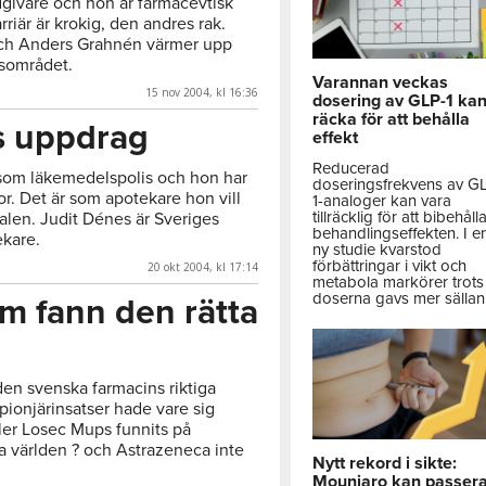
dgivare och hon är farmacevtisk
riär är krokig, den andres rak.
ch Anders Grahnén värmer upp
sområdet.
Varannan veckas
15 nov 2004, kl 16:36
dosering av GLP-1 ka
räcka för att behålla
s uppdrag
effekt
Reducerad
s som läkemedelspolis och hon har
doseringsfrekvens av G
or. Det är som apotekare hon vill
1-analoger kan vara
tillräcklig för att bibehåll
alen. Judit Dénes är Sveriges
behandlingseffekten. I e
ekare.
ny studie kvarstod
förbättringar i vikt och
20 okt 2004, kl 17:14
metabola markörer trots 
doserna gavs mer sällan
 fann den rätta
den svenska farmacins riktiga
pionjärinsatser hade vare sig
ler Losec Mups funnits på
a världen ? och Astrazeneca inte
Nytt rekord i sikte:
Mounjaro kan passer