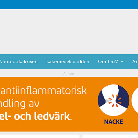
Antibiotikakrisen
Läkemedelspodden
Om LmV
An
Annons