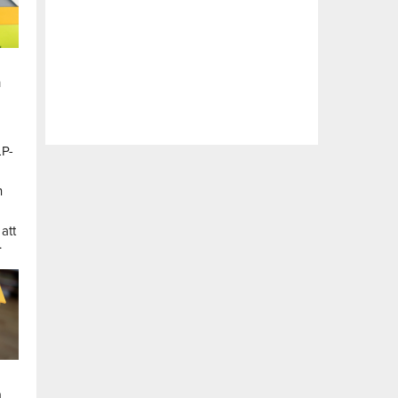
n
LP-
a
n
att
.
a