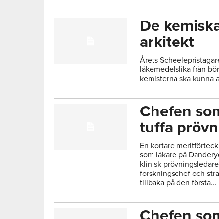
De kemiska
arkitekt
Årets Scheelepristagar
läkemedelslika från bör
kemisterna ska kunna a
Chefen som
tuffa prövn
En kortare meritförteck
som läkare på Danderyd
klinisk prövningsledare
forskningschef och str
tillbaka på den första...
Chefen som