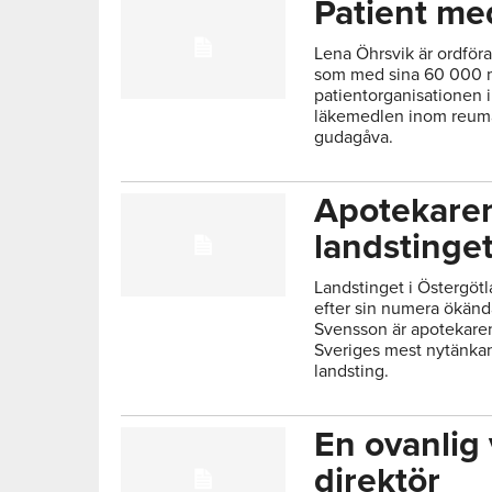
Patient me
Lena Öhrsvik är ordför
som med sina 60 000 m
patientorganisationen 
läkemedlen inom reum
gudagåva.
Apotekaren
landstinge
Landstinget i Östergöt
efter sin numera ökända
Svensson är apotekaren
Sveriges mest nytänkan
landsting.
En ovanlig
direktör