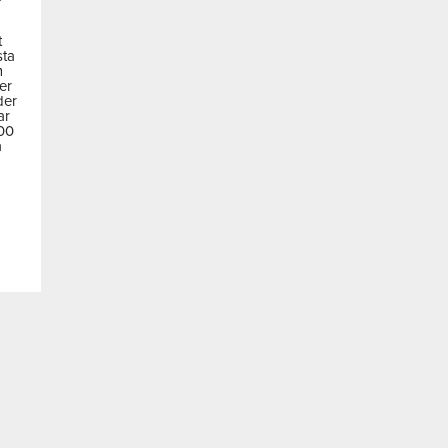
t
sta
m
der
der
ar
600
a