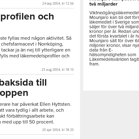
två miljarder
24 sep 2004, kl 12:56
Viktnedgångsläkemedle
profilen och
Mounjaro kan bli det för
läkemedlet i Sverige so
säljer för över två miljar
kronor per år. Redan un
det första kvartalet i år h
te fyllas med någon aktivitet. Så
Mounjaro sålt för över 
 chefsfarmacevt i Norrköping,
miljoner kronor, visar ny
tackar ja än nej till ytterligare en
data från E-
hälsomyndigheten som
fylls med läkemedelsprofiler och
Läkemedelsvärlden tagit
fram.
23 aug 2004, kl 18:15
baksida till
toppen
rare har påverkat Ellen Hyttsten.
t vara tydlig i allt arbete, och
skt förbättringsarbete kan
n med upp till 50 procent.
20 apr 2004, kl 18:25