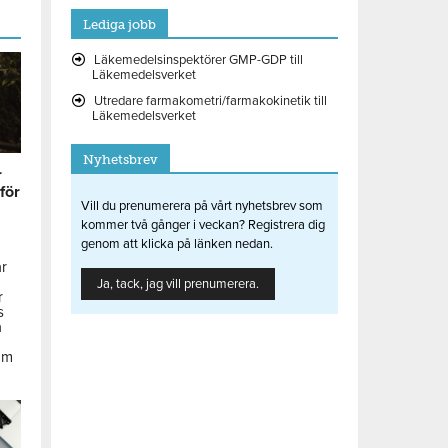
Lediga jobb
Läkemedelsinspektörer GMP-GDP till
Läkemedelsverket
Utredare farmakometri/farmakokinetik till
Läkemedelsverket
Nyhetsbrev
r
 för
Vill du prenumerera på vårt nyhetsbrev som
kommer två gånger i veckan? Registrera dig
genom att klicka på länken nedan.
ar
Ja, tack, jag vill prenumerera.
r
s
å
om