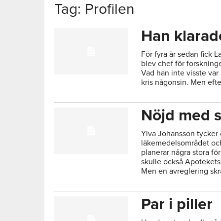
Tag: Profilen
Han klarad
För fyra år sedan fick 
blev chef för forsknin
Vad han inte visste var 
kris någonsin. Men efter
Nöjd med 
Ylva Johansson tycker 
läkemedelsområdet och 
planerar några stora f
skulle också Apotekets
Men en avreglering sk
Par i piller