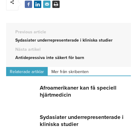
Previous article
Sydasiater underrepresenterade i kliniska studier
Nästa artikel
Antidepressiva inte säkert för barn
Relaterade artiklar
Mer från skribenten
Afroamerikaner kan få speciell
hjärtmedicin
Sydasiater underrepresenterade i
kliniska studier