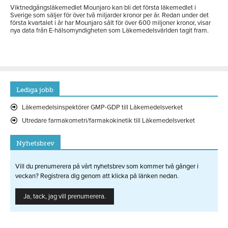
Viktnedgångsläkemedlet Mounjaro kan bli det första läkemedlet i
Sverige som säljer för över två miljarder kronor per år. Redan under det
första kvartalet i år har Mounjaro sålt för över 600 miljoner kronor, visar
nya data från E-hälsomyndigheten som Läkemedelsvärlden tagit fram.
Lediga jobb
Läkemedelsinspektörer GMP-GDP till Läkemedelsverket
Utredare farmakometri/farmakokinetik till Läkemedelsverket
Nyhetsbrev
Vill du prenumerera på vårt nyhetsbrev som kommer två gånger i
veckan? Registrera dig genom att klicka på länken nedan.
Ja, tack, jag vill prenumerera.