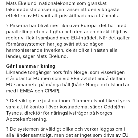
Mats Ekelund, nationalekonom som granskat
läkemedelsfinansieringen, anser att den viktigaste
effekten av EU varit att prisskillnaderna utjämnats.
? Priserna har blivit mer lika över Europa, det har med
parallellimporten att göra och den är en direkt följd av
regler vi fick i samband med EU-inträdet. När det gäller
förmånssystemen har jag svårt att se någon
harmoniserande inverkan, de är olika i nästan alla
länder, säger Mats Ekelund.
Går i samma riktning
Liknande tongångar hörs från Norge, som visserligen
står utanför EU men som via EES-avtalet ändå deltar i
EU-samarbete på många håll (både Norge och Island är
med i EMEA och CPMP).
? Det viktigaste just nu inom läkemedelspolitiken tycks
vara att få kontroll över kostnaderna, säger Oddbjörn
Tysnes, direktör för näringslivsfrågor på Norges
Apotekerforening.
? De systemen är väldigt olika och verkar läggas om i
alla länder samtidigt, men det är inget som drivs av EU,