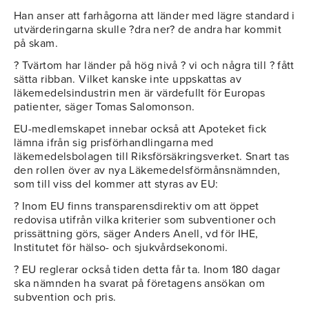
Han anser att farhågorna att länder med lägre standard i
utvärderingarna skulle ?dra ner? de andra har kommit
på skam.
? Tvärtom har länder på hög nivå ? vi och några till ? fått
sätta ribban. Vilket kanske inte uppskattas av
läkemedelsindustrin men är värdefullt för Europas
patienter, säger Tomas Salomonson.
EU-medlemskapet innebar också att Apoteket fick
lämna ifrån sig prisförhandlingarna med
läkemedelsbolagen till Riksförsäkringsverket. Snart tas
den rollen över av nya Läkemedelsförmånsnämnden,
som till viss del kommer att styras av EU:
? Inom EU finns transparensdirektiv om att öppet
redovisa utifrån vilka kriterier som subventioner och
prissättning görs, säger Anders Anell, vd för IHE,
Institutet för hälso- och sjukvårdsekonomi.
? EU reglerar också tiden detta får ta. Inom 180 dagar
ska nämnden ha svarat på företagens ansökan om
subvention och pris.