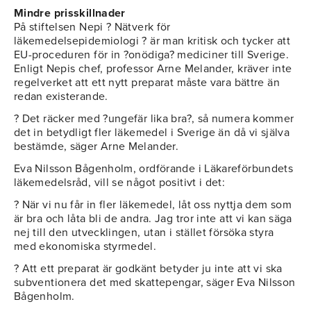
Mindre prisskillnader
På stiftelsen Nepi ? Nätverk för
läkemedelsepidemiologi ? är man kritisk och tycker att
EU-proceduren för in ?onödiga? mediciner till Sverige.
Enligt Nepis chef, professor Arne Melander, kräver inte
regelverket att ett nytt preparat måste vara bättre än
redan existerande.
? Det räcker med ?ungefär lika bra?, så numera kommer
det in betydligt fler läkemedel i Sverige än då vi själva
bestämde, säger Arne Melander.
Eva Nilsson Bågenholm, ordförande i Läkareförbundets
läkemedelsråd, vill se något positivt i det:
? När vi nu får in fler läkemedel, låt oss nyttja dem som
är bra och låta bli de andra. Jag tror inte att vi kan säga
nej till den utvecklingen, utan i stället försöka styra
med ekonomiska styrmedel.
? Att ett preparat är godkänt betyder ju inte att vi ska
subventionera det med skattepengar, säger Eva Nilsson
Bågenholm.