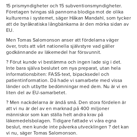
15 prismyndigheter och 15 subventionsmyndigheter.
Företagen tvingas slå pannorna blodiga mot de olika
kulturerna i systemet, säger Håkan Mandahl, som tycker
att de byråkratiska långbänkarna är den mörka sidan av
EU.
Men Tomas Salomonson anser att fördelarna väger
över, trots att vårt nationella självstyre vad gäller
godkännande av läkemedel har försvunnit.
? Förut kunde vi bestämma och ingen lade sig i det.
Inte bara själva beslutet om nya preparat, utan hela
informationsbiten: FASS-text, bipacksedel och
patientinformation. Då hade vi samarbete med vissa
länder och utbytte bedömningar med dem. Nu är vi en
liten del av EU-samarbetet.
? Men nackdelarna är ändå små. Den stora fördelen är
att vi nu är del av en marknad på 400 miljoner
människor som kan ställa helt andra krav på
läkemedelsbolagen. Tidigare fattade vi våra egna
beslut, men kunde inte påverka utvecklingen ? det kan
vi nu, säger Tomas Salomonson.