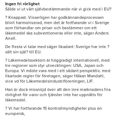
Ingen fri rörlighet
Sålde vi ut vårt självbestämmande när vi gick med i EU?
? Knappast. Visserligen har godkännandeprocessen
blivit harmoniserad, men det är fortfarande vi i Sverige
som förhandlar om priser och bestämmer om ett
läkemedel ska subventioneras eller inte, säger Anders
Anell.
De flesta vi talar med säger likadant: Sverige har inte ?
sålt sin själ? till EU.
? Läkemedelssektorn är höggradigt internationell, med
tre regioner som styr utvecklingen: USA, Japan och
Europa. Vi måste vara med i ett sådant perspektiv, med
likartade regler för företagen, säger Håkan Mandahl,
vice vd för Läkemedelsindustriföreningen, LIF.
Han är dock missnöjd över att den inre marknadens fria
rörlighet för varor och tjänster inte har uppnåtts för
läkemedel.
? Vi har fortfarande 15 kontrollmyndigheter plus en
europeisk,