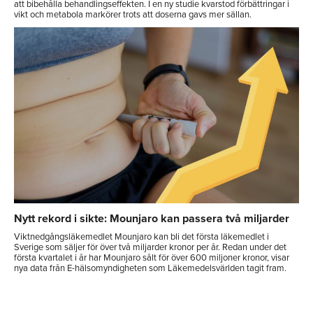
att bibehålla behandlingseffekten. I en ny studie kvarstod förbättringar i
vikt och metabola markörer trots att doserna gavs mer sällan.
Nytt rekord i sikte: Mounjaro kan passera två miljarder
Viktnedgångsläkemedlet Mounjaro kan bli det första läkemedlet i
Sverige som säljer för över två miljarder kronor per år. Redan under det
första kvartalet i år har Mounjaro sålt för över 600 miljoner kronor, visar
nya data från E-hälsomyndigheten som Läkemedelsvärlden tagit fram.