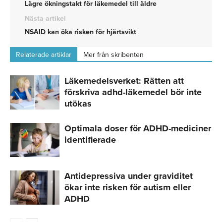
Lägre ökningstakt för läkemedel till äldre
Nästa artikel
NSAID kan öka risken för hjärtsvikt
Relaterade artiklar
Mer från skribenten
Läkemedelsverket: Rätten att
förskriva adhd-läkemedel bör inte
utökas
Optimala doser för ADHD-mediciner
identifierade
Antidepressiva under graviditet
ökar inte risken för autism eller
ADHD