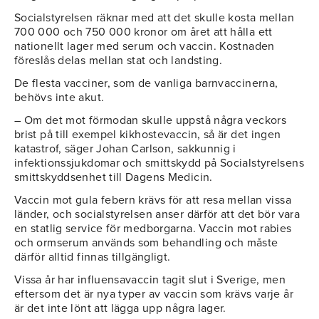
Socialstyrelsen räknar med att det skulle kosta mellan
700 000 och 750 000 kronor om året att hålla ett
nationellt lager med serum och vaccin. Kostnaden
föreslås delas mellan stat och landsting.
De flesta vacciner, som de vanliga barnvaccinerna,
behövs inte akut.
– Om det mot förmodan skulle uppstå några veckors
brist på till exempel kikhostevaccin, så är det ingen
katastrof, säger Johan Carlson, sakkunnig i
infektionssjukdomar och smittskydd på Socialstyrelsens
smittskyddsenhet till Dagens Medicin.
Vaccin mot gula febern krävs för att resa mellan vissa
länder, och socialstyrelsen anser därför att det bör vara
en statlig service för medborgarna. Vaccin mot rabies
och ormserum används som behandling och måste
därför alltid finnas tillgängligt.
Vissa år har influensavaccin tagit slut i Sverige, men
eftersom det är nya typer av vaccin som krävs varje år
är det inte lönt att lägga upp några lager.