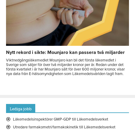
Nytt rekord i sikte: Mounjaro kan passera två miljarder
Viktnedgångsläkemedlet Mounjaro kan bli det första läkemedlet i
Sverige som säljer för över två miljarder kronor per år. Redan under det
första kvartalet i år har Mounjaro sålt för över 600 miljoner kronor, visar
nya data från E-hälsomyndigheten som Läkemedelsvärlden tagit fram.
Lediga jobb
Läkemedelsinspektörer GMP-GDP till Läkemedelsverket
Utredare farmakometri/farmakokinetik till Läkemedelsverket