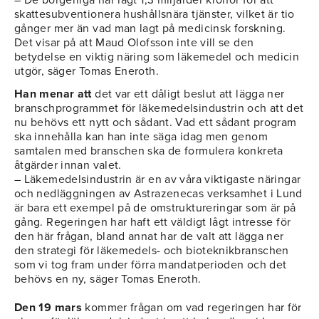
– De borgerliga har lagt 1,3 miljarder kronor för att
skattesubventionera hushållsnära tjänster, vilket är tio
gånger mer än vad man lagt på medicinsk forskning.
Det visar på att Maud Olofsson inte vill se den
betydelse en viktig näring som läkemedel och medicin
utgör, säger Tomas Eneroth.
Han menar att
det var ett dåligt beslut att lägga ner
branschprogrammet för läkemedelsindustrin och att det
nu behövs ett nytt och sådant. Vad ett sådant program
ska innehålla kan han inte säga idag men genom
samtalen med branschen ska de formulera konkreta
åtgärder innan valet.
– Läkemedelsindustrin är en av våra viktigaste näringar
och nedläggningen av Astrazenecas verksamhet i Lund
är bara ett exempel på de omstruktureringar som är på
gång. Regeringen har haft ett väldigt lågt intresse för
den här frågan, bland annat har de valt att lägga ner
den strategi för läkemedels- och bioteknikbranschen
som vi tog fram under förra mandatperioden och det
behövs en ny, säger Tomas Eneroth.
Den 19 mars
kommer frågan om vad regeringen har för