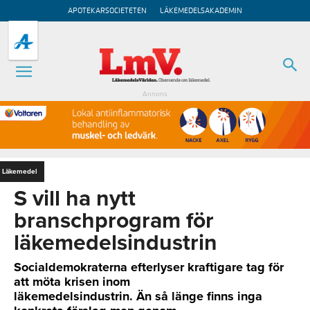
APOTEKARSOCIETETEN
LÄKEMEDELSAKADEMIN
Annons
Läkemedel
S vill ha nytt
branschprogram för
läkemedelsindustrin
Socialdemokraterna efterlyser kraftigare tag för
att möta krisen inom
läkemedelsindustrin. Än så länge finns inga