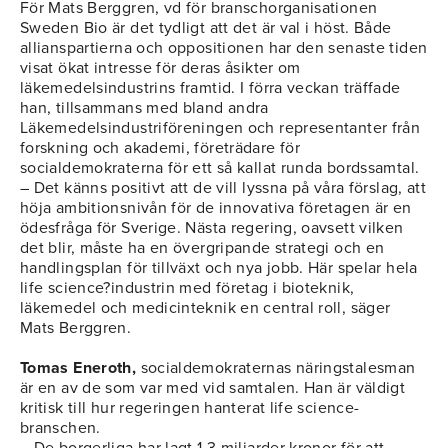
För Mats Berggren, vd för branschorganisationen
Sweden Bio är det tydligt att det är val i höst. Både
allianspartierna och oppositionen har den senaste tiden
visat ökat intresse för deras åsikter om
läkemedelsindustrins framtid. I förra veckan träffade
han, tillsammans med bland andra
Läkemedelsindustriföreningen och representanter från
forskning och akademi, företrädare för
socialdemokraterna för ett så kallat runda bordssamtal.
– Det känns positivt att de vill lyssna på våra förslag, att
höja ambitionsnivån för de innovativa företagen är en
ödesfråga för Sverige. Nästa regering, oavsett vilken
det blir, måste ha en övergripande strategi och en
handlingsplan för tillväxt och nya jobb. Här spelar hela
life science?industrin med företag i bioteknik,
läkemedel och medicinteknik en central roll, säger
Mats Berggren.
Tomas Eneroth,
socialdemokraternas näringstalesman
är en av de som var med vid samtalen. Han är väldigt
kritisk till hur regeringen hanterat life science-
branschen.