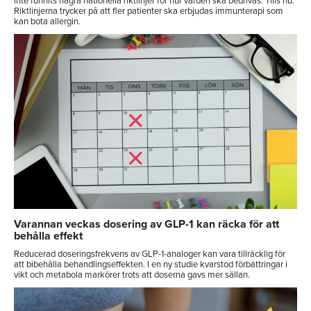
inte funnits några nationella riktlinjer för hur vården ska bedrivas. Tills nu.
Riktlinjerna trycker på att fler patienter ska erbjudas immunterapi som
kan bota allergin.
Varannan veckas dosering av GLP-1 kan räcka för att
behålla effekt
Reducerad doseringsfrekvens av GLP-1-analoger kan vara tillräcklig för
att bibehålla behandlingseffekten. I en ny studie kvarstod förbättringar i
vikt och metabola markörer trots att doserna gavs mer sällan.