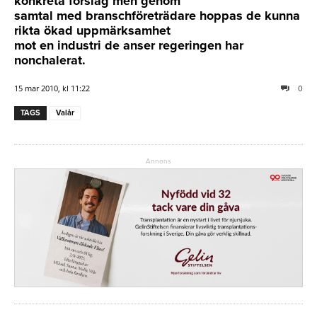
konkreta förslag men genom
samtal med branschföreträdare hoppas de kunna
rikta ökad uppmärksamhet
mot en industri de anser regeringen har
nonchalerat.
15 mar 2010, kl 11:22
0
TAGS
Valår
Annons