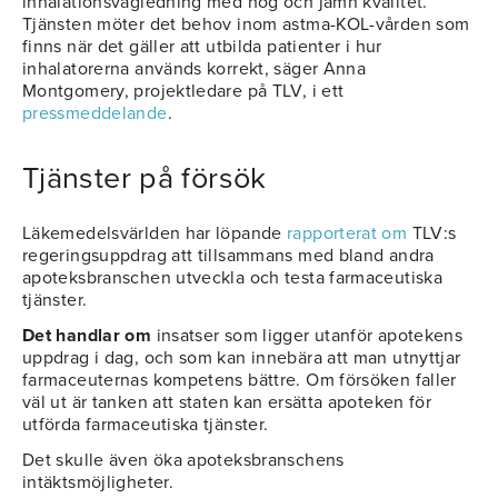
inhalationsvägledning med hög och jämn kvalitet.
Tjänsten möter det behov inom astma-KOL-vården som
finns när det gäller att utbilda patienter i hur
inhalatorerna används korrekt, säger Anna
Montgomery, projektledare på TLV, i ett
pressmeddelande
.
Tjänster på försök
Läkemedelsvärlden har löpande
rapporterat om
TLV:s
regeringsuppdrag att tillsammans med bland andra
apoteksbranschen utveckla och testa farmaceutiska
tjänster.
Det handlar om
insatser som ligger utanför apotekens
uppdrag i dag, och som kan innebära att man utnyttjar
farmaceuternas kompetens bättre. Om försöken faller
väl ut är tanken att staten kan ersätta apoteken för
utförda farmaceutiska tjänster.
Det skulle även öka apoteksbranschens
intäktsmöjligheter.