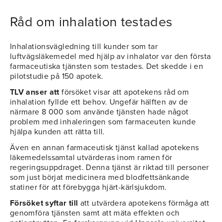
Råd om inhalation testades
Inhalationsvägledning till kunder som tar
luftvägsläkemedel med hjälp av inhalator var den första
farmaceutiska tjänsten som testades. Det skedde i en
pilotstudie på 150 apotek.
TLV anser att
försöket visar att apotekens råd om
inhalation fyllde ett behov. Ungefär hälften av de
närmare 8 000 som använde tjänsten hade något
problem med inhaleringen som farmaceuten kunde
hjälpa kunden att rätta till.
Även en annan farmaceutisk tjänst kallad apotekens
läkemedelssamtal utvärderas inom ramen för
regeringsuppdraget. Denna tjänst är riktad till personer
som just börjat medicinera med blodfettsänkande
statiner för att förebygga hjärt-kärlsjukdom.
Försöket syftar till
att utvärdera apotekens förmåga att
genomföra tjänsten samt att mäta effekten och