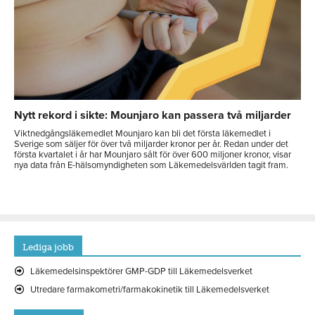
Nytt rekord i sikte: Mounjaro kan passera två miljarder
Viktnedgångsläkemedlet Mounjaro kan bli det första läkemedlet i
Sverige som säljer för över två miljarder kronor per år. Redan under det
första kvartalet i år har Mounjaro sålt för över 600 miljoner kronor, visar
nya data från E-hälsomyndigheten som Läkemedelsvärlden tagit fram.
Lediga jobb
Läkemedelsinspektörer GMP-GDP till Läkemedelsverket
Utredare farmakometri/farmakokinetik till Läkemedelsverket