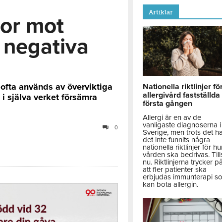
Artiklar
ror mot
 negativa
 ofta används av överviktiga
Nationella riktlinjer fö
allergivård fastställda
i själva verket försämra
första gången
Allergi är en av de
vanligaste diagnoserna i
0
Sverige, men trots det h
det inte funnits några
nationella riktlinjer för hu
vården ska bedrivas. Till
nu. Riktlinjerna trycker p
att fler patienter ska
erbjudas immunterapi s
kan bota allergin.