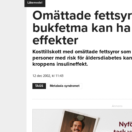
Läkemedel
Omättade fettsy
bukfetma kan ha
effekter
Kosttillskott med omättade fettsyror som
personer med risk för åldersdiabetes kan 
kroppens insulineffekt.
12 dec 2002, kl 11:43
TAGS
Metabola syndromet
Annons