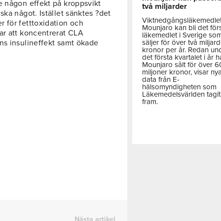
e någon effekt på kroppsvikt
två miljarder
ska något. Istället sänktes ?det
Viktnedgångsläkemedle
 för fetttoxidation och
Mounjaro kan bli det för
ar att koncentrerat CLA
läkemedlet i Sverige so
säljer för över två miljar
ns insulineffekt samt ökade
kronor per år. Redan un
det första kvartalet i år h
Mounjaro sålt för över 
miljoner kronor, visar ny
data från E-
hälsomyndigheten som
Läkemedelsvärlden tagit
fram.
Nästa artikel