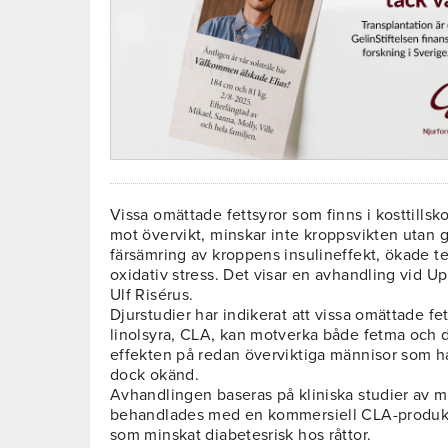
Vissa omättade fettsyror som finns i kosttill
mot övervikt, minskar inte kroppsvikten utan g
färsämring av kroppens insulineffekt, ökade 
oxidativ stress. Det visar en avhandling vid Up
Ulf Risérus.
Djurstudier har indikerat att vissa omättade f
linolsyra, CLA, kan motverka både fetma och
effekten på redan överviktiga männisor som h
dock okänd.
Avhandlingen baseras på kliniska studier av 
behandlades med en kommersiell CLA-produkt
som minskat diabetesrisk hos råttor.