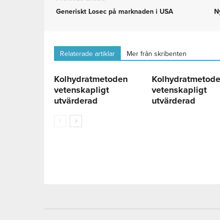
Generiskt Losec på marknaden i USA
N
Relaterade artiklar
Mer från skribenten
Kolhydratmetoden
Kolhydratmetod
vetenskapligt
vetenskapligt
utvärderad
utvärderad