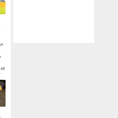
n
LP-
a
n
att
.
a