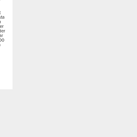
t
sta
m
der
der
ar
600
a