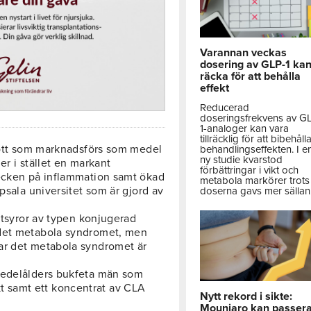
Varannan veckas
dosering av GLP-1 ka
räcka för att behålla
effekt
Reducerad
doseringsfrekvens av G
1-analoger kan vara
tillräcklig för att bibehåll
skott som marknadsförs som medel
behandlingseffekten. I e
ny studie kvarstod
er i stället en markant
förbättringar i vikt och
tecken på inflammation samt ökad
metabola markörer trots 
psala universitet som är gjord av
doserna gavs mer sällan
ettsyror av typen konjugerad
 det metabola syndromet, men
ar det metabola syndromet är
medelålders bukfeta män som
 samt ett koncentrat av CLA
Nytt rekord i sikte:
Mounjaro kan passer