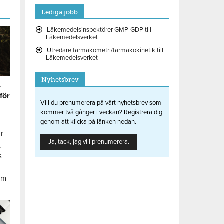
Lediga jobb
Läkemedelsinspektörer GMP-GDP till
Läkemedelsverket
Utredare farmakometri/farmakokinetik till
Läkemedelsverket
Nyhetsbrev
r
 för
Vill du prenumerera på vårt nyhetsbrev som
kommer två gånger i veckan? Registrera dig
genom att klicka på länken nedan.
ar
Ja, tack, jag vill prenumerera.
r
s
å
om