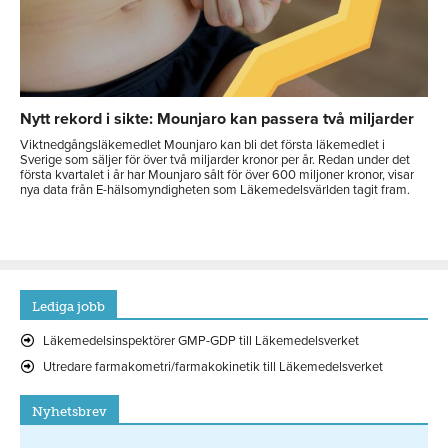
Nytt rekord i sikte: Mounjaro kan passera två miljarder
Viktnedgångsläkemedlet Mounjaro kan bli det första läkemedlet i
Sverige som säljer för över två miljarder kronor per år. Redan under det
första kvartalet i år har Mounjaro sålt för över 600 miljoner kronor, visar
nya data från E-hälsomyndigheten som Läkemedelsvärlden tagit fram.
Lediga jobb
Läkemedelsinspektörer GMP-GDP till Läkemedelsverket
Utredare farmakometri/farmakokinetik till Läkemedelsverket
Nyhetsbrev