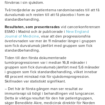
förvärras i sin sjukdom.
Två tredjedelar av patienterna randomiserades till att få
durvalumab och resten till att få placebo i form av
standardbehandling.
Resultaten, som presenterades
vid cancerkonferensen
ESMO i Madrid och är publicerade i
New England
Journal of Medicine
, visar att den progressionsfria
överlevnaden var mer än 11 månader längre i gruppen
som fick durvalumab jämfört med gruppen som fick
standardbehandling.
Tiden till den första dokumenterade
tumörprogressionen var i median 16,8 månader i
gruppen som fick durvalumab jämfört med 5,6 månader
i gruppen som fick standardbehandling, vilket innebar
48 procent minskad risk för sjukdomsprogression.
Skillnaden var statistiskt signifikant.
– Det här är första gången man ser resultat av
immunterapi så tidigt i behandlingen vid lungcancer.
Detta är viktiga resultat för den här patientgruppen,
säger Benedikte Akre, medicinsk direktör för Norden