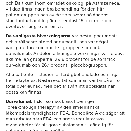
och Baltikum inom området onkologi på Astrazeneca.
– I dag finns ingen bra behandling för den här
patientgruppen och av de som svarar på dagens
standardbehandling är det endast 15 procent som
överlever längre än fem år.
De vanligaste biverkningarna
var hosta, pneumonit
och strålingsrelaterad pneumonit, och var något
vanligare förekommande i gruppen som fick
durvalumab. Andelen allvarliga biverkningar var relativt
lika mellan grupperna, 29,9 procent för de som fick
durvalumab och 26,1 procent i placebogruppen.
Alla patienter i studien är färdigbehandlade och inga
fler rekryteras. Nästa resultat som man väntar på är för
total överlevnad, men det är svårt att uppskatta när
dessa kan finnas.
Durvalumab fick i
somras klassificeringen
”breakthrough therapy” av den amerikanska
läkemedelsmyndigheten FDA. Benedikte Akre säger att
man arbetar nära FDA och andra regulatoriska
myndigheter för att göra substansen tillgänglig för
patienter så fort som möjligt.