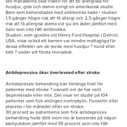
sex månaderna ökar risken för att bli allergiska för
husdjur, gräs och damm enligt en amerikansk studie.
Barn som behandlades med antibiotika hade i studien
1,5 gånger högre risk att få allergi och 2,5 gånger högre
risk att få allergisk astma vid sju års ålder jämfört med
barn som inte fått antibiotika.
Studien, som gjordes vid Henry Ford Hospital i Detroit,
USA, visar också att barnen var mindre mottagliga för
dessa effekter om de levde med husdjur ? hund eller
katt ? under sitt första levnadsår.
Antidepressiva ökar överlevnad efter stroke
Antidepressiv behandling kan förlänga livet för
patienter med stroke ? oavsett om de har varit
deprimerade eller inte. Det visar en studie på 104
patienter som fick antingen nortriptylin, fluoxetin eller
placebo i tre månader efter sin stroke.
30 procent av patienterna som fick antidepressiv
behandling hade dött inom nio år beroende på någon
kärlsjukdom jämfört med 55 procent som inte fått