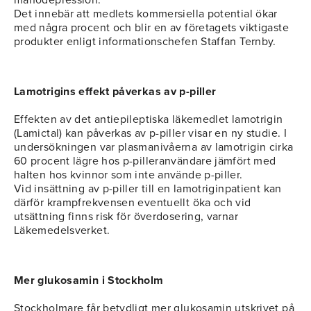
manodepression.
Det innebär att medlets kommersiella potential ökar
med några procent och blir en av företagets viktigaste
produkter enligt informationschefen Staffan Ternby.
Lamotrigins effekt påverkas av p-piller
Effekten av det antiepileptiska läkemedlet lamotrigin
(Lamictal) kan påverkas av p-piller visar en ny studie. I
undersökningen var plasmanivåerna av lamotrigin cirka
60 procent lägre hos p-pilleranvändare jämfört med
halten hos kvinnor som inte använde p-piller.
Vid insättning av p-piller till en lamotriginpatient kan
därför krampfrekvensen eventuellt öka och vid
utsättning finns risk för överdosering, varnar
Läkemedelsverket.
Mer glukosamin i Stockholm
Stockholmare får betydligt mer glukosamin utskrivet på