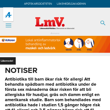
APOTEKARSOCIETETEN
LÄKEMEDELSAKADEMIN
Annons
Läkemedel
NOTISER
Antibiotika till barn ökar risk för allergi Att
behandla spädbarn med antibiotika under de
första sex månaderna ökar risken för att bli
allergiska för husdjur, gräs och damm enligt en
amerikansk studie. Barn som behandlades med
antibiotika hade i studien 1,5 gånger högre risk
att få allergi och 2,5 gånger högre risk att få