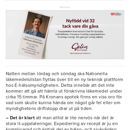
Annons
Natten mellan lördag och söndag ska Nationella
läkemedelslistan flyttas över till en ny teknisk plattform
hos E-hälsomyndigheten. Detta innebär att det inte
kommer att gå att hämta ut förskrivna läkemedel under
cirka 15 timmar. På Kronans apotek finns en viss oro för
vad som skulle kunna hända om något går fel eller om
myndighetens driftstopp drar ut på tiden.
– Det är klart
att man alltid är lite nervös när det är
stora it-uppdateringar. Expediering av recept är ju en
komplicerad och kritisk del av hälso- och sjukvården.