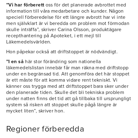
”Vi har förberett
oss för det planerade avbrottet med
information till våra medarbetare och kunder. Någon
speciell förberedelse för ett längre avbrott har vi inte
men självklart är vi beredda om problem mot förmodan
skulle inträffa”, skriver Carina Olsson, produktägare
recepthantering på Apoteket, i ett mejl till
Läkemedelsvärlden.
Hon påpekar också att driftstoppet är nödvändigt.
”I en så
här stor förändring som nationella
läkemedelslistan innebär får man räkna med driftstopp
under en begränsad tid. Att genomföra det här stoppet
är ett måste för att komma vidare rent tekniskt. Vi
känner oss trygga med att driftstoppet bara sker under
den planerade tiden. Skulle det bli tekniska problem
under natten finns det tid att gå tillbaka till ursprungligt
system så risken att stoppet skulle pågå längre är
mycket liten”, skriver hon.
Regioner förberedda