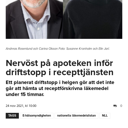
Andreas Rosenlund och Carina Olsson Foto: Susanne Kronholm och Elin Jarl.
Nervöst på apoteken inför
driftstopp i recepttjänsten
Ett planerat driftstopp i helgen gör att det inte
går att hämta ut receptförskrivna läkemedel
under 15 timmar.
24 nov 2021, kl 10:00
0
TAGS
E-hälsomyndigheten
nationella läkemedelslistan
NLL