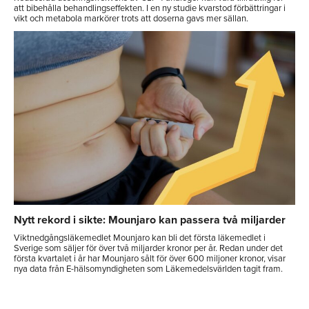
att bibehålla behandlingseffekten. I en ny studie kvarstod förbättringar i
vikt och metabola markörer trots att doserna gavs mer sällan.
Nytt rekord i sikte: Mounjaro kan passera två miljarder
Viktnedgångsläkemedlet Mounjaro kan bli det första läkemedlet i
Sverige som säljer för över två miljarder kronor per år. Redan under det
första kvartalet i år har Mounjaro sålt för över 600 miljoner kronor, visar
nya data från E-hälsomyndigheten som Läkemedelsvärlden tagit fram.