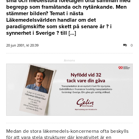
små och medelstora företagen ofta samman med
begrepp som framåtanda och nytänkande. Men
stämmer bilden? Temat i nästa
Läkemedelsvärlden handlar om det
paradigmskifte som skett på senare år ? i
synnerhet i Sverige ? till […]
20 jun 2001, kl 20:39
0
Annons
Medan de stora läkemedels-koncernerna ofta beskylls
för att vara stela strukturer där kreativitet är en