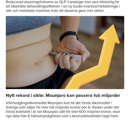
Reducerad doseringsfrekvens av GLP-1-analoger kan vara tillräcklig för
att bibehålla behandlingseffekten. I en ny studie kvarstod förbättringar i
vikt och metabola markörer trots att doserna gavs mer sällan.
Nytt rekord i sikte: Mounjaro kan passera två miljarder
Viktnedgångsläkemedlet Mounjaro kan bli det första läkemedlet i
Sverige som säljer för över två miljarder kronor per år. Redan under det
första kvartalet i år har Mounjaro sålt för över 600 miljoner kronor, visar
nya data från E-hälsomyndigheten som Läkemedelsvärlden tagit fram.