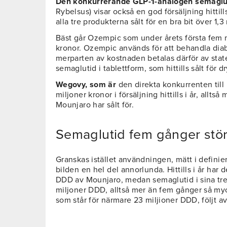
Den konkurrerande GLP-1-analogen semaglu
Rybelsus) visar också en god försäljning hittil
alla tre produkterna sålt för en bra bit över 1,3
Bäst går Ozempic som under årets första fem m
kronor. Ozempic används för att behandla dia
merparten av kostnaden betalas därför av sta
semaglutid i tablettform, som hittills sålt för d
Wegovy, som är
den direkta konkurrenten till
miljoner kronor i försäljning hittills i år, allts
Mounjaro har sålt för.
Semaglutid fem gånger stör
Granskas istället användningen, mätt i defini
bilden en hel del annorlunda. Hittills i år har 
DDD av Mounjaro, medan semaglutid i sina tre
miljoner DDD, alltså mer än fem gånger så my
som står för närmare 23 miljioner DDD, följt a