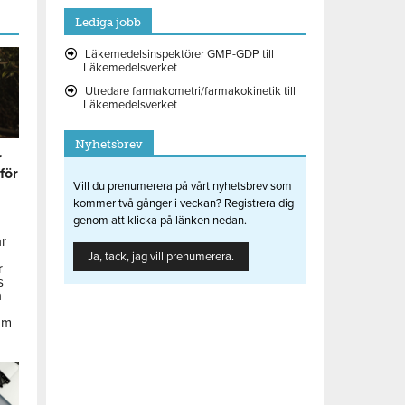
Lediga jobb
Läkemedelsinspektörer GMP-GDP till
Läkemedelsverket
Utredare farmakometri/farmakokinetik till
Läkemedelsverket
Nyhetsbrev
r
 för
Vill du prenumerera på vårt nyhetsbrev som
kommer två gånger i veckan? Registrera dig
genom att klicka på länken nedan.
ar
Ja, tack, jag vill prenumerera.
r
s
å
om