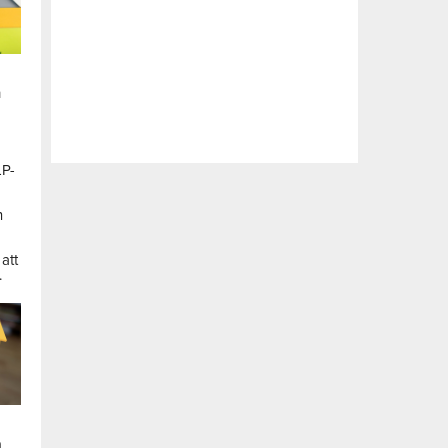
n
LP-
a
n
att
.
a