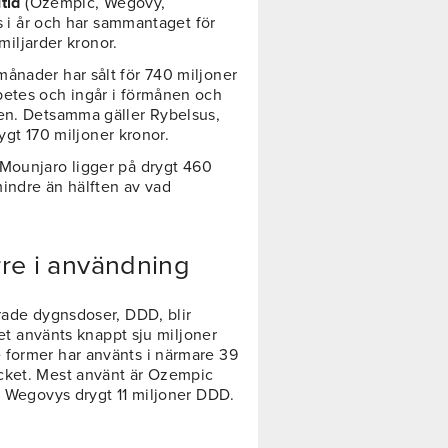
tid
(Ozempic, Wegovy,
ls i år och har sammantaget för
 miljarder kronor.
ånader har sålt för 740 miljoner
betes och ingår i förmånen och
ten. Detsamma gäller Rybelsus,
rygt 170 miljoner kronor.
 Mounjaro ligger på drygt 460
å mindre än hälften av vad
re i användning
erade dygnsdoser, DDD, blir
det använts knappt sju miljoner
 former har använts i närmare 39
cket. Mest använt är Ozempic
v Wegovys drygt 11 miljoner DDD.