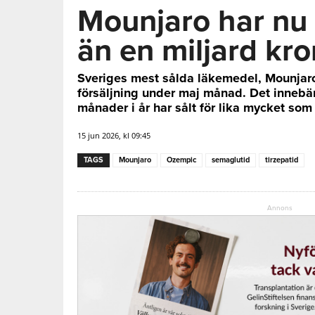
Mounjaro har nu 
än en miljard kr
Sveriges mest sålda läkemedel, Mounjaro
försäljning under maj månad. Det innebär
månader i år har sålt för lika mycket so
15 jun 2026, kl 09:45
TAGS
Mounjaro
Ozempic
semaglutid
tirzepatid
Annons