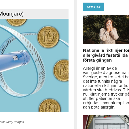
Artiklar
Mounjaro)
Nationella riktlinjer fö
allergivård fastställda
första gången
Allergi är en av de
vanligaste diagnoserna i
Sverige, men trots det h
det inte funnits några
nationella riktlinjer för hu
vården ska bedrivas. Till
nu. Riktlinjerna trycker p
att fler patienter ska
erbjudas immunterapi s
kan bota allergin.
Foto: Getty Images