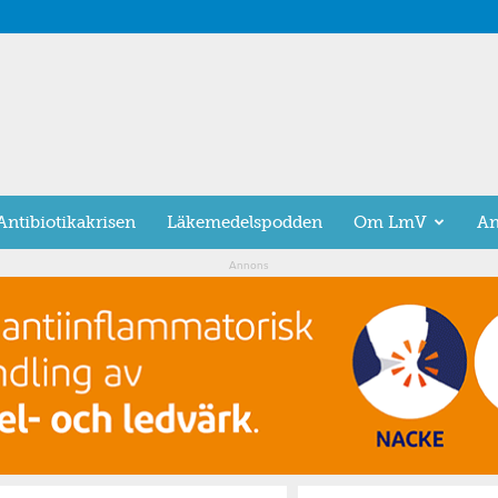
Antibiotikakrisen
Läkemedelspodden
Om LmV
An
Annons