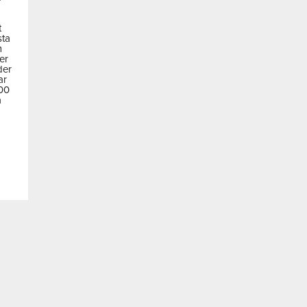
t
sta
m
der
der
ar
600
a