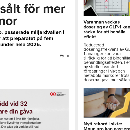
sålt för mer
onor
Varannan veckas
dosering av GLP-1 ka
, passerade miljardvallen i
räcka för att behålla
effekt
 att preparatet på fem
m under hela 2025.
Reducerad
doseringsfrekvens av G
1-analoger kan vara
0
tillräcklig för att bibehåll
behandlingseffekten. I e
ny studie kvarstod
förbättringar i vikt och
metabola markörer trots 
doserna gavs mer sällan
Nytt rekord i sikte:
Mounjaro kan passer