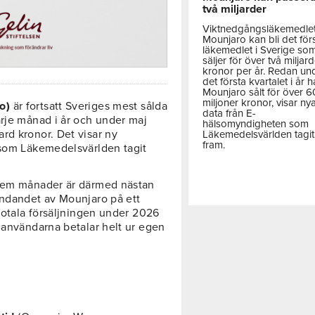
två miljarder
Viktnedgångsläkemedle
Mounjaro kan bli det för
läkemedlet i Sverige so
säljer för över två miljar
kronor per år. Redan un
det första kvartalet i år h
Mounjaro sålt för över 
miljoner kronor, visar ny
o)
är fortsatt Sveriges mest sålda
data från E-
arje månad i år och under maj
hälsomyndigheten som
rd kronor. Det visar ny
Läkemedelsvärlden tagit
fram.
 som Läkemedelsvärlden tagit
 fem månader är därmed nästan
ändandet av Mounjaro på ett
 totala försäljningen under 2026
 användarna betalar helt ur egen