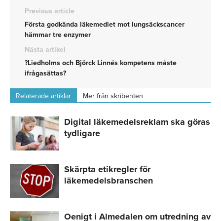
Previous article
Första godkända läkemedlet mot lungsäckscancer
hämmar tre enzymer
Nästa artikel
?Liedholms och Björck Linnés kompetens måste
ifrågasättas?
Relaterade artiklar
Mer från skribenten
Digital läkemedelsreklam ska göras
tydligare
Skärpta etikregler för
läkemedelsbranschen
Oenigt i Almedalen om utredning av