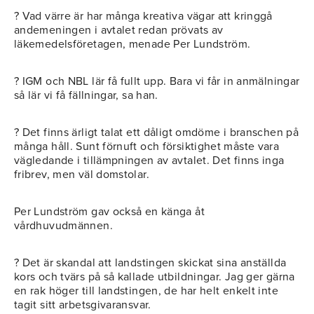
? Vad värre är har många kreativa vägar att kringgå
andemeningen i avtalet redan prövats av
läkemedelsföretagen, menade Per Lundström.
? IGM och NBL lär få fullt upp. Bara vi får in anmälningar
så lär vi få fällningar, sa han.
? Det finns ärligt talat ett dåligt omdöme i branschen på
många håll. Sunt förnuft och försiktighet måste vara
vägledande i tillämpningen av avtalet. Det finns inga
fribrev, men väl domstolar.
Per Lundström gav också en känga åt
vårdhuvudmännen.
? Det är skandal att landstingen skickat sina anställda
kors och tvärs på så kallade utbildningar. Jag ger gärna
en rak höger till landstingen, de har helt enkelt inte
tagit sitt arbetsgivaransvar.