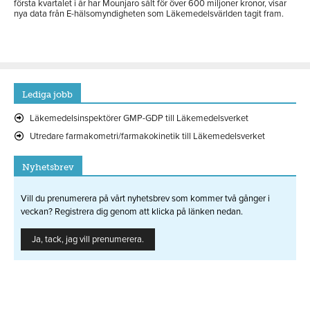
första kvartalet i år har Mounjaro sålt för över 600 miljoner kronor, visar
nya data från E-hälsomyndigheten som Läkemedelsvärlden tagit fram.
Lediga jobb
Läkemedelsinspektörer GMP-GDP till Läkemedelsverket
Utredare farmakometri/farmakokinetik till Läkemedelsverket
Nyhetsbrev
Vill du prenumerera på vårt nyhetsbrev som kommer två gånger i
veckan? Registrera dig genom att klicka på länken nedan.
Ja, tack, jag vill prenumerera.