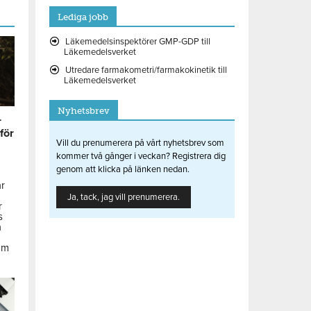
Lediga jobb
Läkemedelsinspektörer GMP-GDP till
Läkemedelsverket
Utredare farmakometri/farmakokinetik till
Läkemedelsverket
Nyhetsbrev
r
 för
Vill du prenumerera på vårt nyhetsbrev som
kommer två gånger i veckan? Registrera dig
genom att klicka på länken nedan.
ar
Ja, tack, jag vill prenumerera.
r
s
å
om