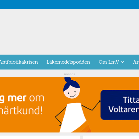
Antibiotikakrisen
Läkemedelspodden
Om LmV
An
Annons