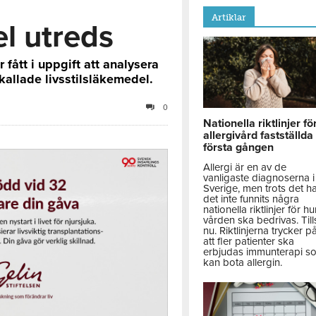
Artiklar
el utreds
fått i uppgift att analysera
kallade livsstilsläkemedel.
0
Nationella riktlinjer fö
allergivård fastställda
första gången
Allergi är en av de
vanligaste diagnoserna i
Sverige, men trots det h
det inte funnits några
nationella riktlinjer för hu
vården ska bedrivas. Till
nu. Riktlinjerna trycker p
att fler patienter ska
erbjudas immunterapi s
kan bota allergin.