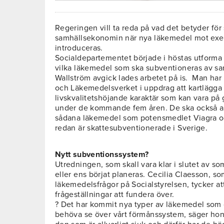
Regeringen vill ta reda på vad det betyder fö
samhällsekonomin när nya läkemedel mot exe
introduceras.
Socialdepartementet började i höstas utforma d
vilka läkemedel som ska subventioneras av sa
Wallström avgick lades arbetet på is. Man har n
och Läkemedelsverket i uppdrag att kartlägga
livskvalitetshöjande karaktär som kan vara på
under de kommande fem åren. De ska också a
sådana läkemedel som potensmedlet Viagra o
redan är skattesubventionerade i Sverige.
Nytt subventionssystem?
Utredningen, som skall vara klar i slutet av s
eller ens börjat planeras. Cecilia Claesson, so
läkemedelsfrågor på Socialstyrelsen, tycker a
frågeställningar att fundera över.
? Det har kommit nya typer av läkemedel som
behöva se över vårt förmånssystem, säger hon.