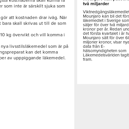
ögsta kostnaderna skall kunna få
två miljarder
r som inte är särskilt sjuka som
Viktnedgångsläkemedle
Mounjaro kan bli det för
ör att kostnaden drar iväg. När
läkemedlet i Sverige so
t bara skall skrivas ut till de som
säljer för över två miljar
kronor per år. Redan un
det första kvartalet i år h
r 10 kg övervikt och vill komma i
Mounjaro sålt för över 
miljoner kronor, visar ny
 nya livsstilsläkemedel som är på
data från E-
hälsomyndigheten som
ingspreparat kan det komma
Läkemedelsvärlden tagit
typer av upppiggande läkemedel.
fram.