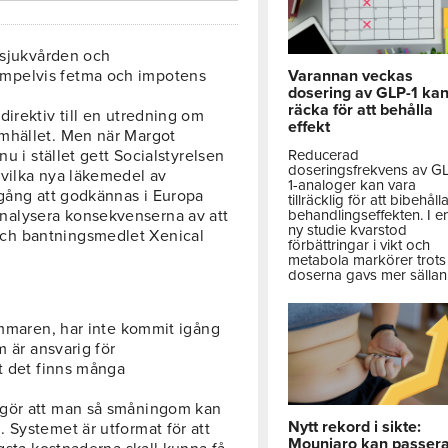
r sjukvården och
mpelvis fetma och impotens
Varannan veckas
dosering av GLP-1 ka
räcka för att behålla
irektiv till en utredning om
effekt
mhället. Men när Margot
u i stället gett Socialstyrelsen
Reducerad
doseringsfrekvens av G
 vilka nya läkemedel av
1-analoger kan vara
 gång att godkännas i Europa
tillräcklig för att bibehåll
nalysera konsekvenserna av att
behandlingseffekten. I e
ny studie kvarstod
ch bantningsmedlet Xenical
förbättringar i vikt och
metabola markörer trots 
doserna gavs mer sällan
ommaren, har inte kommit igång
m är ansvarig för
tt det finns många
 gör att man så småningom kan
Nytt rekord i sikte:
 Systemet är utformat för att
Mounjaro kan passer