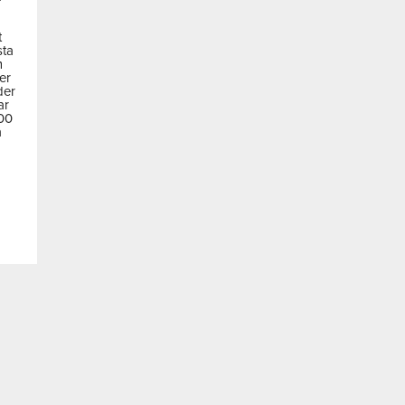
t
sta
m
der
der
ar
600
a