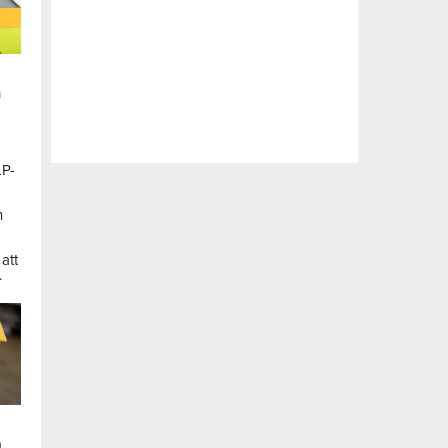
n
LP-
a
n
att
.
a