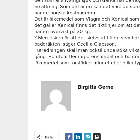
den som är allvarligt sjuk och därför har de h
ersättning. Som det är nu kan det vara persone
har de högsta kostnaderna.
Det är läkemedel som Viagra och Xenical som g
det gäller Xenical finns det riktlinjer om att de
har en övervikt på 30 kg.
? Men risken är att det skrivs ut till de som ha
baddräkten, säger Cecilia Claesson.
I utredningen skall man också undersöka vilka
gång. Förutom fler impotensmedel och bantn
läkemedel som förstärker minnet eller olika 
Birgitta Gerne
Dela