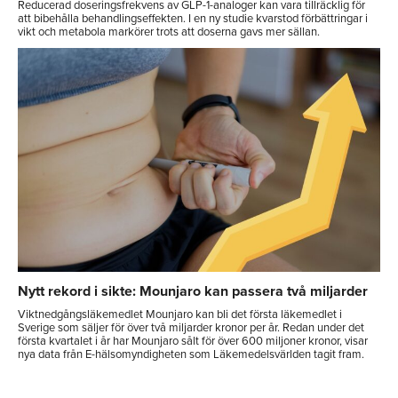
Reducerad doseringsfrekvens av GLP-1-analoger kan vara tillräcklig för
att bibehålla behandlingseffekten. I en ny studie kvarstod förbättringar i
vikt och metabola markörer trots att doserna gavs mer sällan.
Nytt rekord i sikte: Mounjaro kan passera två miljarder
Viktnedgångsläkemedlet Mounjaro kan bli det första läkemedlet i
Sverige som säljer för över två miljarder kronor per år. Redan under det
första kvartalet i år har Mounjaro sålt för över 600 miljoner kronor, visar
nya data från E-hälsomyndigheten som Läkemedelsvärlden tagit fram.