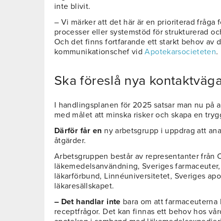
inte blivit.
– Vi märker att det här är en prioriterad fråga f
processer eller systemstöd för strukturerad och
Och det finns fortfarande ett starkt behov av 
kommunikationschef vid
Apotekarsocieteten
.
Ska föreslå nya kontaktväga
I handlingsplanen för 2025 satsar man nu på at
med målet att minska risker och skapa en try
Därför får en
ny arbetsgrupp i uppdrag att ana
åtgärder.
Arbetsgruppen består av representanter från 
läkemedelsanvändning, Sveriges farmaceuter,
läkarförbund, Linnéuniversitetet, Sveriges a
läkaresällskapet.
– Det handlar inte
bara om att farmaceuterna b
receptfrågor. Det kan finnas ett behov hos v