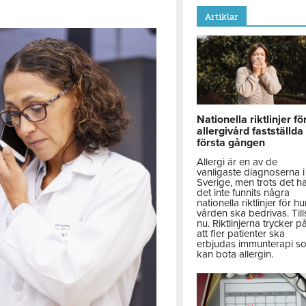
Artiklar
Nationella riktlinjer fö
allergivård fastställda
första gången
Allergi är en av de
vanligaste diagnoserna i
Sverige, men trots det h
det inte funnits några
nationella riktlinjer för hu
vården ska bedrivas. Till
nu. Riktlinjerna trycker p
att fler patienter ska
erbjudas immunterapi s
kan bota allergin.