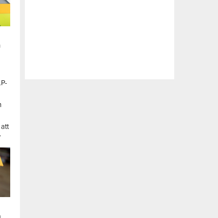
n
LP-
a
n
att
.
a