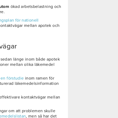
sutom
ökad arbetsbelastning och
re.
gsplan för nationell
kontaktvägar mellan apotek och
tvägar
as sedan länge inom både apotek
tioner mellan olika läkemedel
n
en förstudie
inom ramen för
kturerad läkemedelsinformation
 effektivare kontaktvägar mellan
ingar om att problemen skulle
kemedelslistan
, men så har det