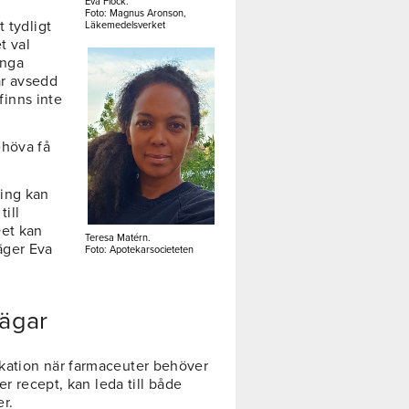
Eva Flock.
n
Foto: Magnus Aronson,
 tydligt
Läkemedelsverket
t val
inga
är avsedd
 finns inte
ehöva få
ring kan
ill
Det kan
Teresa Matérn.
äger Eva
Foto: Apotekarsocieteten
vägar
kation när farmaceuter behöver
er recept, kan leda till både
r.