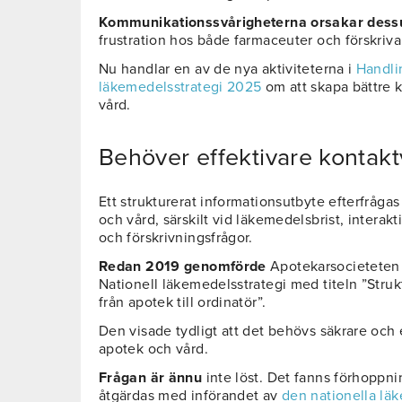
Kommunikationssvårigheterna orsakar des
frustration hos både farmaceuter och förskriva
Nu handlar en av de nya aktiviteterna i
Handlin
läkemedelsstrategi 2025
om att skapa bättre 
vård.
Behöver effektivare kontak
Ett strukturerat informationsutbyte efterfråg
och vård, särskilt vid läkemedelsbrist, interak
och förskrivningsfrågor.
Redan 2019 genomförde
Apotekarsocietete
Nationell läkemedelsstrategi med titeln ”Stru
från apotek till ordinatör”.
Den visade tydligt att det behövs säkrare och
apotek och vård.
Frågan är ännu
inte löst. Det fanns förhoppn
åtgärdas med införandet av
den nationella lä