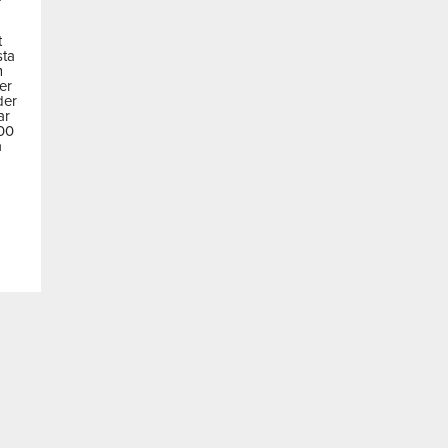
t
sta
m
der
der
ar
600
a