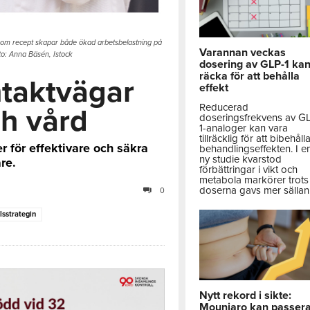
or om recept skapar både ökad arbetsbelastning på
Varannan veckas
to: Anna Bäsén, Istock
dosering av GLP-1 ka
räcka för att behålla
ntaktvägar
effekt
Reducerad
ch vård
doseringsfrekvens av G
1-analoger kan vara
tillräcklig för att bibehåll
 för effektivare och säkra
behandlingseffekten. I e
ny studie kvarstod
re.
förbättringar i vikt och
metabola markörer trots 
doserna gavs mer sällan
0
lsstrategin
Nytt rekord i sikte:
Mounjaro kan passer