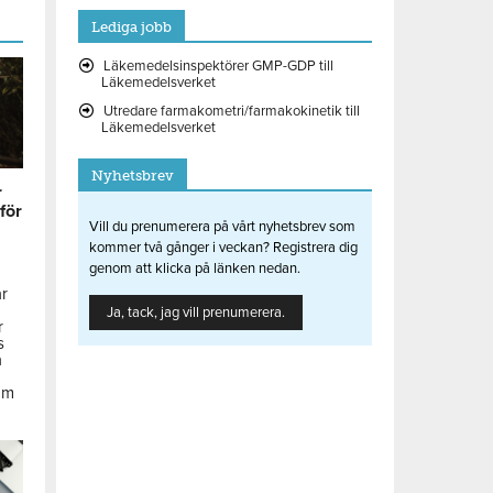
Lediga jobb
Läkemedelsinspektörer GMP-GDP till
Läkemedelsverket
Utredare farmakometri/farmakokinetik till
Läkemedelsverket
Nyhetsbrev
r
 för
Vill du prenumerera på vårt nyhetsbrev som
kommer två gånger i veckan? Registrera dig
genom att klicka på länken nedan.
ar
Ja, tack, jag vill prenumerera.
r
s
å
om