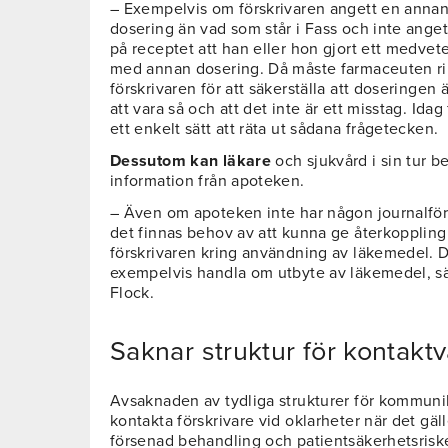
– Exempelvis om förskrivaren angett en anna
dosering än vad som står i Fass och inte angett
på receptet att han eller hon gjort ett medvete
med annan dosering. Då måste farmaceuten r
förskrivaren för att säkerställa att doseringen 
att vara så och att det inte är ett misstag. Idag
ett enkelt sätt att räta ut sådana frågetecken.
Dessutom kan läkare
och sjukvård i sin tur b
information från apoteken.
– Även om apoteken inte har någon journalfö
det finnas behov av att kunna ge återkoppling t
förskrivaren kring användning av läkemedel. 
exempelvis handla om utbyte av läkemedel, s
Flock.
Saknar struktur för kontakt
Avsaknaden av tydliga strukturer för kommuni
kontakta förskrivare vid oklarheter när det gäll
försenad behandling och patientsäkerhetsriske