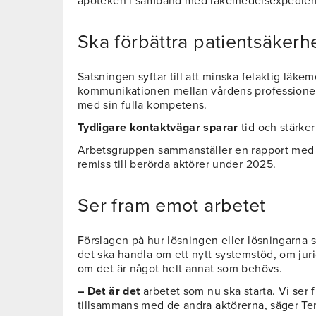
apoteken i samband med läkemedelsexpedieri
Ska förbättra patientsäkerh
Satsningen syftar till att minska felaktig läk
kommunikationen mellan vårdens professioner 
med sin fulla kompetens.
Tydligare kontaktvägar sparar
tid och stärke
Arbetsgruppen sammanställer en rapport med 
remiss till berörda aktörer under 2025.
Ser fram emot arbetet
Förslagen på hur lösningen eller lösningarna s
det ska handla om ett nytt systemstöd, om juri
om det är något helt annat som behövs.
– Det är det
arbetet som nu ska starta. Vi ser 
tillsammans med de andra aktörerna, säger Te