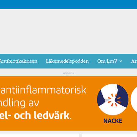
Antibiotikakrisen
Läkemedelspodden
Om LmV
An
Annons