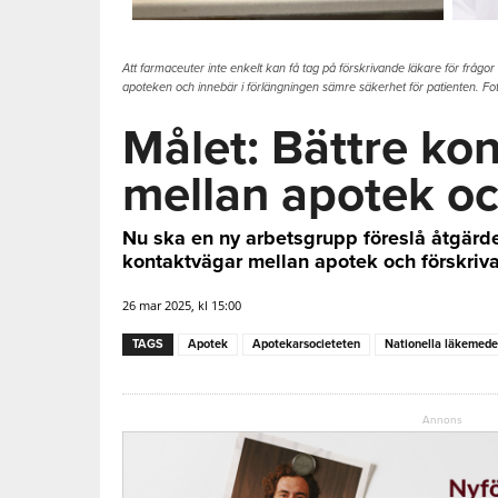
Att farmaceuter inte enkelt kan få tag på förskrivande läkare för fråg
apoteken och innebär i förlängningen sämre säkerhet för patienten. Fo
Målet: Bättre ko
mellan apotek o
Nu ska en ny arbetsgrupp föreslå åtgärder
kontaktvägar mellan apotek och förskriva
26 mar 2025, kl 15:00
TAGS
Apotek
Apotekarsocieteten
Nationella läkemede
Annons