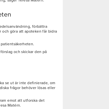
ng, säger Teresa Matérn.
eten
emedelsanvändning, förbättra
och göra att apoteken får bidra
r patientsäkerheten.
förslag och skickar den på
ka se ut är inte definierade, om
diska frågor behöver lösas eller
fram emot att utforska det
resa Matérn.