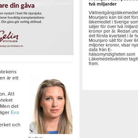
två miljarder
Viktnedgångsläkemedle
Mounjaro kan bli det för
läkemedlet i Sverige so
säljer för över två miljar
kronor per år. Redan un
det första kvartalet i år h
Mounjaro sålt för över 
miljoner kronor, visar ny
data från E-
hälsomyndigheten som
Läkemedelsvärlden tagit
fram.
potekens
en är ett
on. Att
oteket
. Men det
säger
Eva
erket och