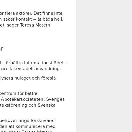
ör flera aktörer. Det finns inte
 säker kontakt – åt båda håll.
det, säger Teresa Matérn,
r
t förbättra informationsflödet –
ggare läkemedelsanvändning.
lysera nuläget och föreslå
Centrum för bättre
 Apotekarsocieteten, Sveriges
poteksförening och Svenska
ehöver ringa förskrivare i
ården att kommunicera med