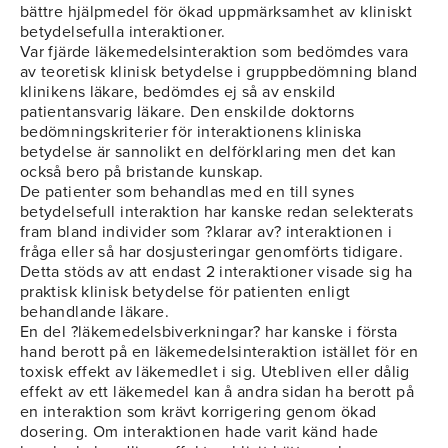
bättre hjälpmedel för ökad uppmärksamhet av kliniskt
betydelsefulla interaktioner.
Var fjärde läkemedelsinteraktion som bedömdes vara
av teoretisk klinisk betydelse i gruppbedömning bland
klinikens läkare, bedömdes ej så av enskild
patientansvarig läkare. Den enskilde doktorns
bedömningskriterier för interaktionens kliniska
betydelse är sannolikt en delförklaring men det kan
också bero på bristande kunskap.
De patienter som behandlas med en till synes
betydelsefull interaktion har kanske redan selekterats
fram bland individer som ?klarar av? interaktionen i
fråga eller så har dosjusteringar genomförts tidigare.
Detta stöds av att endast 2 interaktioner visade sig ha
praktisk klinisk betydelse för patienten enligt
behandlande läkare.
En del ?läkemedelsbiverkningar? har kanske i första
hand berott på en läkemedelsinteraktion istället för en
toxisk effekt av läkemedlet i sig. Utebliven eller dålig
effekt av ett läkemedel kan å andra sidan ha berott på
en interaktion som krävt korrigering genom ökad
dosering. Om interaktionen hade varit känd hade