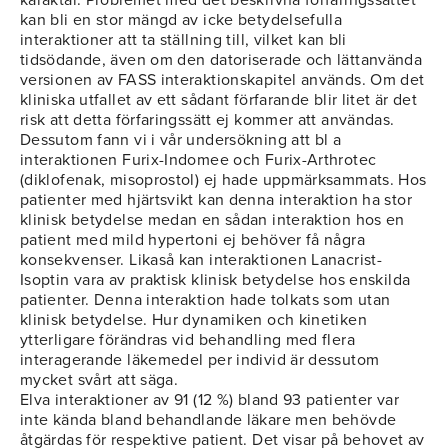
karaktär. Problemet med det beskrivna förfaringssättet
kan bli en stor mängd av icke betydelsefulla
interaktioner att ta ställning till, vilket kan bli
tidsödande, även om den datoriserade och lättanvända
versionen av FASS interaktionskapitel används. Om det
kliniska utfallet av ett sådant förfarande blir litet är det
risk att detta förfaringssätt ej kommer att användas.
Dessutom fann vi i vår undersökning att bl a
interaktionen Furix-Indomee och Furix-Arthrotec
(diklofenak, misoprostol) ej hade uppmärksammats. Hos
patienter med hjärtsvikt kan denna interaktion ha stor
klinisk betydelse medan en sådan interaktion hos en
patient med mild hypertoni ej behöver få några
konsekvenser. Likaså kan interaktionen Lanacrist-
Isoptin vara av praktisk klinisk betydelse hos enskilda
patienter. Denna interaktion hade tolkats som utan
klinisk betydelse. Hur dynamiken och kinetiken
ytterligare förändras vid behandling med flera
interagerande läkemedel per individ är dessutom
mycket svårt att säga.
Elva interaktioner av 91 (12 %) bland 93 patienter var
inte kända bland behandlande läkare men behövde
åtgärdas för respektive patient. Det visar på behovet av