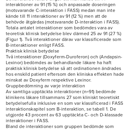
interaktioner av 91 (15 %) och anpassade doseringen
(motsvarande C-interaktion i FASS) medan man inte
kände till 11 interaktioner av 91 (12 %) men att de
behövde åtgärdas (motsvarande D-interaktion i FASS).
Totala antalet interaktioner som bedömdes vara av
teoretisk klinisk betydelse blev därmed 25 av 91 (27 %)
(Figur 1). Två interaktioner därav var klassificerade som
B-interaktioner enligt FASS.
Praktisk klinisk betydelse
Två interaktioner (Doxyferm-Duroferon) och (Andapsin-
Lexinor) bedömdes av behandlande läkare ha haft
praktisk klinisk betydelse så att ordinationen ändrades
hos enskild patient eftersom den kliniska effekten hade
minskat av Doxyferm respektive Lexinor.
Gruppbedömning av varje interaktion
Av samtliga upptäckta interaktioner (n=91) bedömde
klinikens läkare tillsammans 27 som kliniskt teoretiskt
betydelsefulla inklusive en som var klassificerad i FASS
interaktionskapitel som B-interaktion, se tabell 1. De
utgjorde 43 procent av 63 upptäckta C- och D-klassade
interaktioner i FASS.
Bland de interaktioner som gruppen bedömde som