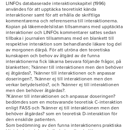
LINFOs databaserade interaktionskapitel (1996)
användes för att upptäcka teoretiskt kända
interaktioner samt för att erhålla de skriftliga
kommentarerna och referenserna till interaktionerna.
Kopian på läkemedelslistan tillsammans med upptäckta
interaktioner och LINFOs kommentarer sattes sedan
tillbaka i journalen tillsammans med en blankett till
respektive interaktion som behandlande läkare tog del
av morgonen därpå. För att utröna den teoretiska
kunskapen och behov av åtgärd av de funna
interaktionerna fick läkarna besvara följande frågor, på
blanketten; ?känner till interaktionen men den behöver
ej åtgärdas?, ?känner till interaktionen och anpassar
doseringen?, ?känner ej till interaktionen men den
verkar betydelselös?, och ?känner ej till interaktionen
men den behöver åtgärdas?.
?Känner till interaktionen och anpassar doseringen?
bedömdes som en motsvarande teoretisk C-interaktion
enligt FASS och ?känner ej till interaktionen men den
behöver åtgärdas? som en teoretisk D-interaktion för
den enskilde patienten.
Som bedömning av den funna interaktionens praktiska