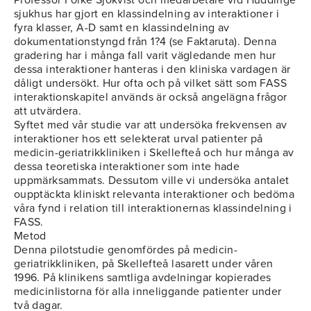
Professor Folke Sjökvist och medarbetare vid Huddinge
sjukhus har gjort en klassindelning av interaktioner i
fyra klasser, A-D samt en klassindelning av
dokumentationstyngd från 1?4 (se Faktaruta). Denna
gradering har i många fall varit vägledande men hur
dessa interaktioner hanteras i den kliniska vardagen är
dåligt undersökt. Hur ofta och på vilket sätt som FASS
interaktionskapitel används är också angelägna frågor
att utvärdera.
Syftet med vår studie var att undersöka frekvensen av
interaktioner hos ett selekterat urval patienter på
medicin-geriatrikkliniken i Skellefteå och hur många av
dessa teoretiska interaktioner som inte hade
uppmärksammats. Dessutom ville vi undersöka antalet
oupptäckta kliniskt relevanta interaktioner och bedöma
våra fynd i relation till interaktionernas klassindelning i
FASS.
Metod
Denna pilotstudie genomfördes på medicin-
geriatrikkliniken, på Skellefteå lasarett under våren
1996. På klinikens samtliga avdelningar kopierades
medicinlistorna för alla inneliggande patienter under
två dagar.