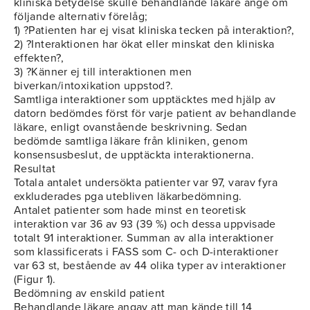
kliniska betydelse skulle behandlande läkare ange om
följande alternativ förelåg;
1) ?Patienten har ej visat kliniska tecken på interaktion?,
2) ?Interaktionen har ökat eller minskat den kliniska
effekten?,
3) ?Känner ej till interaktionen men
biverkan/intoxikation uppstod?.
Samtliga interaktioner som upptäcktes med hjälp av
datorn bedömdes först för varje patient av behandlande
läkare, enligt ovanstående beskrivning. Sedan
bedömde samtliga läkare från kliniken, genom
konsensusbeslut, de upptäckta interaktionerna.
Resultat
Totala antalet undersökta patienter var 97, varav fyra
exkluderades pga utebliven läkarbedömning.
Antalet patienter som hade minst en teoretisk
interaktion var 36 av 93 (39 %) och dessa uppvisade
totalt 91 interaktioner. Summan av alla interaktioner
som klassificerats i FASS som C- och D-interaktioner
var 63 st, bestående av 44 olika typer av interaktioner
(Figur 1).
Bedömning av enskild patient
Behandlande läkare angav att man kände till 14