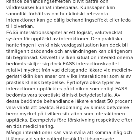
kanske behandlingseffekten blivit bättre och
vårdresurser kunnat inbesparas. Kunskapen kan
sannolikt förbättras om hur kliniskt relevanta
interaktioner kan ge dålig behandlingseffekt eller leda
till biverkan.
FASS interaktionskapitel är ett logiskt, välutvecklat
system för upptäckt av interaktioner. Den praktiska
hanteringen i en klinisk vardagssituation kan dock bli
tämligen tidsödande och användningen kan därigenom
bli begränsad. Oavsett i vilken situation interaktionerna
bedömts skiljer sig dock FASS interaktionskapitel
relativt mycket från vad deltagande läkare vid medicin-
geriatrikkliniken anser om vilka interaktioner som är av
praktisk klinisk betydelse. Fyrtiofyra olika typer av
interaktioner upptäcktes på kliniken som enligt FASS
bedömts vara teoretiskt kliniskt betydelsefulla. Av
dessa bedömde behandlande läkare endast 50 procent
vara värda att beakta. Bedömning av klinisk betydelse
beror mycket på i vilken situation som interaktionen
upptäcks. Exempelvis före förskrivning respektive efter
en tids medicinering.
Många interaktioner kan vara svåra att komma ihåg och
tillämpa vid varje patientbesök för tidspressade