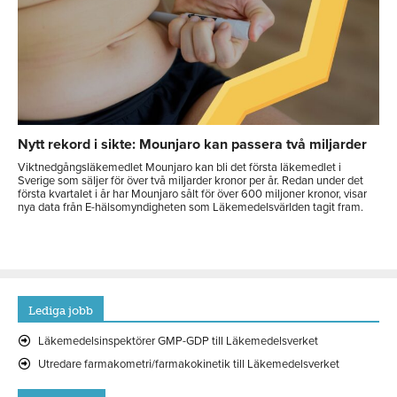
Nytt rekord i sikte: Mounjaro kan passera två miljarder
Viktnedgångsläkemedlet Mounjaro kan bli det första läkemedlet i
Sverige som säljer för över två miljarder kronor per år. Redan under det
första kvartalet i år har Mounjaro sålt för över 600 miljoner kronor, visar
nya data från E-hälsomyndigheten som Läkemedelsvärlden tagit fram.
Lediga jobb
Läkemedelsinspektörer GMP-GDP till Läkemedelsverket
Utredare farmakometri/farmakokinetik till Läkemedelsverket