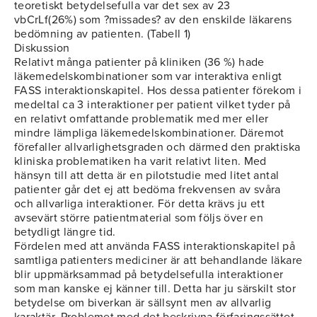
teoretiskt betydelsefulla var det sex av 23
vbCrLf(26%) som ?missades? av den enskilde läkarens
bedömning av patienten. (Tabell 1)
Diskussion
Relativt många patienter på kliniken (36 %) hade
läkemedelskombinationer som var interaktiva enligt
FASS interaktionskapitel. Hos dessa patienter förekom i
medeltal ca 3 interaktioner per patient vilket tyder på
en relativt omfattande problematik med mer eller
mindre lämpliga läkemedelskombinationer. Däremot
förefaller allvarlighetsgraden och därmed den praktiska
kliniska problematiken ha varit relativt liten. Med
hänsyn till att detta är en pilotstudie med litet antal
patienter går det ej att bedöma frekvensen av svåra
och allvarliga interaktioner. För detta krävs ju ett
avsevärt större patientmaterial som följs över en
betydligt längre tid.
Fördelen med att använda FASS interaktionskapitel på
samtliga patienters mediciner är att behandlande läkare
blir uppmärksammad på betydelsefulla interaktioner
som man kanske ej känner till. Detta har ju särskilt stor
betydelse om biverkan är sällsynt men av allvarlig