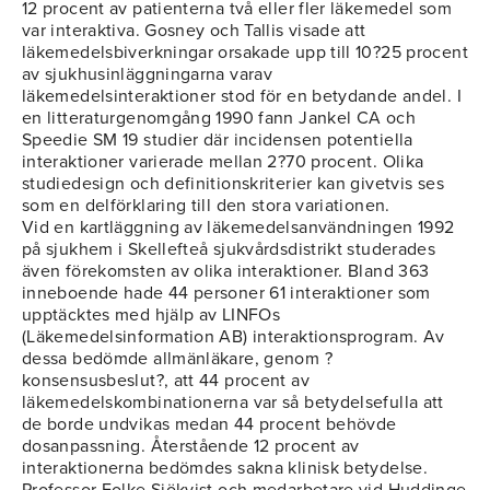
12 procent av patienterna två eller fler läkemedel som
var interaktiva. Gosney och Tallis visade att
läkemedelsbiverkningar orsakade upp till 10?25 procent
av sjukhusinläggningarna varav
läkemedelsinteraktioner stod för en betydande andel. I
en litteraturgenomgång 1990 fann Jankel CA och
Speedie SM 19 studier där incidensen potentiella
interaktioner varierade mellan 2?70 procent. Olika
studiedesign och definitionskriterier kan givetvis ses
som en delförklaring till den stora variationen.
Vid en kartläggning av läkemedelsanvändningen 1992
på sjukhem i Skellefteå sjukvårdsdistrikt studerades
även förekomsten av olika interaktioner. Bland 363
inneboende hade 44 personer 61 interaktioner som
upptäcktes med hjälp av LINFOs
(Läkemedelsinformation AB) interaktionsprogram. Av
dessa bedömde allmänläkare, genom ?
konsensusbeslut?, att 44 procent av
läkemedelskombinationerna var så betydelsefulla att
de borde undvikas medan 44 procent behövde
dosanpassning. Återstående 12 procent av
interaktionerna bedömdes sakna klinisk betydelse.