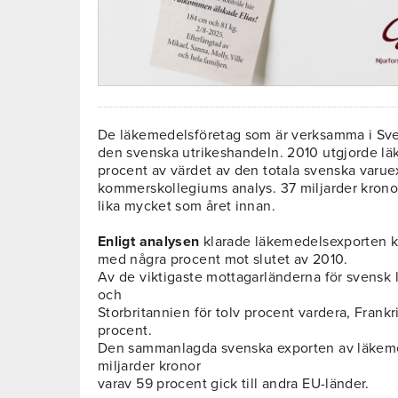
De läkemedelsföretag som är verksamma i Sveri
den svenska utrikeshandeln. 2010 utgjorde l
procent av värdet av den totala svenska varue
kommerskollegiums analys. 37 miljarder kronor
lika mycket som året innan.
Enligt analysen
klarade läkemedelsexporten k
med några procent mot slutet av 2010.
Av de viktigaste mottagarländerna för svens
och
Storbritannien för tolv procent vardera, Frankr
procent.
Den sammanlagda svenska exporten av läkemed
miljarder kronor
varav 59 procent gick till andra EU-länder.