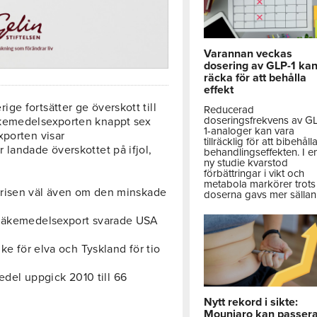
Varannan veckas
dosering av GLP-1 ka
räcka för att behålla
effekt
ge fortsätter ge överskott till
Reducerad
doseringsfrekvens av G
äkemedelsexporten knappt sex
1-analoger kan vara
xporten visar
tillräcklig för att bibehåll
 landade överskottet på ifjol,
behandlingseffekten. I e
ny studie kvarstod
förbättringar i vikt och
metabola markörer trots 
risen väl även om den minskade
doserna gavs mer sällan
k läkemedelsexport svarade USA
ike för elva och Tyskland för tio
el uppgick 2010 till 66
Nytt rekord i sikte:
Mounjaro kan passer