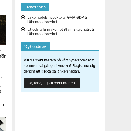
Lediga jobb
Läkemedelsinspektörer GMP-GDP till
Läkemedelsverket
Utredare farmakometri/farmakokinetik till
Läkemedelsverket
Nyhetsbrev
r
 för
Vill du prenumerera på vårt nyhetsbrev som
kommer två gånger i veckan? Registrera dig
genom att klicka på länken nedan.
ar
Ja, tack, jag vill prenumerera.
r
s
å
om