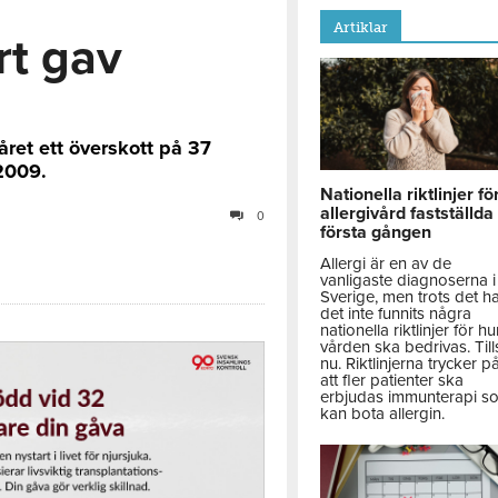
Artiklar
t gav
ret ett överskott på 37
 2009.
Nationella riktlinjer fö
allergivård fastställda
0
första gången
Allergi är en av de
vanligaste diagnoserna i
Sverige, men trots det h
det inte funnits några
nationella riktlinjer för hu
vården ska bedrivas. Till
nu. Riktlinjerna trycker p
att fler patienter ska
erbjudas immunterapi s
kan bota allergin.