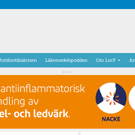
Antibiotikakrisen
Läkemedelspodden
Om LmV
An
Annons