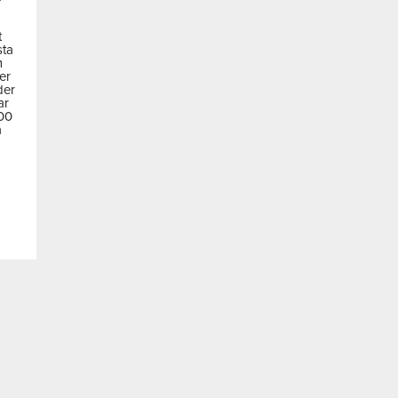
t
sta
m
der
der
ar
600
a