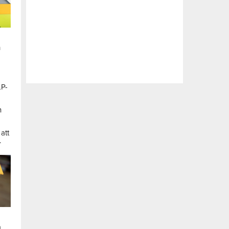
n
LP-
a
n
att
.
a