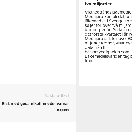
två miljarder
Viktnedgångsläkemedle
Mounjaro kan bli det för
läkemedlet i Sverige so
säljer för över två miljar
kronor per år. Redan un
det första kvartalet i år h
Mounjaro sålt för över 
miljoner kronor, visar ny
data från E-
hälsomyndigheten som
Läkemedelsvärlden tagit
fram.
Nästa artikel
Risk med goda nikotinmedel varnar
expert