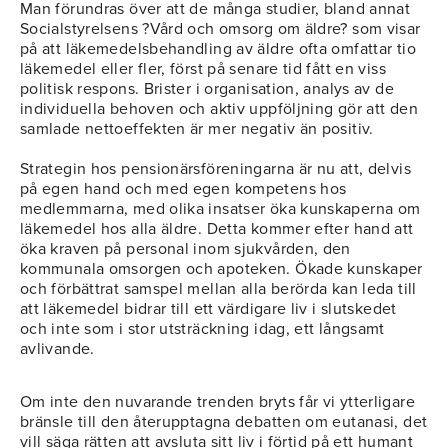
Man förundras över att de många studier, bland annat
Socialstyrelsens ?Vård och omsorg om äldre? som visar
på att läkemedelsbehandling av äldre ofta omfattar tio
läkemedel eller fler, först på senare tid fått en viss
politisk respons. Brister i organisation, analys av de
individuella behoven och aktiv uppföljning gör att den
samlade nettoeffekten är mer negativ än positiv.
Strategin hos pensionärsföreningarna är nu att, delvis
på egen hand och med egen kompetens hos
medlemmarna, med olika insatser öka kunskaperna om
läkemedel hos alla äldre. Detta kommer efter hand att
öka kraven på personal inom sjukvården, den
kommunala omsorgen och apoteken. Ökade kunskaper
och förbättrat samspel mellan alla berörda kan leda till
att läkemedel bidrar till ett värdigare liv i slutskedet
och inte som i stor utsträckning idag, ett långsamt
avlivande.
Om inte den nuvarande trenden bryts får vi ytterligare
bränsle till den återupptagna debatten om eutanasi, det
vill säga rätten att avsluta sitt liv i förtid på ett humant