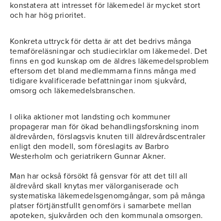
konstatera att intresset för läkemedel är mycket stort
och har hög prioritet.
Konkreta uttryck för detta är att det bedrivs många
temaföreläsningar och studiecirklar om läkemedel. Det
finns en god kunskap om de äldres läkemedelsproblem
eftersom det bland medlemmarna finns många med
tidigare kvalificerade befattningar inom sjukvård,
omsorg och läkemedelsbranschen.
I olika aktioner mot landsting och kommuner
propagerar man för ökad behandlingsforskning inom
äldrevården, förslagsvis knuten till äldrevårdscentraler
enligt den modell, som föreslagits av Barbro
Westerholm och geriatrikern Gunnar Akner.
Man har också försökt få gensvar för att det till all
äldrevård skall knytas mer välorganiserade och
systematiska läkemedelsgenomgångar, som på många
platser förtjänstfullt genomförs i samarbete mellan
apoteken, sjukvården och den kommunala omsorgen.