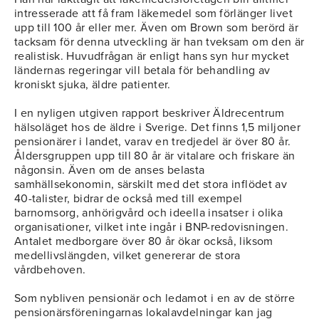
intresserade att få fram läkemedel som förlänger livet
upp till 100 år eller mer. Även om Brown som berörd är
tacksam för denna utveckling är han tveksam om den är
realistisk. Huvudfrågan är enligt hans syn hur mycket
ländernas regeringar vill betala för behandling av
kroniskt sjuka, äldre patienter.
I en nyligen utgiven rapport beskriver Äldrecentrum
hälsoläget hos de äldre i Sverige. Det finns 1,5 miljoner
pensionärer i landet, varav en tredjedel är över 80 år.
Åldersgruppen upp till 80 år är vitalare och friskare än
någonsin. Även om de anses belasta
samhällsekonomin, särskilt med det stora inflödet av
40-talister, bidrar de också med till exempel
barnomsorg, anhörigvård och ideella insatser i olika
organisationer, vilket inte ingår i BNP-redovisningen.
Antalet medborgare över 80 år ökar också, liksom
medellivslängden, vilket genererar de stora
vårdbehoven.
Som nybliven pensionär och ledamot i en av de större
pensionärsföreningarnas lokalavdelningar kan jag