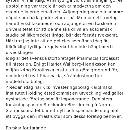
system vi har idag. Vi är tydliga vid utnämningar, gör en
uppföljning var tredje år och är medvetna om den
eventuella problematiken. Adjungeringarna blir snarare
något som båda parter vinner på. Men om ett företag
har ett visst läkemedel och adjungerar en forskare till
universitetet för att denne ska driva en akademisk
studie på läkemedlet ifråga, blir det förstås tveksamt.
Här tror jag inte att de policies som finns idag är
tillräckligt tydliga, regelverket har inte hängt med i
utvecklingen.
Idag är det svenska storföretaget Pharmacia förpassat
till historien. Enligt Harriet Wallberg-Henriksson kan
miljön kring Karolinska institutet utgöra grogrund för,
om inte ett nytt Pharmacia, så åtminstone fler
medelstora bolag.
? Redan idag har KI:s investeringsbolag Karolinska
Institutet Holding åstadkommit en utveckling vad gäller
nystartade företag som är imponerande. Den stora
forskningsparken Stockholm Bioscience på Norra
Stationsområdet blir ett nytt och spännande steg mot
att bygga den infrastruktur som dessa företag behöver.
Forskar fortfarande