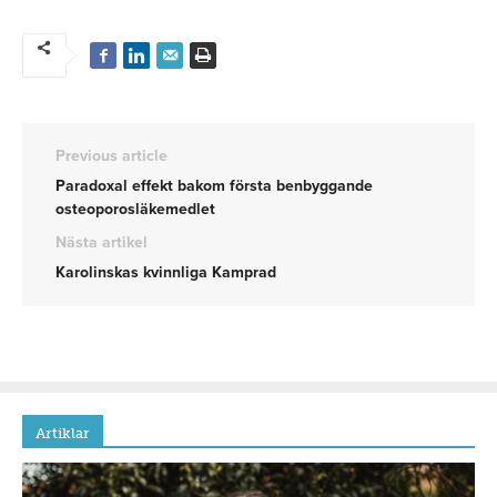
Previous article
Paradoxal effekt bakom första benbyggande
osteoporosläkemedlet
Nästa artikel
Karolinskas kvinnliga Kamprad
Artiklar