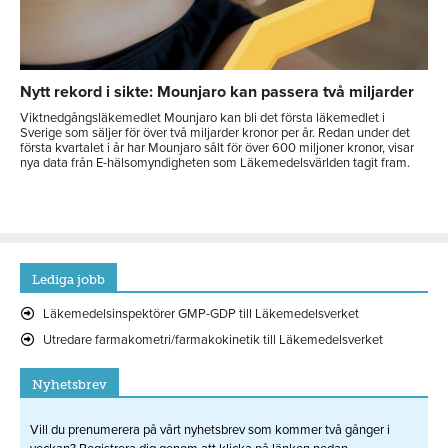
Nytt rekord i sikte: Mounjaro kan passera två miljarder
Viktnedgångsläkemedlet Mounjaro kan bli det första läkemedlet i
Sverige som säljer för över två miljarder kronor per år. Redan under det
första kvartalet i år har Mounjaro sålt för över 600 miljoner kronor, visar
nya data från E-hälsomyndigheten som Läkemedelsvärlden tagit fram.
Lediga jobb
Läkemedelsinspektörer GMP-GDP till Läkemedelsverket
Utredare farmakometri/farmakokinetik till Läkemedelsverket
Nyhetsbrev
Vill du prenumerera på vårt nyhetsbrev som kommer två gånger i