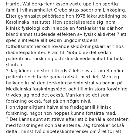
Harriet Wallberg-Henriksson växte upp i en sportig
familj i villasamhället Grebo strax söder om Linköping.
Efter gymnasiet påbörjade hon 1978 läkarutbildning på
Karolinska institutet. Hon specialiserade sig inom
klinisk fysiologi och inledde en forskarkarriär där hon
bland annat studerade effekten av fysisk aktivitet ? ett
specialintresse allt sedan ungdomstidens
fotbollsmatcher och lovande skidåkningskarriär ? hos
diabetespatienter. Fram till 1986 blev det sedan
patientnära forskning och klinisk verksamhet för hela
slanten.
? Jag kände en stor tillfredställelse av att arbeta nära
patienter och hade gärna fortsatt med det. Men jag
halkade in på den forskningsadministrativa banan på
Medicinska forskningsrådet och till min stora förvåning
trivdes jag med det också. Man kan se det som
forskning också, fast på en högre nivå.
Hon viger alltjämt halva sina fredagar till klinisk
forskning, något hon hoppas kunna fortsätta med.
? Det känns sunt att sträva efter att bibehålla kontakten
med forskningen och patienterna. Jag försöker också
delta i minst två diabeteskonferenser om året för att