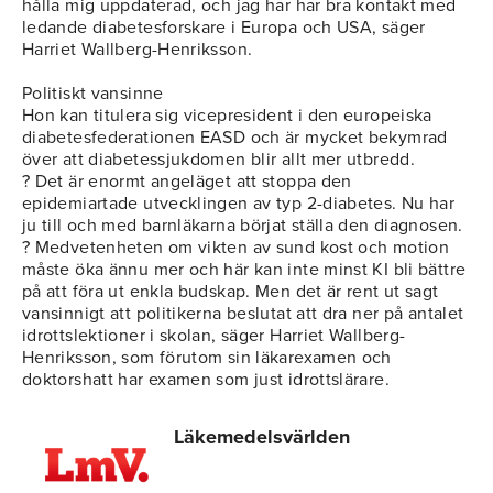
hålla mig uppdaterad, och jag har har bra kontakt med
ledande diabetesforskare i Europa och USA, säger
Harriet Wallberg-Henriksson.
Politiskt vansinne
Hon kan titulera sig vicepresident i den europeiska
diabetesfederationen EASD och är mycket bekymrad
över att diabetessjukdomen blir allt mer utbredd.
? Det är enormt angeläget att stoppa den
epidemiartade utvecklingen av typ 2-diabetes. Nu har
ju till och med barnläkarna börjat ställa den diagnosen.
? Medvetenheten om vikten av sund kost och motion
måste öka ännu mer och här kan inte minst KI bli bättre
på att föra ut enkla budskap. Men det är rent ut sagt
vansinnigt att politikerna beslutat att dra ner på antalet
idrottslektioner i skolan, säger Harriet Wallberg-
Henriksson, som förutom sin läkarexamen och
doktorshatt har examen som just idrottslärare.
Läkemedelsvärlden