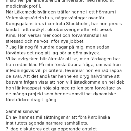
historien på landets enda universitet med renodlat
medicinsk profil.
När Läkemedelsvärlden träffar henne i ett hörnrum i
Vetenskapsrådets hus, några våningar ovanför
Kungsgatans brus i centrala Stockholm, har hon precis
landat i ett nedkylt oktobersverige efter ett besök i
Kina. Hon verkar mer cool och förväntansfull än
stressad och nervös inför nya jobbet.
? Jag lär nog få hundra dagar på mig, men sedan
förväntas det nog att jag börjar göra avtryck.
Vilka avtrycken blir återstår att se, men färdvägen har
hon redan klar. På min första öppna fråga, om vad hon
inledningsvis vill prioritera, levererar hon en rad rappa
delsvar. Att det ändå tar henne en dryg halvtimme att
besvara frågan visar att hon vill åstadkomma en hel del;
hon lär knappast nöja sig med rollen som förvaltare av
de många projekt som hennes omvittnat dynamiske
företrädare dragit igång.
Samhällsansvar
En av hennes målsättningar är att föra Karolinska
institutets agenda närmare samhällets.
? Idag diskuteras det galopperande antalet