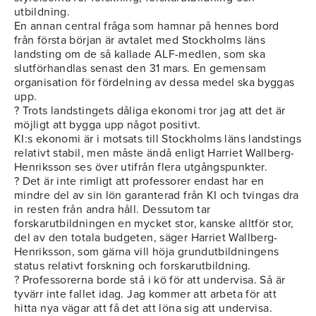
utbildning.
En annan central fråga som hamnar på hennes bord
från första början är avtalet med Stockholms läns
landsting om de så kallade ALF-medlen, som ska
slutförhandlas senast den 31 mars. En gemensam
organisation för fördelning av dessa medel ska byggas
upp.
? Trots landstingets dåliga ekonomi tror jag att det är
möjligt att bygga upp något positivt.
KI:s ekonomi är i motsats till Stockholms läns landstings
relativt stabil, men måste ändå enligt Harriet Wallberg-
Henriksson ses över utifrån flera utgångspunkter.
? Det är inte rimligt att professorer endast har en
mindre del av sin lön garanterad från KI och tvingas dra
in resten från andra håll. Dessutom tar
forskarutbildningen en mycket stor, kanske alltför stor,
del av den totala budgeten, säger Harriet Wallberg-
Henriksson, som gärna vill höja grundutbildningens
status relativt forskning och forskarutbildning.
? Professorerna borde stå i kö för att undervisa. Så är
tyvärr inte fallet idag. Jag kommer att arbeta för att
hitta nya vägar att få det att löna sig att undervisa.