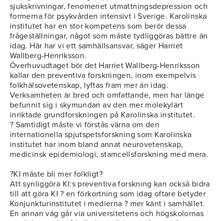
sjukskrivningar, fenomenet utmattningsdepression och
formerna för psykvården intensivt i Sverige. Karolinska
institutet har en stor kompetens som berör dessa
frågeställningar, något som måste tydliggöras bättre än
idag. Här har vi ett samhällsansvar, säger Harriet
Wallberg-Henriksson.
Överhuvudtaget bör det Harriet Wallberg-Henriksson
kallar den preventiva forskningen, inom exempelvis
folkhälsovetenskap, lyftas fram mer än idag.
Verksamheten är bred och omfattande, men har länge
befunnit sig i skymundan av den mer molekylärt
inriktade grundforskningen på Karolinska institutet.
? Samtidigt måste vi förstås värna om den
internationella spjutspetsforskning som Karolinska
institutet har inom bland annat neurovetenskap,
medicinsk epidemiologi, stamcellsforskning med mera.
?KI måste bli mer folkligt?
Att synliggöra KI:s preventiva forskning kan också bidra
till att göra KI ? en förkortning som idag oftare betyder
Konjunkturinstitutet i medierna ? mer känt i samhället.
En annan väg går via universitetens och högskolornas