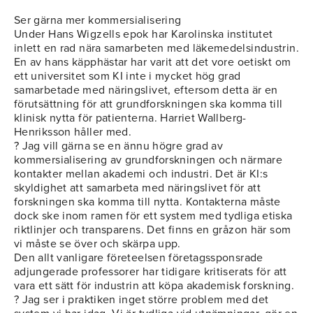
Ser gärna mer kommersialisering
Under Hans Wigzells epok har Karolinska institutet
inlett en rad nära samarbeten med läkemedelsindustrin.
En av hans käpphästar har varit att det vore oetiskt om
ett universitet som KI inte i mycket hög grad
samarbetade med näringslivet, eftersom detta är en
förutsättning för att grundforskningen ska komma till
klinisk nytta för patienterna. Harriet Wallberg-
Henriksson håller med.
? Jag vill gärna se en ännu högre grad av
kommersialisering av grundforskningen och närmare
kontakter mellan akademi och industri. Det är KI:s
skyldighet att samarbeta med näringslivet för att
forskningen ska komma till nytta. Kontakterna måste
dock ske inom ramen för ett system med tydliga etiska
riktlinjer och transparens. Det finns en gråzon här som
vi måste se över och skärpa upp.
Den allt vanligare företeelsen företagssponsrade
adjungerade professorer har tidigare kritiserats för att
vara ett sätt för industrin att köpa akademisk forskning.
? Jag ser i praktiken inget större problem med det