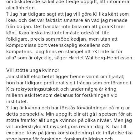
omdiskuterade så kallade tredje uppgift, att informera
allmänheten.
? Jag har tidigare sagt att jag vill göra KI lika känt som
Ikea, och det var faktiskt smartare än vad jag menade
från början. Det handlar inte bara om att göra KI mer
känt. Karolinska institutet måste också bli lite
folkligare, precis som möbelkedjan, men utan att
kompromissa bort vetenskaplig excellens och
kompetens. Idag finns en stämpel att ?KI inte är för
alla? som är olycklig, säger Harriet Wallberg-Henriksson.
Vill stötta unga kvinnor
Jämställdhetsarbetet ligger henne varmt om hjärtat;
hon har tidigare profilerat sig i frågan som ordförande i
KI:s rekryteringsutskott och under några år kring
millennieskiftet som dekanus för forskningen vid
institutet.
? Jag är kvinna och har förstås förväntningar på mig ur
detta perspektiv. Min uppgift blir att gå i spetsen för att
stötta framför allt unga kvinnor på olika nivåer. Men jag
vill understryka att mycket görs redan idag, KI har till
exempel krav på jämn könsfördelning i de inflytelserika
styrelserna för forskning, forskarutbildning och