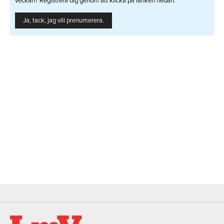
veckan? Registrera dig genom att klicka på länken nedan.
Ja, tack, jag vill prenumerera.