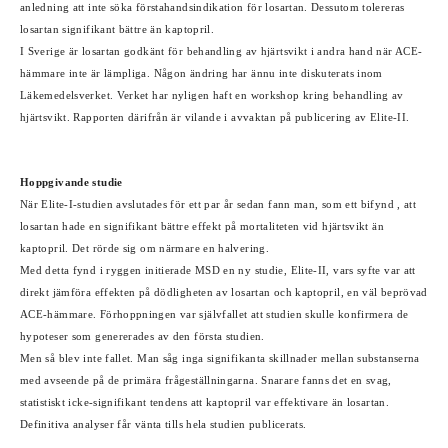
anledning att inte söka förstahandsindikation för losartan. Dessutom tolereras
losartan signifikant bättre än kaptopril.
I Sverige är losartan godkänt för behandling av hjärtsvikt i andra hand när ACE-
hämmare inte är lämpliga. Någon ändring har ännu inte diskuterats inom
Läkemedelsverket. Verket har nyligen haft en workshop kring behandling av
hjärtsvikt. Rapporten därifrån är vilande i avvaktan på publicering av Elite-II.
Hoppgivande studie
När Elite-I-studien avslutades för ett par år sedan fann man, som ett bifynd , att
losartan hade en signifikant bättre effekt på mortaliteten vid hjärtsvikt än
kaptopril. Det rörde sig om närmare en halvering.
Med detta fynd i ryggen initierade MSD en ny studie, Elite-II, vars syfte var att
direkt jämföra effekten på dödligheten av losartan och kaptopril, en väl beprövad
ACE-hämmare. Förhoppningen var självfallet att studien skulle konfirmera de
hypoteser som genererades av den första studien.
Men så blev inte fallet. Man såg inga signifikanta skillnader mellan substanserna
med avseende på de primära frågeställningarna. Snarare fanns det en svag,
statistiskt icke-signifikant tendens att kaptopril var effektivare än losartan.
Definitiva analyser får vänta tills hela studien publicerats.