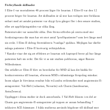
Förbryllande skillnader
I Elite-I var mortaliteten 46 procent lägre för losartan. I Elite-II var den 12
procent högre för losartan. Att skillnaden är så stor kan troligen inte förklaras
enbart med att antalet patienter var drygt fyra gånger fler i den senare studien,
eller att uppföljningstiden var olika lång.
Patienturvalet var sannolikt olika. Den första utfördes på centra med stor
forskningsvana där man har ett stort antal ?proffspatienter? som levt länge med
sin svikt. I Elite-II deltog företrädesvis ?vanliga? sjukhus. Möjligen har därför
många patienter i Elite-II kortvarig sviktsjukdom.
? Kanske visar det sig att effekten av losartan och kaptopril beror på hur länge
patienten haft sin svikt. Det får vi se när studien publiceras, säger Ronnie
Willenheimer.
Om utfallet av Elite-II blev en besvikelse för MSD så kan det bädda för
konkurrenterna till losartan, eftersom MSD:s tidsmässiga försprång minskar.
Inom något år förväntas resultat från två andra sviktstudier med angiotensin-II-
antagonister: Val-Heft (valsartan, Novartis) och Charm (kandesartan,
AstraZeneca).
Upplägget i dessa studier är dock annorlunda. I Val-Heft liksom i en del av
Charm ges angiotensin-II-antagonister på toppen av annan behandling ?
inklusive ACE-hämmare. I båda studierna används högdoser till skillnad mot