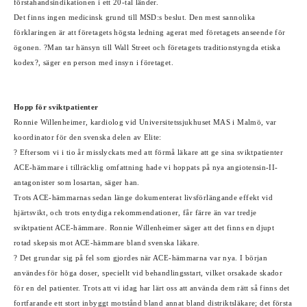
förstahandsindikationen i ett 20-tal länder.
Det finns ingen medicinsk grund till MSD:s beslut. Den mest sannolika
förklaringen är att företagets högsta ledning agerat med företagets anseende för
ögonen. ?Man tar hänsyn till Wall Street och företagets traditionstyngda etiska
kodex?, säger en person med insyn i företaget.
Hopp för sviktpatienter
Ronnie Willenheimer, kardiolog vid Universitetssjukhuset MAS i Malmö, var
koordinator för den svenska delen av Elite:
? Eftersom vi i tio år misslyckats med att förmå läkare att ge sina sviktpatienter
ACE-hämmare i tillräcklig omfattning hade vi hoppats på nya angiotensin-II-
antagonister som losartan, säger han.
Trots ACE-hämmarnas sedan länge dokumenterat livsförlängande effekt vid
hjärtsvikt, och trots entydiga rekommendationer, får färre än var tredje
sviktpatient ACE-hämmare. Ronnie Willenheimer säger att det finns en djupt
rotad skepsis mot ACE-hämmare bland svenska läkare.
? Det grundar sig på fel som gjordes när ACE-hämmarna var nya. I början
användes för höga doser, speciellt vid behandlingsstart, vilket orsakade skador
för en del patienter. Trots att vi idag har lärt oss att använda dem rätt så finns det
fortfarande ett stort inbyggt motstånd bland annat bland distriktsläkare; det första