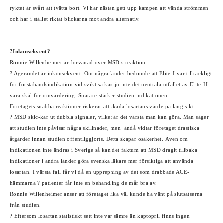
ryktet är svårt att tvätta bort. Vi har nästan gett upp kampen att vända strömmen
och har i stället riktat blickarna mot andra alternativ.
?Inkonsekvent?
Ronnie Willenheimer är förvånad över MSD:s reaktion.
? Agerandet är inkonsekvent. Om några länder bedömde att Elite-I var tillräckligt
för förstahandsindikation vid svikt så kan ju inte det neutrala utfallet av Elite-II
vara skäl för omvärdering. Snarare stärker studien indikationen.
Företagets snabba reaktioner riskerar att skada losartans värde på lång sikt.
? MSD skic-kar ut dubbla signaler, vilket är det värsta man kan göra. Man säger
att studien inte påvisar några skillnader, men ändå vidtar företaget drastiska
åtgärder innan studien offentliggjorts. Detta skapar osäkerhet. Även om
indikationen inte ändras i Sverige så kan det faktum att MSD dragit tillbaka
indikationer i andra länder göra svenska läkare mer försiktiga att använda
losartan. I värsta fall får vi då en upprepning av det som drabbade ACE-
hämmarna ? patienter får inte en behandling de mår bra av.
Ronnie Willenheimer anser att företaget lika väl kunde ha vänt på slutsatserna
från studien.
? Eftersom losartan statistiskt sett inte var sämre än kaptopril finns ingen