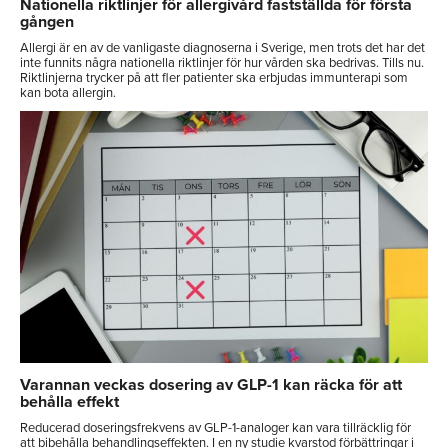
Nationella riktlinjer för allergivård fastställda för första
gången
Allergi är en av de vanligaste diagnoserna i Sverige, men trots det har det
inte funnits några nationella riktlinjer för hur vården ska bedrivas. Tills nu.
Riktlinjerna trycker på att fler patienter ska erbjudas immunterapi som
kan bota allergin.
Varannan veckas dosering av GLP-1 kan räcka för att
behålla effekt
Reducerad doseringsfrekvens av GLP-1-analoger kan vara tillräcklig för
att bibehålla behandlingseffekten. I en ny studie kvarstod förbättringar i