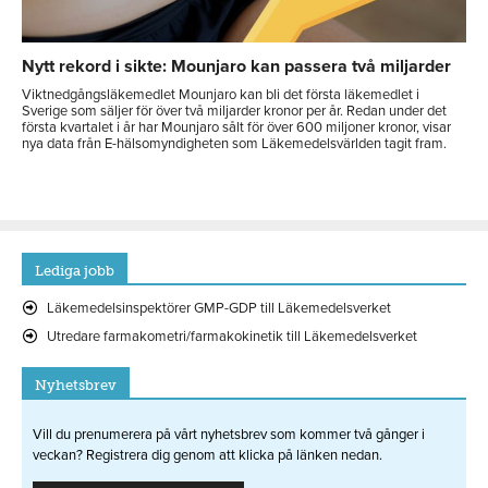
Nytt rekord i sikte: Mounjaro kan passera två miljarder
Viktnedgångsläkemedlet Mounjaro kan bli det första läkemedlet i
Sverige som säljer för över två miljarder kronor per år. Redan under det
första kvartalet i år har Mounjaro sålt för över 600 miljoner kronor, visar
nya data från E-hälsomyndigheten som Läkemedelsvärlden tagit fram.
Lediga jobb
Läkemedelsinspektörer GMP-GDP till Läkemedelsverket
Utredare farmakometri/farmakokinetik till Läkemedelsverket
Nyhetsbrev
Vill du prenumerera på vårt nyhetsbrev som kommer två gånger i
veckan? Registrera dig genom att klicka på länken nedan.