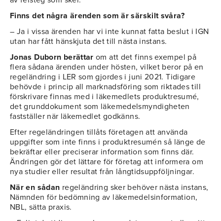
av felsteg som sker.
Finns det några ärenden som är särskilt svåra?
– Ja i vissa ärenden har vi inte kunnat fatta beslut i IGN
utan har fått hänskjuta det till nästa instans.
Jonas Duborn berättar
om att det finns exempel på
flera sådana ärenden under hösten, vilket beror på en
regeländring i LER som gjordes i juni 2021. Tidigare
behövde i princip all marknadsföring som riktades till
förskrivare finnas med i läkemedlets produktresumé,
det grunddokument som läkemedelsmyndigheten
fastställer när läkemedlet godkänns.
Efter regeländringen tillåts företagen att använda
uppgifter som inte finns i produktresumén så länge de
bekräftar eller preciserar information som finns där.
Ändringen gör det lättare för företag att informera om
nya studier eller resultat från långtidsuppföljningar.
När en sådan
regeländring sker behöver nästa instans,
Nämnden för bedömning av läkemedelsinformation,
NBL, sätta praxis.