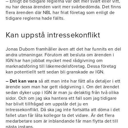
– Enligt de tidigare reglerna var det mer svart eller vitt,
nu har dessa ärenden varit mer svårbedömda. Det finns
flera ärenden där NBL har friat företag som enligt de
tidigare reglerna hade fällts.
Kan uppstå intressekonflikt
Jonas Duborn framhåller även att det har funnits en del
andra utmaningar. Förutom att besluta om ärenden i
IGN har han jobbat mycket med rådgivning om
marknadsföring till läkemedelsföretag. Dessa företag
kan potentiellt sett sedan bli granskade av IGN.
– Det kan vara
så att man inte har fått alla detaljer i ett
ärende som man har gett rådgivning i. Om det ärendet
sedan dyker upp i IGN är man ju delaktig från två olika
sidor. Och om jag ska hantera ett fall som jag tidigare
har blivit tillfrågad om uppstår det ju en
intressekonflikt. Då ska jag inte fortsätta att döma i det
fallet utan får låta kollegor ta det vidare. Är det flera
medarbetare som är inblandande får man flytta det till
nästa instans.