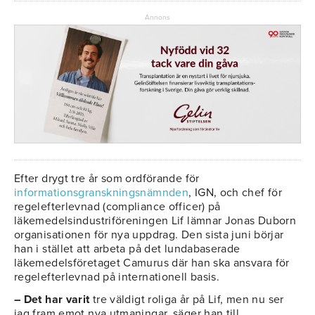
Annons
Efter drygt tre år som ordförande för
informationsgranskningsnämnden
, IGN, och chef för
regelefterlevnad (compliance officer) på
läkemedelsindustriföreningen Lif lämnar Jonas Duborn
organisationen för nya uppdrag. Den sista juni börjar
han i stället att arbeta på det lundabaserade
läkemedelsföretaget Camurus där han ska ansvara för
regelefterlevnad på internationell basis.
– Det har varit
tre väldigt roliga år på Lif, men nu ser
jag fram emot nya utmaningar, säger han till