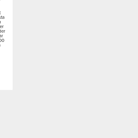
t
sta
m
der
der
ar
600
a