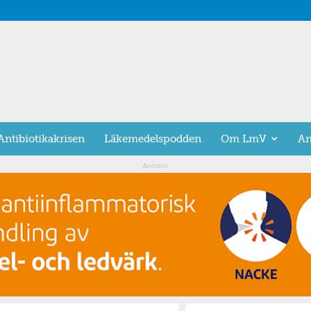
Antibiotikakrisen
Läkemedelspodden
Om LmV
An
Annons