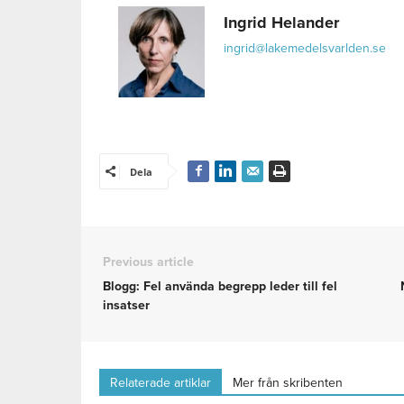
Ingrid Helander
ingrid@lakemedelsvarlden.se
Dela
Previous article
Blogg: Fel använda begrepp leder till fel
insatser
Relaterade artiklar
Mer från skribenten