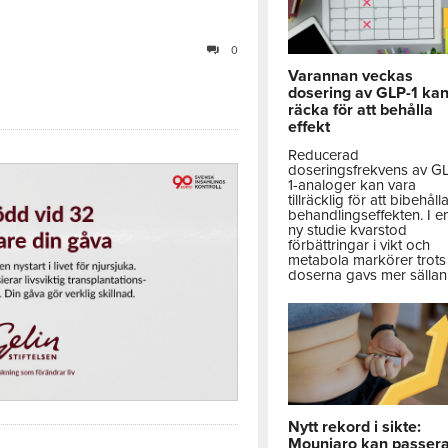
0
Varannan veckas
dosering av GLP-1 ka
räcka för att behålla
effekt
Reducerad
doseringsfrekvens av G
1-analoger kan vara
tillräcklig för att bibehåll
behandlingseffekten. I e
ny studie kvarstod
förbättringar i vikt och
metabola markörer trots 
doserna gavs mer sällan
Nytt rekord i sikte:
Mounjaro kan passer