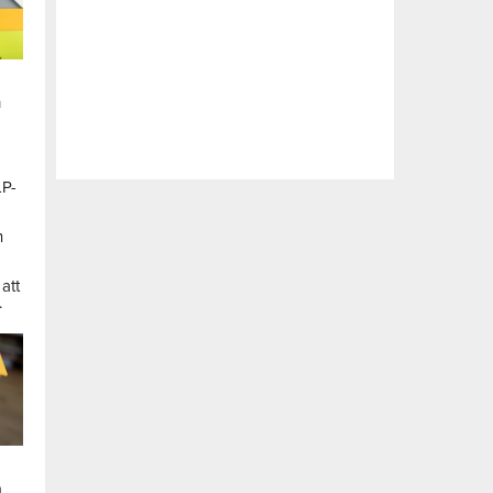
n
LP-
a
n
att
.
a