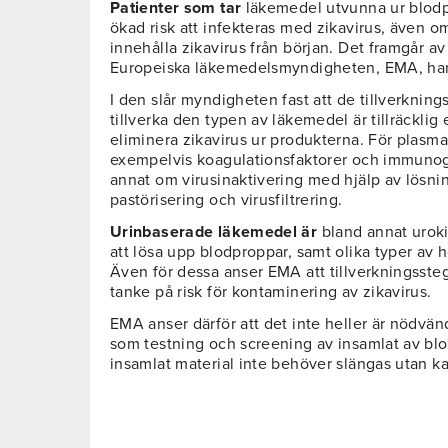
Patienter
som
tar
läkemedel utvunna ur blodpl
ökad risk att infekteras med zikavirus, även om
innehålla zikavirus från början. Det framgår a
Europeiska läkemedelsmyndigheten, EMA, har 
I den slår myndigheten fast att de tillverknin
tillverka den typen av läkemedel är tillräcklig e
eliminera zikavirus ur produkterna. För plas
exempelvis koagulationsfaktorer och immunog
annat om virusinaktivering med hjälp av lösn
pastörisering och virusfiltrering.
Urinbaserade
läkemedel
är
bland annat urok
att lösa upp blodproppar, samt olika typer a
Även för dessa anser EMA att tillverkningsstege
tanke på risk för kontaminering av zikavirus.
EMA anser därför att det inte heller är nödvä
som testning och screening av insamlat av blo
insamlat material inte behöver slängas utan k