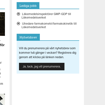
Lediga jobb
Läkemedelsinspektörer GMP-GDP till
Läkemedelsverket
Utredare farmakometri/farmakokinetik till
Läkemedelsverket
Nyhetsbrev
r
 för
Vill du prenumerera på vårt nyhetsbrev som
kommer två gånger i veckan? Registrera dig
genom att klicka på länken nedan.
ar
Ja, tack, jag vill prenumerera.
r
s
å
om