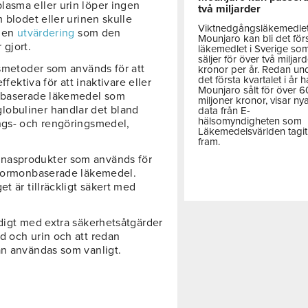
asma eller urin löper ingen
två miljarder
 blodet eller urinen skulle
Viktnedgångsläkemedle
v en
utvärdering
som den
Mounjaro kan bli det för
gjort.
läkemedlet i Sverige so
säljer för över två miljar
gsmetoder som används för att
kronor per år. Redan un
det första kvartalet i år h
ffektiva för att inaktivare eller
Mounjaro sålt för över 
mabaserade läkemedel som
miljoner kronor, visar ny
lobuliner handlar det bland
data från E-
hälsomyndigheten som
ings- och rengöringsmedel,
Läkemedelsvärlden tagit
fram.
inasprodukter som används för
v hormonbaserade läkemedel.
t är tillräckligt säkert med
ndigt med extra säkerhetsåtgärder
d och urin och att redan
an användas som vanligt.