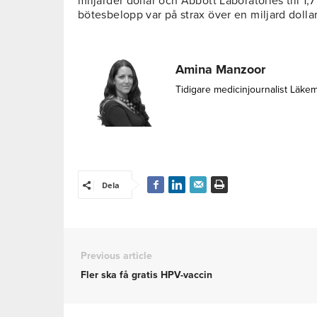
miljarder dollar och Abbott Laboratories till 1,7
bötesbelopp var på strax över en miljard dollar
Amina Manzoor
Tidigare medicinjournalist Läke
Dela
Previous article
Fler ska få gratis HPV-vaccin