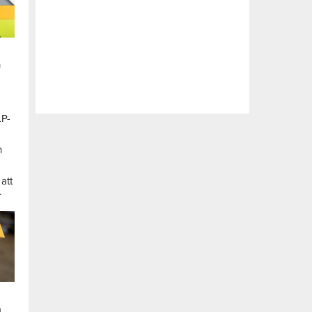
n
LP-
a
n
att
.
a