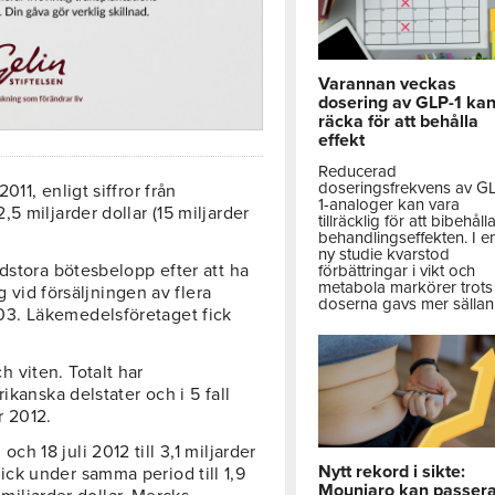
Varannan veckas
dosering av GLP-1 ka
räcka för att behålla
effekt
Reducerad
doseringsfrekvens av G
11, enligt siffror från
1-analoger kan vara
5 miljarder dollar (15 miljarder
tillräcklig för att bibehåll
behandlingseffekten. I e
ny studie kvarstod
dstora bötesbelopp efter att ha
förbättringar i vikt och
metabola markörer trots 
g vid försäljningen av flera
doserna gavs mer sällan
3. Läkemedelsföretaget fick
 viten. Totalt har
ikanska delstater och i 5 fall
r 2012.
h 18 juli 2012 till 3,1 miljarder
Nytt rekord i sikte:
ck under samma period till 1,9
Mounjaro kan passer