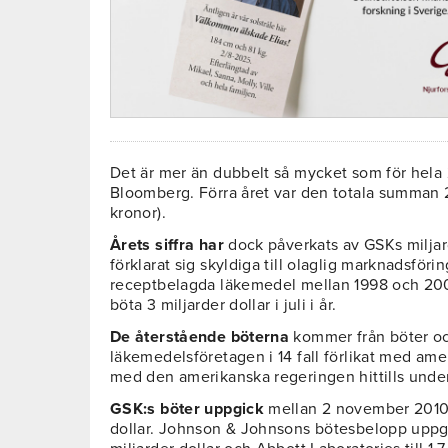
Det är mer än dubbelt så mycket som för hela 20
Bloomberg. Förra året var den totala summan 2,
kronor).
Årets siffra har
dock påverkats av GSKs miljar
förklarat sig skyldiga till olaglig marknadsförin
receptbelagda läkemedel mellan 1998 och 200
böta 3 miljarder dollar i juli i år.
De återstående böterna
kommer från böter och
läkemedelsföretagen i 14 fall förlikat med amer
med den amerikanska regeringen hittills unde
GSK:s böter uppgick
mellan 2 november 2010 oc
dollar. Johnson & Johnsons bötesbelopp uppgi