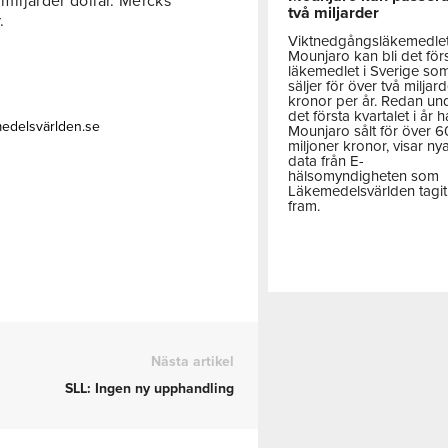
 miljarder dollar. Mercks
två miljarder
.
Viktnedgångsläkemedle
Mounjaro kan bli det för
läkemedlet i Sverige so
säljer för över två miljar
kronor per år. Redan un
det första kvartalet i år h
medelsvärlden.se
Mounjaro sålt för över 
miljoner kronor, visar ny
data från E-
hälsomyndigheten som
Läkemedelsvärlden tagit
fram.
Nästa artikel
SLL: Ingen ny upphandling