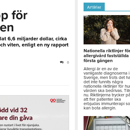
Artiklar
p för
gen
at 6,6 miljarder dollar, cirka
ch viten, enligt en ny rapport
Nationella riktlinjer fö
allergivård fastställda
första gången
0
Allergi är en av de
vanligaste diagnoserna i
Sverige, men trots det h
det inte funnits några
nationella riktlinjer för hu
vården ska bedrivas. Till
nu. Riktlinjerna trycker p
att fler patienter ska
erbjudas immunterapi s
kan bota allergin.