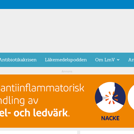
Antibiotikakrisen
Läkemedelspodden
Om LmV
An
Annons