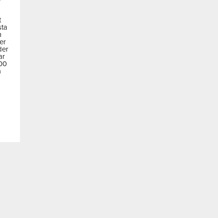
t
sta
m
der
der
ar
600
a