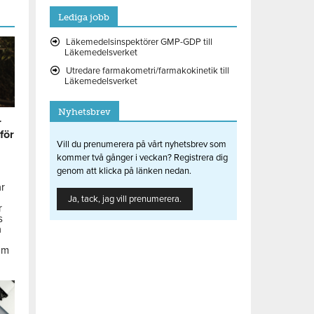
Lediga jobb
Läkemedelsinspektörer GMP-GDP till
Läkemedelsverket
Utredare farmakometri/farmakokinetik till
Läkemedelsverket
Nyhetsbrev
r
 för
Vill du prenumerera på vårt nyhetsbrev som
kommer två gånger i veckan? Registrera dig
genom att klicka på länken nedan.
ar
Ja, tack, jag vill prenumerera.
r
s
å
om