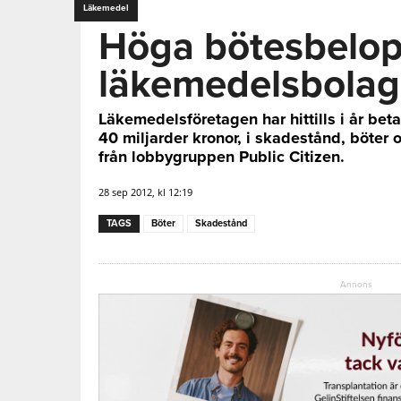
Läkemedel
Höga bötesbelop
läkemedelsbola
Läkemedelsföretagen har hittills i år betal
40 miljarder kronor, i skadestånd, böter o
från lobbygruppen Public Citizen.
28 sep 2012, kl 12:19
TAGS
Böter
Skadestånd
Annons