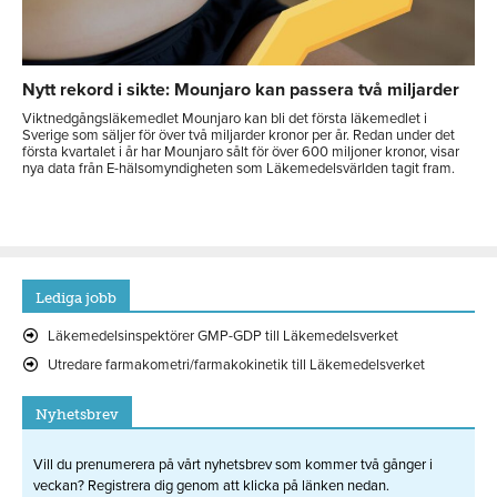
Nytt rekord i sikte: Mounjaro kan passera två miljarder
Viktnedgångsläkemedlet Mounjaro kan bli det första läkemedlet i
Sverige som säljer för över två miljarder kronor per år. Redan under det
första kvartalet i år har Mounjaro sålt för över 600 miljoner kronor, visar
nya data från E-hälsomyndigheten som Läkemedelsvärlden tagit fram.
Lediga jobb
Läkemedelsinspektörer GMP-GDP till Läkemedelsverket
Utredare farmakometri/farmakokinetik till Läkemedelsverket
Nyhetsbrev
Vill du prenumerera på vårt nyhetsbrev som kommer två gånger i
veckan? Registrera dig genom att klicka på länken nedan.