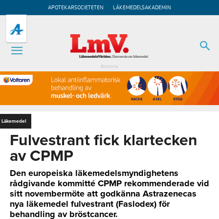
APOTEKARSOCIETETEN
LÄKEMEDELSAKADEMIN
Annons
Läkemedel
Fulvestrant fick klartecken
av CPMP
Den europeiska läkemedelsmyndighetens
rådgivande kommitté CPMP rekommenderade vid
sitt novembermöte att godkänna Astrazenecas
nya läkemedel fulvestrant (Faslodex) för
behandling av bröstcancer.