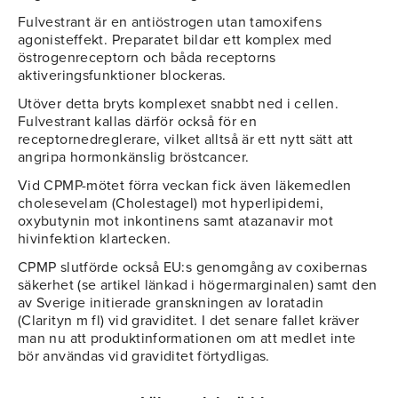
Fulvestrant är en antiöstrogen utan tamoxifens
agonisteffekt. Preparatet bildar ett komplex med
östrogenreceptorn och båda receptorns
aktiveringsfunktioner blockeras.
Utöver detta bryts komplexet snabbt ned i cellen.
Fulvestrant kallas därför också för en
receptornedreglerare, vilket alltså är ett nytt sätt att
angripa hormonkänslig bröstcancer.
Vid CPMP-mötet förra veckan fick även läkemedlen
cholesevelam (Cholestagel) mot hyperlipidemi,
oxybutynin mot inkontinens samt atazanavir mot
hivinfektion klartecken.
CPMP slutförde också EU:s genomgång av coxibernas
säkerhet (se artikel länkad i högermarginalen) samt den
av Sverige initierade granskningen av loratadin
(Clarityn m fl) vid graviditet. I det senare fallet kräver
man nu att produktinformationen om att medlet inte
bör användas vid graviditet förtydligas.