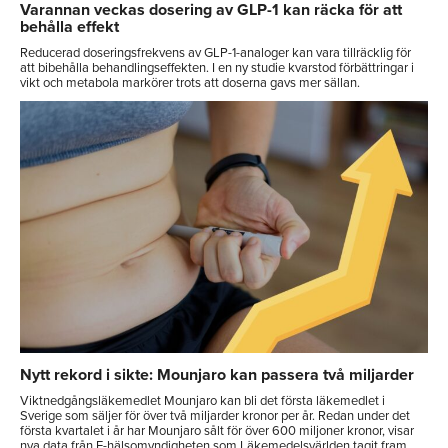
Varannan veckas dosering av GLP-1 kan räcka för att
behålla effekt
Reducerad doseringsfrekvens av GLP-1-analoger kan vara tillräcklig för
att bibehålla behandlingseffekten. I en ny studie kvarstod förbättringar i
vikt och metabola markörer trots att doserna gavs mer sällan.
Nytt rekord i sikte: Mounjaro kan passera två miljarder
Viktnedgångsläkemedlet Mounjaro kan bli det första läkemedlet i
Sverige som säljer för över två miljarder kronor per år. Redan under det
första kvartalet i år har Mounjaro sålt för över 600 miljoner kronor, visar
nya data från E-hälsomyndigheten som Läkemedelsvärlden tagit fram.