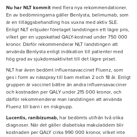
Nu har NLT kommit
med flera nya rekommendationer.
En av bedömningarna gäller Benlysta, belimumab, som
är en tilläggsbehandling hos vuxna med aktiv SLE.
Enligt NLT erbjuder företaget landstingen ett lägre pris,
vilket ger en uppskattad QALY-kostnad under 750 000
kronor. Därför rekommenderar NLT landstingen att
använda Benlysta enligt indikation till patienter med
hög grad av sjukdomsaktivitet till det lägre priset.
NLT har även bedömt influensavaccinet Fluenz, som
ges i form av nässpray till barn mellan 2 och 18 år. Enligt
gruppen är vaccinet bättre än andra influensavacciner
och kostnaden per QALY under 215 000 kronor, och
därför rekommenderar man landstingen att använda
Fluenz till barn i en riskgrupp.
Lucentis, ranibizumab,
har bedömts utifrån två olika
diagnoser. När det gäller diabetiska makulaödem blir
kostnaden per QALY cirka 990 000 kronor, vilket inte