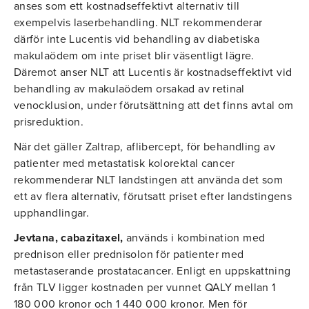
anses som ett kostnadseffektivt alternativ till
exempelvis laserbehandling. NLT rekommenderar
därför inte Lucentis vid behandling av diabetiska
makulaödem om inte priset blir väsentligt lägre.
Däremot anser NLT att Lucentis är kostnadseffektivt vid
behandling av makulaödem orsakad av retinal
venocklusion, under förutsättning att det finns avtal om
prisreduktion.
När det gäller Zaltrap, aflibercept, för behandling av
patienter med metastatisk kolorektal cancer
rekommenderar NLT landstingen att använda det som
ett av flera alternativ, förutsatt priset efter landstingens
upphandlingar.
Jevtana, cabazitaxel,
används i kombination med
prednison eller prednisolon för patienter med
metastaserande prostatacancer. Enligt en uppskattning
från TLV ligger kostnaden per vunnet QALY mellan 1
180 000 kronor och 1 440 000 kronor. Men för