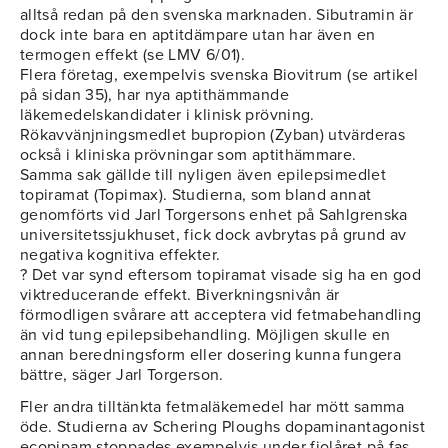
alltså redan på den svenska marknaden. Sibutramin är
dock inte bara en aptitdämpare utan har även en
termogen effekt (se LMV 6/01).
Flera företag, exempelvis svenska Biovitrum (se artikel
på sidan 35), har nya aptithämmande
läkemedelskandidater i klinisk prövning.
Rökavvänjningsmedlet bupropion (Zyban) utvärderas
också i kliniska prövningar som aptithämmare.
Samma sak gällde till nyligen även epilepsimedlet
topiramat (Topimax). Studierna, som bland annat
genomförts vid Jarl Torgersons enhet på Sahlgrenska
universitetssjukhuset, fick dock avbrytas på grund av
negativa kognitiva effekter.
? Det var synd eftersom topiramat visade sig ha en god
viktreducerande effekt. Biverkningsnivån är
förmodligen svårare att acceptera vid fetmabehandling
än vid tung epilepsibehandling. Möjligen skulle en
annan beredningsform eller dosering kunna fungera
bättre, säger Jarl Torgerson.
Fler andra tilltänkta fetmaläkemedel har mött samma
öde. Studierna av Schering Ploughs dopaminantagonist
ecopipam stoppades exempelvis under fjolåret på fas