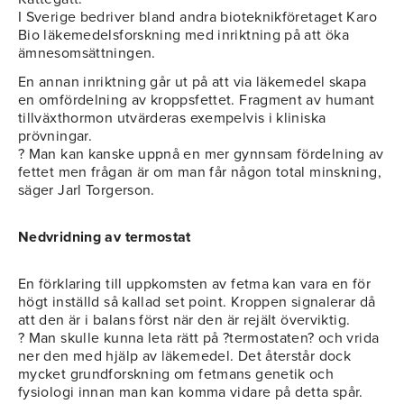
I Sverige bedriver bland andra bioteknikföretaget Karo
Bio läkemedelsforskning med inriktning på att öka
ämnesomsättningen.
En annan inriktning går ut på att via läkemedel skapa
en omfördelning av kroppsfettet. Fragment av humant
tillväxthormon utvärderas exempelvis i kliniska
prövningar.
? Man kan kanske uppnå en mer gynnsam fördelning av
fettet men frågan är om man får någon total minskning,
säger Jarl Torgerson.
Nedvridning av termostat
En förklaring till uppkomsten av fetma kan vara en för
högt inställd så kallad set point. Kroppen signalerar då
att den är i balans först när den är rejält överviktig.
? Man skulle kunna leta rätt på ?termostaten? och vrida
ner den med hjälp av läkemedel. Det återstår dock
mycket grundforskning om fetmans genetik och
fysiologi innan man kan komma vidare på detta spår.