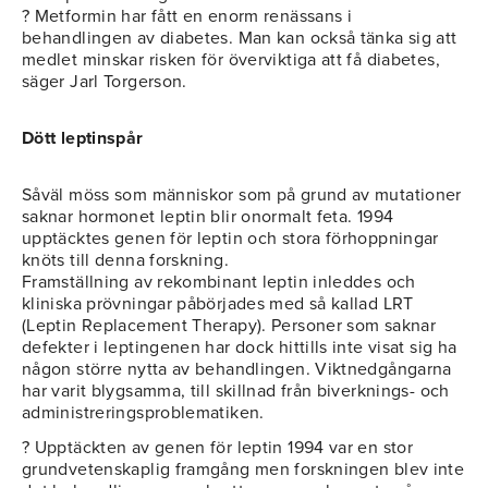
? Metformin har fått en enorm renässans i
behandlingen av diabetes. Man kan också tänka sig att
medlet minskar risken för överviktiga att få diabetes,
säger Jarl Torgerson.
Dött leptinspår
Såväl möss som människor som på grund av mutationer
saknar hormonet leptin blir onormalt feta. 1994
upptäcktes genen för leptin och stora förhoppningar
knöts till denna forskning.
Framställning av rekombinant leptin inleddes och
kliniska prövningar påbörjades med så kallad LRT
(Leptin Replacement Therapy). Personer som saknar
defekter i leptingenen har dock hittills inte visat sig ha
någon större nytta av behandlingen. Viktnedgångarna
har varit blygsamma, till skillnad från biverknings- och
administreringsproblematiken.
? Upptäckten av genen för leptin 1994 var en stor
grundvetenskaplig framgång men forskningen blev inte