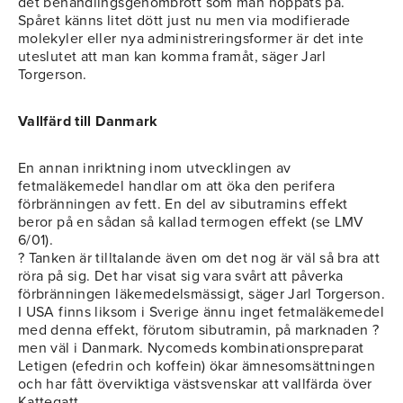
det behandlingsgenombrott som man hoppats på.
Spåret känns litet dött just nu men via modifierade
molekyler eller nya administreringsformer är det inte
uteslutet att man kan komma framåt, säger Jarl
Torgerson.
Vallfärd till Danmark
En annan inriktning inom utvecklingen av
fetmaläkemedel handlar om att öka den perifera
förbränningen av fett. En del av sibutramins effekt
beror på en sådan så kallad termogen effekt (se LMV
6/01).
? Tanken är tilltalande även om det nog är väl så bra att
röra på sig. Det har visat sig vara svårt att påverka
förbränningen läkemedelsmässigt, säger Jarl Torgerson.
I USA finns liksom i Sverige ännu inget fetmaläkemedel
med denna effekt, förutom sibutramin, på marknaden ?
men väl i Danmark. Nycomeds kombinationspreparat
Letigen (efedrin och koffein) ökar ämnesomsättningen
och har fått överviktiga västsvenskar att vallfärda över
Kattegatt.