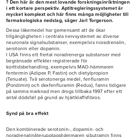
? Den här är den mest lovande forskningsinriktningen
i ett kortare perspektiv. Aptitregleringssystemet är
mycket komplext och här finns många möjligheter till
farmakologiska nedslag, säger Jarl Torgerson.
Dessa läkemedel har gemensamt att de ökar
tillgängligheten i centrala nervsystemet av diverse
neuronala signalsubstanser, exempelvis noradrenalin,
serotonin eller dopamin.
I USA finns ett flertal noradrenerga substanser med
begränsade effekter registrerade för
korttidsbehandling, exempelvis MAO-hämmaren
fentermin (Adipex P, Fastin) och dietylpropion
(Tenuate). Två serotonerga medel, fenfluramin
(Pondimin) och dexfenfluramin (Redux), fanns tidigare
på samma marknad men drogs tillbaka 1997 efter ett
antal dödsfall på grund av hjärtklaffsfibros.
Synd på bra effekt
Den kombinerade serotonin-, dopamin- och
noradrenalinåterupptagshämmaren sibutramin finns