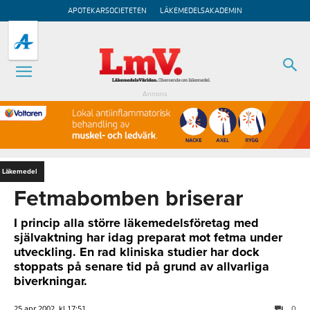
APOTEKARSOCIETETEN
LÄKEMEDELSAKADEMIN
Annons
Läkemedel
Fetmabomben briserar
I princip alla större läkemedelsföretag med
självaktning har idag preparat mot fetma under
utveckling. En rad kliniska studier har dock
stoppats på senare tid på grund av allvarliga
biverkningar.
25 apr 2002, kl 17:51
0