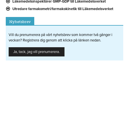
Läkemedelsinspektörer GMP-GDP till Läkemedelsverket
Utredare farmakometri/farmakokinetik till Läkemedelsverket
Nyhetsbrev
Vill du prenumerera på vårt nyhetsbrev som kommer två gånger i
veckan? Registrera dig genom att klicka på länken nedan.
Ja, tack, jag vill prenumerera.