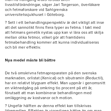
livsstilsförändringar, säger Jarl Torgerson, överläkare
och fetmaforskare vid Sahlgrenska
universitetssjukhuset i Göteborg.
? Sett i ett behandlingsperspektiv är det viktigt att inse
att det sannolikt finns flera typer av fetma. I takt med
att fetmans genetik nystas upp kan vi lära oss att skilja
mellan olika fetmor, vilket gör att framtidens
fetmabehandling kommer att kunna individualiseras
och bli mer effektiv.
Nya medel måste bli bättre
De två omskrivna fetmapreparaten på den svenska
marknaden, orlistat (Xenical) och sibutramin (Reductil),
har en relativt blygsam effekt. Man uppnår i genomsnitt
en viktnedgång på omkring tio procent på ett år,
förutsatt att man kombinerar behandlingen med
omläggning av kostvanor och motion.
? Ungefär hälften av denna effekt kan tillskrivas
läkemedlen. Effekten är visserligen bättre än om man