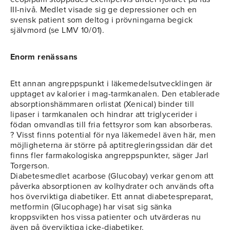
III-nivå. Medlet visade sig ge depressioner och en
svensk patient som deltog i prövningarna begick
självmord (se LMV 10/01).
Enorm renässans
Ett annan angreppspunkt i läkemedelsutvecklingen är
upptaget av kalorier i mag-tarmkanalen. Den etablerade
absorptionshämmaren orlistat (Xenical) binder till
lipaser i tarmkanalen och hindrar att triglycerider i
födan omvandlas till fria fettsyror som kan absorberas.
? Visst finns potential för nya läkemedel även här, men
möjligheterna är större på aptitregleringssidan där det
finns fler farmakologiska angreppspunkter, säger Jarl
Torgerson.
Diabetesmedlet acarbose (Glucobay) verkar genom att
påverka absorptionen av kolhydrater och används ofta
hos överviktiga diabetiker. Ett annat diabetespreparat,
metformin (Glucophage) har visat sig sänka
kroppsvikten hos vissa patienter och utvärderas nu
även på överviktiga icke-diabetiker.