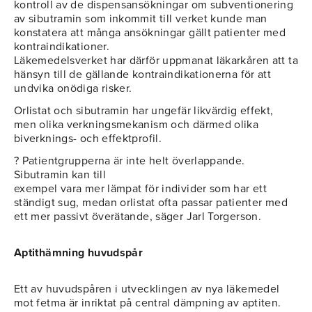
kontroll av de dispensansökningar om subventionering
av sibutramin som inkommit till verket kunde man
konstatera att många ansökningar gällt patienter med
kontraindikationer.
Läkemedelsverket har därför uppmanat läkarkåren att ta
hänsyn till de gällande kontraindikationerna för att
undvika onödiga risker.
Orlistat och sibutramin har ungefär likvärdig effekt,
men olika verkningsmekanism och därmed olika
biverknings- och effektprofil.
? Patientgrupperna är inte helt överlappande.
Sibutramin kan till
exempel vara mer lämpat för individer som har ett
ständigt sug, medan orlistat ofta passar patienter med
ett mer passivt överätande, säger Jarl Torgerson.
Aptithämning huvudspår
Ett av huvudspåren i utvecklingen av nya läkemedel
mot fetma är inriktat på central dämpning av aptiten.