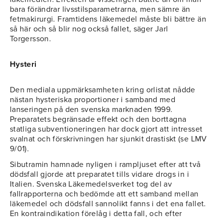
bara förändrar livsstilsparametrarna, men sämre än
fetmakirurgi. Framtidens läkemedel måste bli bättre än
så här och så blir nog också fallet, säger Jarl
Torgersson.
Hysteri
Den mediala uppmärksamheten kring orlistat nådde
nästan hysteriska proportioner i samband med
lanseringen på den svenska marknaden 1999.
Preparatets begränsade effekt och den borttagna
statliga subventioneringen har dock gjort att intresset
svalnat och förskrivningen har sjunkit drastiskt (se LMV
9/01).
Sibutramin hamnade nyligen i rampljuset efter att två
dödsfall gjorde att preparatet tills vidare drogs in i
Italien. Svenska Läkemedelsverket tog del av
fallrapporterna och bedömde att ett samband mellan
läkemedel och dödsfall sannolikt fanns i det ena fallet.
En kontraindikation förelåg i detta fall, och efter