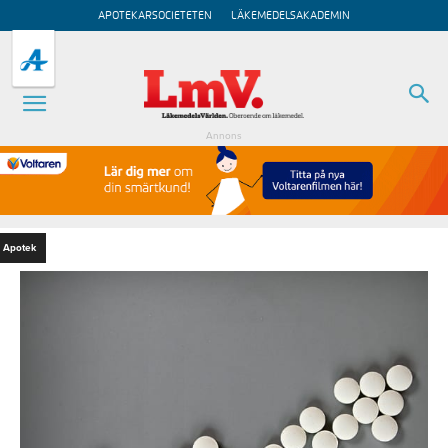
APOTEKARSOCIETETEN
LÄKEMEDELSAKADEMIN
Annons
Apotek