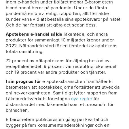
inom e-handeln under fjolåret menar E-barometern
bland annat beror på pandemin. Under de första
pandemiåren blev, enligt rapporten, allt fler äldre
kunder vana vid att beställa sina apoteksvaror på nätet.
Och de har fortsatt att göra det sedan dess.
Apotekens e-handel sålde
läkemedel och andra
produkter för sammanlagt 10 miljarder kronor under
2022. Näthandeln stod för en femtedel av apotekens
totala omsättning.
72 procent av nätapotekens försäljning bestod av
receptläkemedel, 9 procent var receptfria läkemedel
och 19 procent var andra produkter och tjänster.
I sin prognos för
e-apoteksbranschen framhåller E-
barometern att apotekskedjorna fortsätter att utveckla
online-verksamheten. Samtidigt lyfter rapporten fram
Läkemedelsverkets föreslagna
nya regler
för
distanshandel med läkemedel som ett orosmoln för
branschen.
E-barometern publiceras en gång per kvartal och
bygger på fem konsumentundersökningar och en