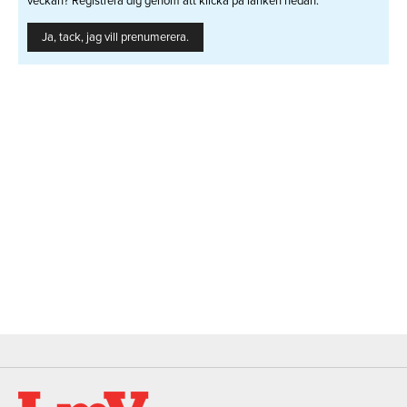
veckan? Registrera dig genom att klicka på länken nedan.
Ja, tack, jag vill prenumerera.