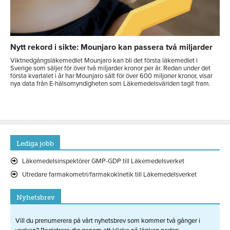
Nytt rekord i sikte: Mounjaro kan passera två miljarder
Viktnedgångsläkemedlet Mounjaro kan bli det första läkemedlet i
Sverige som säljer för över två miljarder kronor per år. Redan under det
första kvartalet i år har Mounjaro sålt för över 600 miljoner kronor, visar
nya data från E-hälsomyndigheten som Läkemedelsvärlden tagit fram.
Lediga jobb
Läkemedelsinspektörer GMP-GDP till Läkemedelsverket
Utredare farmakometri/farmakokinetik till Läkemedelsverket
Nyhetsbrev
Vill du prenumerera på vårt nyhetsbrev som kommer två gånger i