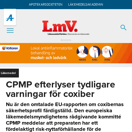
APOTEKARSOCIETETEN
LÄKEMEDELSAKADEMIN
Annons
Läkemedel
CPMP efterlyser tydligare
varningar för coxiber
Nu är den omtalade EU-rapporten om coxibernas
säkerhetsprofil färdigställd. Den europeiska
läkemedelsmyndighetens rådgivande kommitté
CPMP meddelar att preparaten har ett
fördelaktigt risk-nyttaförhållande för de