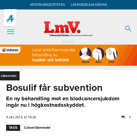
APOTEKARSOCIETETEN
LÄKEMEDELSAKADEMIN
Annons
Läkemedel
Bosulif får subvention
En ny behandling mot en blodcancersjukdom
ingår nu i högkostnadsskyddet.
9 okt 2013, kl 10:26
0
TAGS
Cancerläkemedel