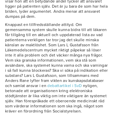
visar hon att en betydande andel tycker att ansvaret
ligger på patienten själv. Det är ju bara de som har hela
bilden, lyder argumentet. Andra menar att ansvaret
dumpas på dem.
Knappast en tillfredsställande attityd. Om
gemensamma system skulle kunna bidra till att läkaren
får tillgång till en aktuell och uppdaterad lista av vad
patienterna verkligen tar tror jag det skulle minska
känslan av maktlöshet. Som Lars L Gustafsson från
Läkemedelscentrum mycket riktigt påpekar så löser
inte it alla problem och det väcker många nya frågor.
Vem ska granska informationen, vem ska stå som
avsändare, ska systemet kunna varna och ska varningar
i så fall kunna blockeras? Ska vi söka på indikation eller
substans? Lars L Gustafsson, som tillsammans med
Anders Rane lyfter fram vikten av kunskapsdatabaser
och samlat ansvar i en
debattartikel i SvD
nyligen,
betonade att organisationen kring elektroniska
stödtjänster är lika viktig om inte viktigare än systemet
själv. Han förespråkade ett oberoende medicinskt råd
som värderar informationen som ska ingå, något som
kräver en förordning från Socialstyrelsen.