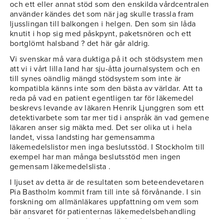
och ett eller annat stöd som den enskilda vårdcentralen
använder kändes det som när jag skulle trassla fram
ljusslingan till balkongen i helgen. Den som sin låda
knutit i hop sig med påskpynt, paketsnören och ett
bortglömt halsband ? det här går aldrig.
Vi svenskar må vara duktiga på it och stödsystem men
att vi i vårt lilla land har sju-åtta journalsystem och en
till synes oändlig mängd stödsystem som inte är
kompatibla känns inte som den bästa av världar. Att ta
reda på vad en patient egentligen tar för läkemedel
beskrevs levande av läkaren Henrik Ljunggren som ett
detektivarbete som tar mer tid i anspråk än vad gemene
läkaren anser sig mäkta med. Det ser olika ut i hela
landet, vissa landsting har gemensamma
läkemedelslistor men inga beslutsstöd. I Stockholm till
exempel har man många beslutsstöd men ingen
gemensam läkemedelslista .
I ljuset av detta är de resultaten som beteendevetaren
Pia Bastholm kommit fram till inte så förvånande. I sin
forskning om allmänläkares uppfattning om vem som
bär ansvaret för patienternas läkemedelsbehandling