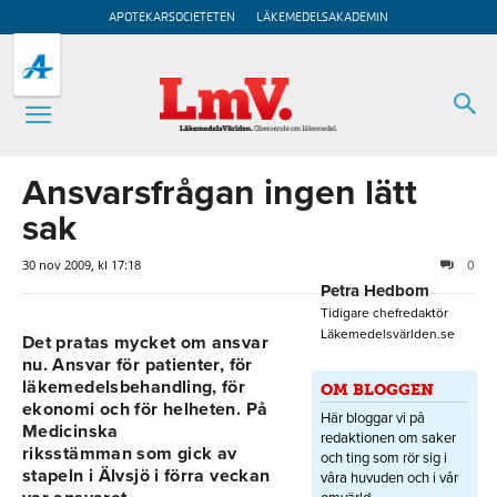
APOTEKARSOCIETETEN
LÄKEMEDELSAKADEMIN
Ansvarsfrågan ingen lätt
sak
30 nov 2009, kl 17:18
0
Petra Hedbom
Tidigare chefredaktör
Läkemedelsvärlden.se
Det pratas mycket om ansvar
nu. Ansvar för patienter, för
läkemedelsbehandling, för
OM BLOGGEN
ekonomi och för helheten. På
Här bloggar vi på
Medicinska
redaktionen om saker
riksstämman som gick av
och ting som rör sig i
stapeln i Älvsjö i förra veckan
våra huvuden och i vår