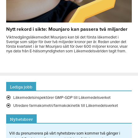
Nytt rekord i sikte: Mounjaro kan passera två miljarder
Viktnedgångsläkemedlet Mounjaro kan bli det första läkemedlet i
Sverige som säljer för över två miljarder kronor per år. Redan under det
första kvartalet i år har Mounjaro sålt för över 600 miljoner kronor, visar
nya data från E-hälsomyndigheten som Läkemedelsvärlden tagit fram.
Lediga jobb
Läkemedelsinspektörer GMP-GDP till Läkemedelsverket
Utredare farmakometri/farmakokinetik till Läkemedelsverket
Nyhetsbrev
Vill du prenumerera på vårt nyhetsbrev som kommer två gånger i