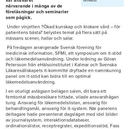
var ansvaret
omvärld.
närvarande i många av de
föreläsningar och seminarier
som pågick.
Under vinjetten ?Ökad kunskap och klokare vård – för
patientens bästa? belystes temat på flera sätt på
mässans scener, hallar och salar.
På fredagen arrangerade Svensk förening för
medicinsk information, SFMI, ett symposium om it-stöd
och läkemedelsanvändning. Under ledning av Göran
Petersson från eHälsoinstitutet i Kalmar och Svenska
Läkaresällskapets it-kommitté dryftade en namnkunnig
panel om it-stöd kan bidra till en optimal
läkemedelsanvändning.
I en oturligt avlägsen belägen salen, dit bara ett
femtontal mässbesökare hittade, vilade ansvarsfrågan
tung. Ansvarig för läkemedelslistan, ansvarig för
behandlingsmål, ansvarig för it-system. När panelens
deltagare hade presenterat dagsläget med idel bilder
av journalsystem, interaktionsdatabaser,
ordinationslistor, receptregister, expeditionsstöd, Fass