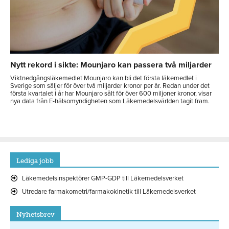
Nytt rekord i sikte: Mounjaro kan passera två miljarder
Viktnedgångsläkemedlet Mounjaro kan bli det första läkemedlet i
Sverige som säljer för över två miljarder kronor per år. Redan under det
första kvartalet i år har Mounjaro sålt för över 600 miljoner kronor, visar
nya data från E-hälsomyndigheten som Läkemedelsvärlden tagit fram.
Lediga jobb
Läkemedelsinspektörer GMP-GDP till Läkemedelsverket
Utredare farmakometri/farmakokinetik till Läkemedelsverket
Nyhetsbrev