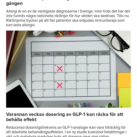
gången
Allergi är en av de vanligaste diagnoserna i Sverige, men trots det har det
inte funnits några nationella riktlinjer för hur vården ska bedrivas. Tills nu.
Riktlinjerna trycker på att fler patienter ska erbjudas immunterapi som
kan bota allergin.
Varannan veckas dosering av GLP-1 kan räcka för att
behålla effekt
Reducerad doseringsfrekvens av GLP-1-analoger kan vara tillräcklig för
att bibehålla behandlingseffekten. I en ny studie kvarstod förbättringar i
vikt och metabola markörer trots att doserna gavs mer sällan.