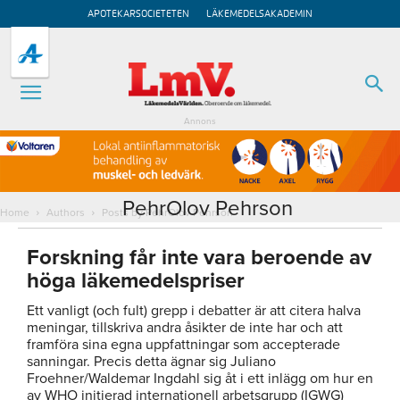
APOTEKARSOCIETETEN
LÄKEMEDELSAKADEMIN
Annons
PehrOlov Pehrson
Home
Authors
Posts by PehrOlov Pehrson
Forskning får inte vara beroende av
höga läkemedelspriser
Ett vanligt (och fult) grepp i debatter är att citera halva
meningar, tillskriva andra åsikter de inte har och att
framföra sina egna uppfattningar som accepterade
sanningar. Precis detta ägnar sig Juliano
Froehner/Waldemar Ingdahl sig åt i ett inlägg om hur en
av WHO initierad internationell arbetsgrupp (IGWG)