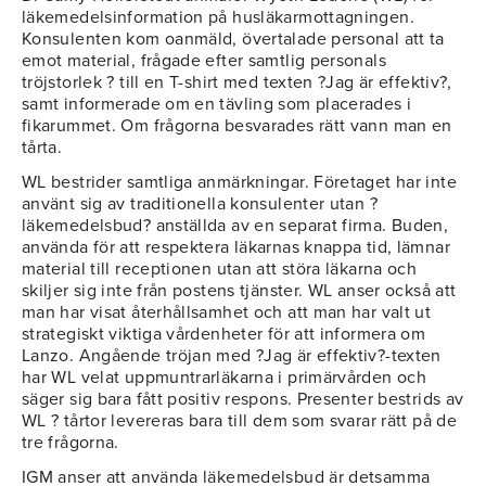
läkemedelsinformation på husläkarmottagningen.
Konsulenten kom oanmäld, övertalade personal att ta
emot material, frågade efter samtlig personals
tröjstorlek ? till en T-shirt med texten ?Jag är effektiv?,
samt informerade om en tävling som placerades i
fikarummet. Om frågorna besvarades rätt vann man en
tårta.
WL bestrider samtliga anmärkningar. Företaget har inte
använt sig av traditionella konsulenter utan ?
läkemedelsbud? anställda av en separat firma. Buden,
använda för att respektera läkarnas knappa tid, lämnar
material till receptionen utan att störa läkarna och
skiljer sig inte från postens tjänster. WL anser också att
man har visat återhållsamhet och att man har valt ut
strategiskt viktiga vårdenheter för att informera om
Lanzo. Angående tröjan med ?Jag är effektiv?-texten
har WL velat uppmuntrarläkarna i primärvården och
säger sig bara fått positiv respons. Presenter bestrids av
WL ? tårtor levereras bara till dem som svarar rätt på de
tre frågorna.
IGM anser att använda läkemedelsbud är detsamma