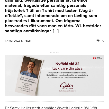
oanmäld, övertalade personal att ta emot
material, frågade efter samtlig personals
tröjstorlek ? till en T-shirt med texten ?Jag är
effektiv?, samt informerade om en tävling som
placerades i fikarummet. Om frågorna
besvarades rätt vann man en tårta. WL bestrider
samtliga anmärkningar. […]
17 maj 2002, kl 16:25
0
Annons
Dr Samy Hellerstedt anmäler Wyeth Lederle (WL) för