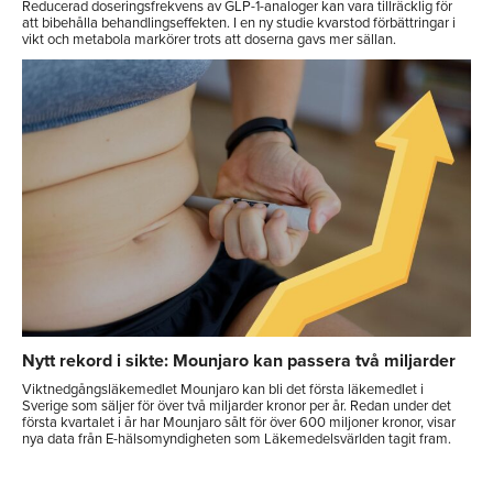
Reducerad doseringsfrekvens av GLP-1-analoger kan vara tillräcklig för
att bibehålla behandlingseffekten. I en ny studie kvarstod förbättringar i
vikt och metabola markörer trots att doserna gavs mer sällan.
Nytt rekord i sikte: Mounjaro kan passera två miljarder
Viktnedgångsläkemedlet Mounjaro kan bli det första läkemedlet i
Sverige som säljer för över två miljarder kronor per år. Redan under det
första kvartalet i år har Mounjaro sålt för över 600 miljoner kronor, visar
nya data från E-hälsomyndigheten som Läkemedelsvärlden tagit fram.