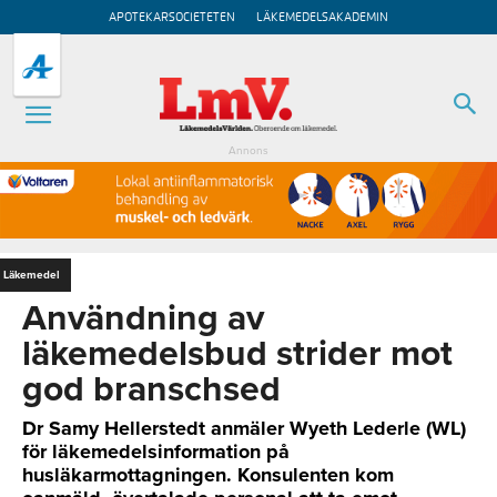
APOTEKARSOCIETETEN
LÄKEMEDELSAKADEMIN
Annons
Läkemedel
Användning av
läkemedelsbud strider mot
god branschsed
Dr Samy Hellerstedt anmäler Wyeth Lederle (WL)
för läkemedelsinformation på
husläkarmottagningen. Konsulenten kom