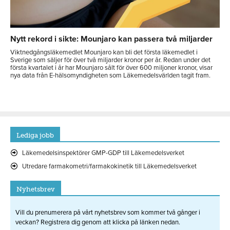
Nytt rekord i sikte: Mounjaro kan passera två miljarder
Viktnedgångsläkemedlet Mounjaro kan bli det första läkemedlet i
Sverige som säljer för över två miljarder kronor per år. Redan under det
första kvartalet i år har Mounjaro sålt för över 600 miljoner kronor, visar
nya data från E-hälsomyndigheten som Läkemedelsvärlden tagit fram.
Lediga jobb
Läkemedelsinspektörer GMP-GDP till Läkemedelsverket
Utredare farmakometri/farmakokinetik till Läkemedelsverket
Nyhetsbrev
Vill du prenumerera på vårt nyhetsbrev som kommer två gånger i
veckan? Registrera dig genom att klicka på länken nedan.