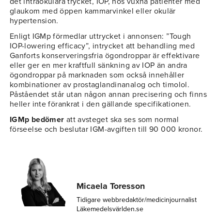
det intraokulära trycket, IOP, hos vuxna patienter med
glaukom med öppen kammarvinkel eller okulär
hypertension.
Enligt IGMp förmedlar uttrycket i annonsen: ”Tough
IOP-lowering efficacy”, intrycket att behandling med
Ganforts konserveringsfria ögondroppar är effektivare
eller ger en mer kraftfull sänkning av IOP än andra
ögondroppar på marknaden som också innehåller
kombinationer av prostaglandinanalog och timolol.
Påståendet står utan någon annan precisering och finns
heller inte förankrat i den gällande specifikationen.
IGMp bedömer
att avsteget ska ses som normal
förseelse och beslutar IGM-avgiften till 90 000 kronor.
Micaela Toresson
Tidigare webbredaktör/medicinjournalist
Läkemedelsvärlden.se