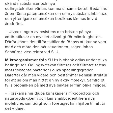
okända substanser och nya
odlingstekniker väntas komma ur samarbetet. Redan nu
är en första patentansökan om en ny substans inlämnad
och ytterligare en ansökan beräknas lämnas in vid
årsskiftet.
– Utvecklingen av resistens och bristen på nya
antibiotika är en mycket allvarligt för mänskligheten.
Därför känns det tillföreställande för oss att kunna vara
med och möta den här situationen, säger Johan
Schnürer, vice rektor vid SLU.
Mikroorganismer från
SLU:s biobank odlas under olika
betingelser. Odlingsvätskan filtreras och filtratet testas
mot resistenta bakterier i olika spädningsgrader.
Därefter går man vidare och bestämmer kemisk struktur
för att se om man hittat en ny aktiv molekyl. Samtidigt
fylls biobanken på med nya bakterier från olika miljöer.
– Forskarna har djupa kunskaper i mikrobiologi och
naturproduktkemi och kan snabbt identifiera nya
molekyler, samtidigt som företaget kan hjälpa till att ta
det vidare.