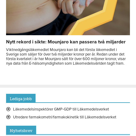
Nytt rekord i sikte: Mounjaro kan passera två miljarder
Viktnedgångsläkemedlet Mounjaro kan bli det första läkemedlet i
Sverige som säljer för över två miljarder kronor per år. Redan under det
första kvartalet i år har Mounjaro sålt för över 600 miljoner kronor, visar
nya data från E-hälsomyndigheten som Läkemedelsvärlden tagit fram.
Lediga jobb
Läkemedelsinspektörer GMP-GDP till Läkemedelsverket
Utredare farmakometri/farmakokinetik till Läkemedelsverket
Nyhetsbrev