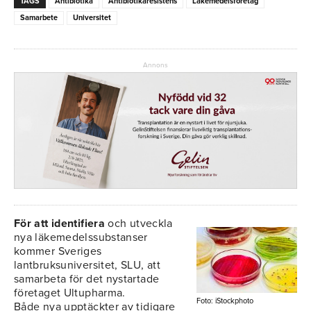
TAGS
Antibiotika
Antibiotikaresistens
Läkemedelsföretag
Samarbete
Universitet
Annons
För att identifiera
och utveckla
nya läkemedelssubstanser
kommer Sveriges
lantbruksuniversitet, SLU, att
samarbeta för det nystartade
företaget Ultupharma.
Foto: iStockphoto
Både nya upptäckter av tidigare