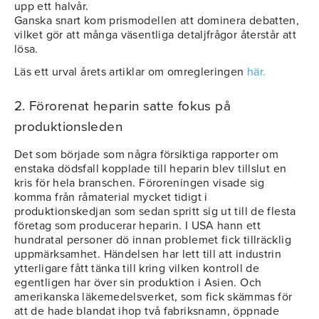
upp ett halvår.
Ganska snart kom prismodellen att dominera debatten,
vilket gör att många väsentliga detaljfrågor återstår att
lösa.
Läs ett urval årets artiklar om omregleringen
här.
2. Förorenat heparin satte fokus på
produktionsleden
Det som började som några försiktiga rapporter om
enstaka dödsfall kopplade till heparin blev tillslut en
kris för hela branschen. Föroreningen visade sig
komma från råmaterial mycket tidigt i
produktionskedjan som sedan spritt sig ut till de flesta
företag som producerar heparin. I USA hann ett
hundratal personer dö innan problemet fick tillräcklig
uppmärksamhet. Händelsen har lett till att industrin
ytterligare fått tänka till kring vilken kontroll de
egentligen har över sin produktion i Asien. Och
amerikanska läkemedelsverket, som fick skämmas för
att de hade blandat ihop två fabriksnamn, öppnade