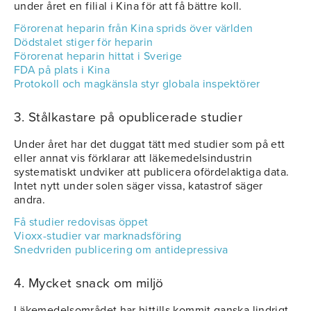
under året en filial i Kina för att få bättre koll.
Förorenat heparin från Kina sprids över världen
Dödstalet stiger för heparin
Förorenat heparin hittat i Sverige
FDA på plats i Kina
Protokoll och magkänsla styr globala inspektörer
3. Stålkastare på opublicerade studier
Under året har det duggat tätt med studier som på ett
eller annat vis förklarar att läkemedelsindustrin
systematiskt undviker att publicera ofördelaktiga data.
Intet nytt under solen säger vissa, katastrof säger
andra.
Få studier redovisas öppet
Vioxx-studier var marknadsföring
Snedvriden publicering om antidepressiva
4. Mycket snack om miljö
Läkemedelsområdet har hittills kommit ganska lindrigt