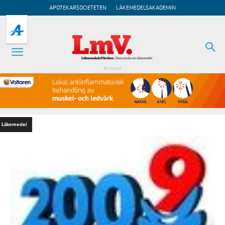
APOTEKARSOCIETETEN
LÄKEMEDELSAKADEMIN
Annons
Läkemedel