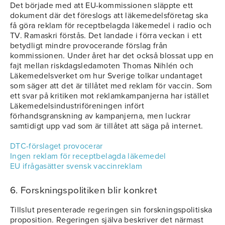
Det började med att EU-kommissionen släppte ett
dokument där det föreslogs att läkemedelsföretag ska
få göra reklam för receptbelagda läkemedel i radio och
TV. Ramaskri förstås. Det landade i förra veckan i ett
betydligt mindre provocerande förslag från
kommissionen. Under året har det också blossat upp en
fajt mellan riskdagsledamoten Thomas Nihlén och
Läkemedelsverket om hur Sverige tolkar undantaget
som säger att det är tillåtet med reklam för vaccin. Som
ett svar på kritiken mot reklamkampanjerna har istället
Läkemedelsindustriföreningen infört
förhandsgranskning av kampanjerna, men luckrar
samtidigt upp vad som är tillåtet att säga på internet.
DTC-förslaget provocerar
Ingen reklam för receptbelagda läkemedel
EU ifrågasätter svensk vaccinreklam
6. Forskningspolitiken blir konkret
Tillslut presenterade regeringen sin forskningspolitiska
proposition. Regeringen själva beskriver det närmast