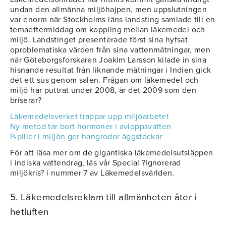
undan den allmänna miljöhajpen, men uppslutningen
var enorm när Stockholms läns landsting samlade till en
temaeftermiddag om koppling mellan läkemedel och
miljö. Landstinget presenterade först sina hyfsat
oproblematiska värden från sina vattenmätningar, men
när Göteborgsforskaren Joakim Larsson kilade in sina
hisnande resultat från liknande mätningar i Indien gick
det ett sus genom salen. Frågan om läkemedel och
miljö har puttrat under 2008, är det 2009 som den
briserar?
Läkemedelsverket trappar upp miljöarbetet
Ny metod tar bort hormoner i avloppsvatten
P-piller i miljön ger hangrodor äggstockar
För att läsa mer om de gigantiska läkemedelsutsläppen
i indiska vattendrag, läs vår Special ?Ignorerad
miljökris? i nummer 7 av Läkemedelsvärlden.
5. Läkemedelsreklam till allmänheten åter i
hetluften