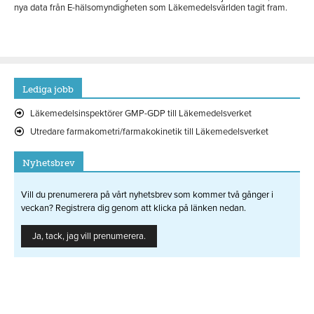
nya data från E-hälsomyndigheten som Läkemedelsvärlden tagit fram.
Lediga jobb
Läkemedelsinspektörer GMP-GDP till Läkemedelsverket
Utredare farmakometri/farmakokinetik till Läkemedelsverket
Nyhetsbrev
Vill du prenumerera på vårt nyhetsbrev som kommer två gånger i
veckan? Registrera dig genom att klicka på länken nedan.
Ja, tack, jag vill prenumerera.