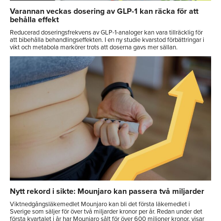
Varannan veckas dosering av GLP-1 kan räcka för att
behålla effekt
Reducerad doseringsfrekvens av GLP-1-analoger kan vara tillräcklig för
att bibehålla behandlingseffekten. I en ny studie kvarstod förbättringar i
vikt och metabola markörer trots att doserna gavs mer sällan.
Nytt rekord i sikte: Mounjaro kan passera två miljarder
Viktnedgångsläkemedlet Mounjaro kan bli det första läkemedlet i
Sverige som säljer för över två miljarder kronor per år. Redan under det
första kvartalet i år har Mounjaro sålt för över 600 miljoner kronor, visar