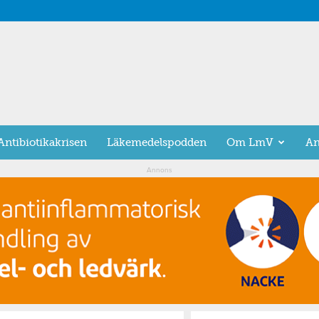
Antibiotikakrisen
Läkemedelspodden
Om LmV
An
Annons