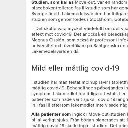
Studien, som kallas
Move-out, var en randomi
placebokontrollerad fas III-studie som har geno
Sverige är ett. Läkemedelsvärlden har tidigar
studien som genomfördes i Stockholm, Göteb
– Det skulle vara mycket värdefullt om det vis
effekt mot covid-19. Det är också en beredska
Magnus Gisslén, som också är professor i inf
universitet och överläkare på Sahlgrenska unive
Läkemedelsvärlden då.
Mild eller måttlig covid-19
I studien har man testat molnupiravir i tablett
måttlig covid-19. Behandlingen påbörjandes in
symptom. Läkemedlet har tidigare testats i e
patienter som hade varit sjuka i covid-19 läng
in i fas III eftersom läkemedlet inte visade nå
Alla patienter som
ingick i Move-out-studien h
bli allvarligt sjuka. Från början planerades att
måttlig covid-19 skulle ingå i studien. Det pri