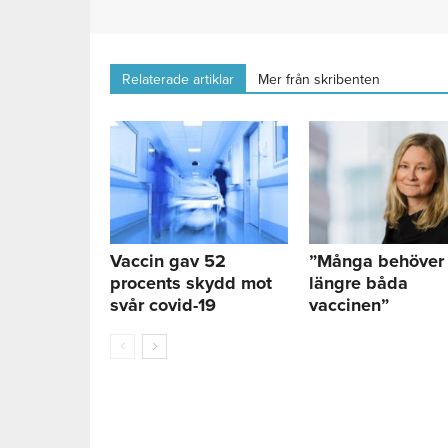
Relaterade artiklar
Mer från skribenten
Vaccin gav 52
”Många behöver 
procents skydd mot
längre båda
svår covid-19
vaccinen”