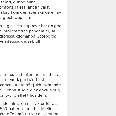
serad, dubbelblind,
mförts i flera länder, varav
e skrivit om den svenska delen av
org och Uppsala.
ar sig att molnupiravir har en god
p inför framtida pandemier, sa
ektionssjukdomar på Göteborgs
rsitetssjukhuset, till
form hos patienter med mild eller
om fem dagar från första
n annan studie på sjukhusvårdade
re. Denna studie gick dock aldrig
gon tydlig effekt hos dem.
ade minst en riskfaktor för att
 1550 patienter med mild eller
mära effektmåttet var att jämföra