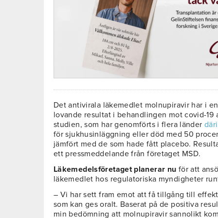
Det antivirala läkemedlet molnupiravir har i en f
lovande resultat i behandlingen mot covid-19 at
studien, som har genomförts i flera länder
där
för sjukhusinläggning eller död med 50 procen
jämfört med de som hade fått placebo. Resulta
ett pressmeddelande från företaget MSD.
Läkemedelsföretaget planerar nu
för att an
läkemedlet hos regulatoriska myndigheter run
– Vi har sett fram emot att få tillgång till effek
som kan ges oralt. Baserat på de positiva resu
min bedömning att molnupiravir sannolikt komme