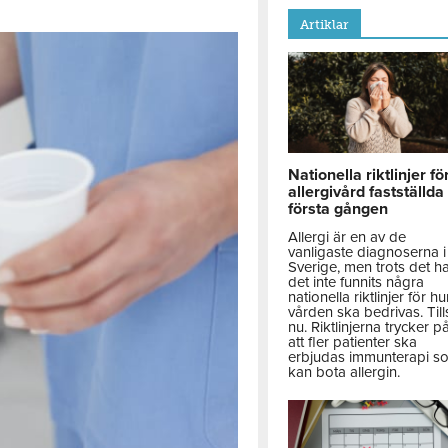
Artiklar
Nationella riktlinjer fö
allergivård fastställda
första gången
Allergi är en av de
vanligaste diagnoserna i
Sverige, men trots det h
det inte funnits några
nationella riktlinjer för hu
vården ska bedrivas. Till
nu. Riktlinjerna trycker p
att fler patienter ska
erbjudas immunterapi s
kan bota allergin.