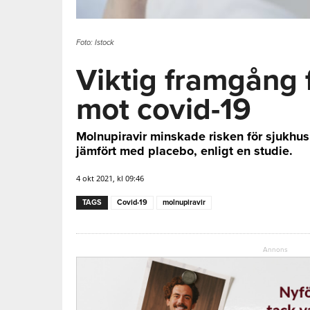
Foto: Istock
Viktig framgång f
mot covid-19
Molnupiravir minskade risken för sjukhu
jämfört med placebo, enligt en studie.
4 okt 2021, kl 09:46
TAGS
Covid-19
molnupiravir
Annons