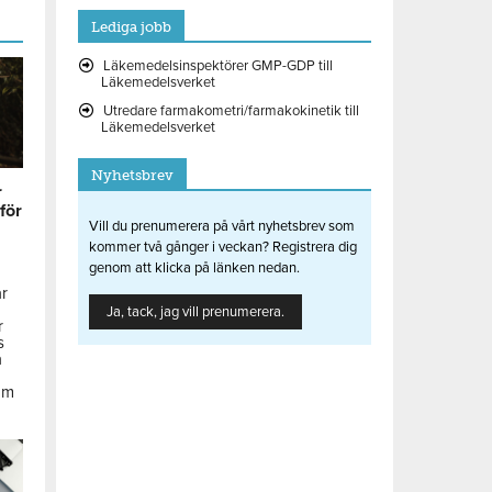
Lediga jobb
Läkemedelsinspektörer GMP-GDP till
Läkemedelsverket
Utredare farmakometri/farmakokinetik till
Läkemedelsverket
Nyhetsbrev
r
 för
Vill du prenumerera på vårt nyhetsbrev som
kommer två gånger i veckan? Registrera dig
genom att klicka på länken nedan.
ar
Ja, tack, jag vill prenumerera.
r
s
å
om