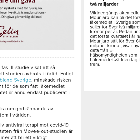
två miljarder
Viktnedgångsläkemedle
Mounjaro kan bli det för
läkemedlet i Sverige so
säljer för över två miljar
kronor per år. Redan un
det första kvartalet i år h
Mounjaro sålt för över 
miljoner kronor, visar ny
data från E-
hälsomyndigheten som
Läkemedelsvärlden tagit
fram.
as III-studie visat ett så
t studien avbröts i förtid. Enligt
ibland Sverige
, minskade risken
t för de som fått läkemedlet
tet är ännu endast publicerat i
söka om godkännande av
tom i världen.
tiv antiviral terapi mot covid-19
ltaten från Movee-out-studien är
r att bli ett viktigt