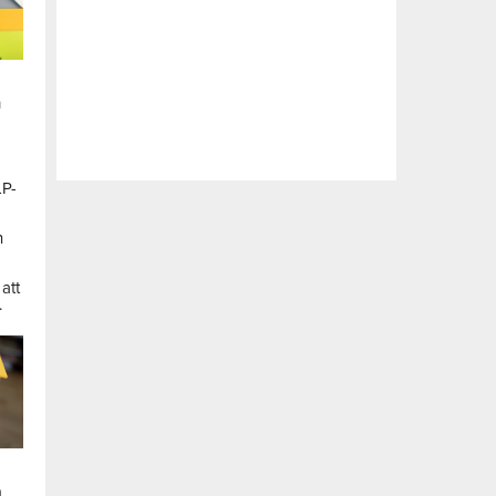
n
LP-
a
n
att
.
a