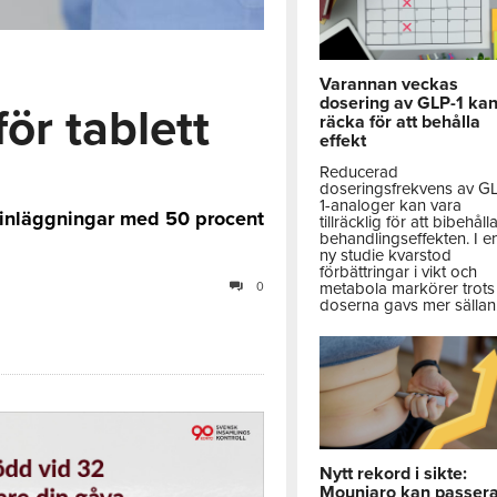
Varannan veckas
dosering av GLP-1 ka
ör tablett
räcka för att behålla
effekt
Reducerad
doseringsfrekvens av G
1-analoger kan vara
sinläggningar med 50 procent
tillräcklig för att bibehåll
behandlingseffekten. I e
ny studie kvarstod
förbättringar i vikt och
metabola markörer trots 
0
doserna gavs mer sällan
Nytt rekord i sikte:
Mounjaro kan passer