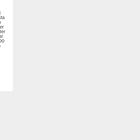
t
sta
m
der
der
ar
600
a