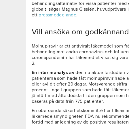
behandlingsalternativ för vissa patienter med 
globalt, säger Magnus Gisslén, huvudprövare i
ett
pressmeddelande
.
Vill ansöka om godkännand
Molnupiravir är ett antiviralt läkemedel som fr
behandling mot andra coronavirus och influens
coronapandemin har läkemedlet visat sig vara 
2.
En interimanalys av
den nu aktuella studien v
patienterna som hade fått molnupiravir hade a
eller avlidit efter 29 dagar. Motsvarande siffra
procent. Inga i gruppen som hade fått läkemedl
jämfört med åtta dödsfall i den gruppen som h
baseras på data från 775 patienter.
En oberoende säkerhetskommitté har tillsam
läkemedelsmyndigheten FDA nu rekommenderat
förtid med anledning av de positiva resultaten