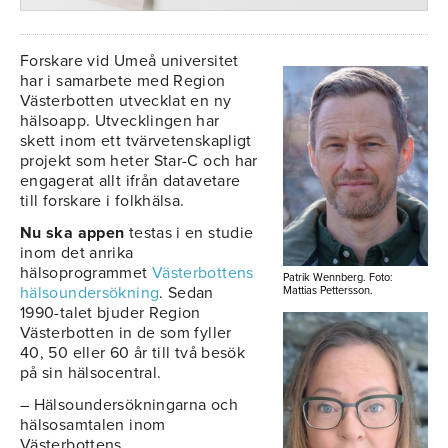
Forskare vid Umeå universitet
har i samarbete med Region
Västerbotten utvecklat en ny
hälsoapp. Utvecklingen har
skett inom ett tvärvetenskapligt
projekt som heter Star-C och har
engagerat allt ifrån datavetare
till forskare i folkhälsa.
Nu ska appen
testas i en studie
inom det anrika
hälsoprogrammet
Västerbottens
Patrik Wennberg. Foto:
hälsoundersökning
. Sedan
Mattias Pettersson.
1990-talet bjuder Region
Västerbotten in de som fyller
40, 50 eller 60 år till två besök
på sin hälsocentral.
– Hälsoundersökningarna och
hälsosamtalen inom
Västerbottens