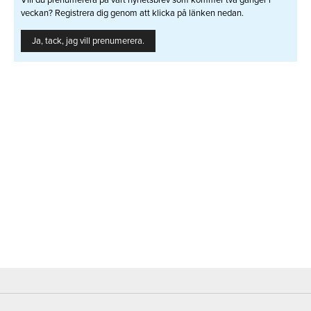
Vill du prenumerera på vårt nyhetsbrev som kommer två gånger i
veckan? Registrera dig genom att klicka på länken nedan.
Ja, tack, jag vill prenumerera.