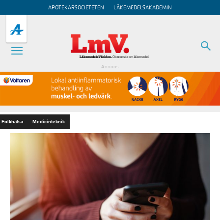
APOTEKARSOCIETETEN
LÄKEMEDELSAKADEMIN
Annons
Folkhälsa
Medicinteknik