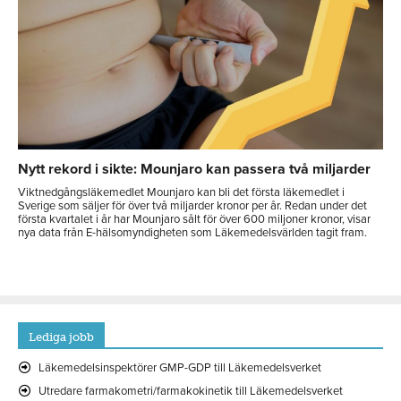
Nytt rekord i sikte: Mounjaro kan passera två miljarder
Viktnedgångsläkemedlet Mounjaro kan bli det första läkemedlet i
Sverige som säljer för över två miljarder kronor per år. Redan under det
första kvartalet i år har Mounjaro sålt för över 600 miljoner kronor, visar
nya data från E-hälsomyndigheten som Läkemedelsvärlden tagit fram.
Lediga jobb
Läkemedelsinspektörer GMP-GDP till Läkemedelsverket
Utredare farmakometri/farmakokinetik till Läkemedelsverket