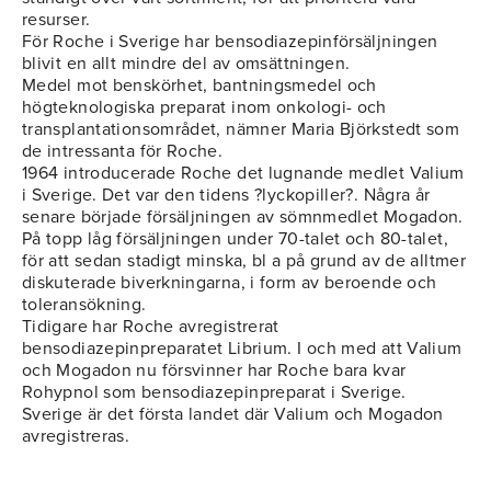
resurser.
För Roche i Sverige har bensodiazepinförsäljningen
blivit en allt mindre del av omsättningen.
Medel mot benskörhet, bantningsmedel och
högteknologiska preparat inom onkologi- och
transplantationsområdet, nämner Maria Björkstedt som
de intressanta för Roche.
1964 introducerade Roche det lugnande medlet Valium
i Sverige. Det var den tidens ?lyckopiller?. Några år
senare började försäljningen av sömnmedlet Mogadon.
På topp låg försäljningen under 70-talet och 80-talet,
för att sedan stadigt minska, bl a på grund av de alltmer
diskuterade biverkningarna, i form av beroende och
toleransökning.
Tidigare har Roche avregistrerat
bensodiazepinpreparatet Librium. I och med att Valium
och Mogadon nu försvinner har Roche bara kvar
Rohypnol som bensodiazepinpreparat i Sverige.
Sverige är det första landet där Valium och Mogadon
avregistreras.